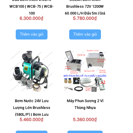
WCB100 | WCB-75 | WCB-
Brushless 72V 1200W
100
60.000 L/H Đẩy 5m (Giá
6.300.000₫
5.780.000₫
Không Pin)
Thêm vào giỏ
Thêm vào giỏ
Bơm Nước 24V Lưu
Máy Phun Sương 2 Vỉ
Lượng Lớn Brushless
Thùng Nhựa
(580L/P) | Bơm Lưu
5.460.000₫
5.360.000₫
Lượng Lớn 24V | Bơm
Nước Brushless 24V |