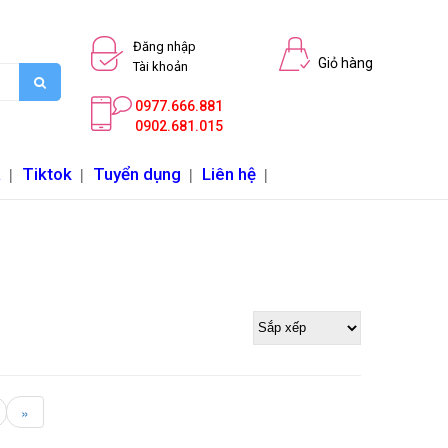
Đăng nhập
Giỏ hàng
Tài khoản
0977.666.881
0902.681.015
a
|
Tiktok
|
Tuyển dụng
|
Liên hệ
|
»