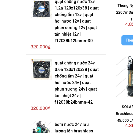
quạt chống nước 12v
Thùng N
1.2a 120x120x38 | quạt
2200W Sử
chống ẩm 12v | quạt
T
hơi nước 12v | quạt
4.8
phun sương 12v | quạt
tản nhiệt 12v |
Thê
f12038b12bnmn-30
320.000₫
quạt chống nước 24v
0.6a 120x120x38 | quạt
chống ẩm 24v | quạt
hơi nước 24v | quạt
phun sương 24v | quạt
tản nhiệt 24v |
f12038b24bnmn-42
320.000₫
SOLAR
Brushles
45.000 L
4.3
bơm nước 24v lưu
Kh
lượng lớn brushless