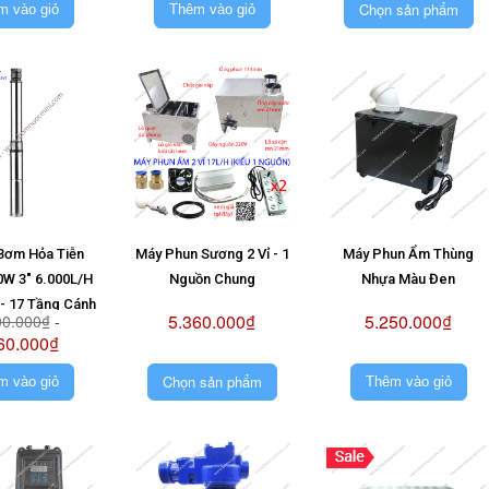
Chọn sản phẩm
m vào giỏ
Thêm vào giỏ
Bơm Hỏa Tiễn
Máy Phun Sương 2 Vỉ - 1
Máy Phun Ẩm Thùng
0W 3" 6.000L/H
Nguồn Chung
Nhựa Màu Đen
- 17 Tầng Cánh
5.360.000₫
5.250.000₫
00.000₫
-
Không Pin)
60.000₫
Chọn sản phẩm
m vào giỏ
Thêm vào giỏ