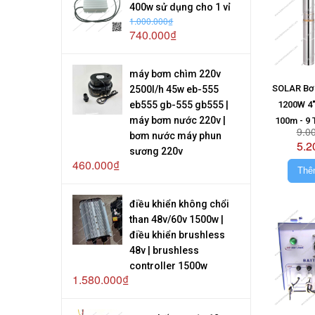
400w sử dụng cho 1 vỉ
1.000.000₫
740.000₫
máy bơm chìm 220v
SOLAR Bơ
2500l/h 45w eb-555
eb555 gb-555 gb555 |
1200W 4"
máy bơm nước 220v |
100m - 9 
9.0
bơm nước máy phun
Kh
5.2
sương 220v
460.000₫
Thê
điều khiển không chổi
than 48v/60v 1500w |
điều khiển brushless
48v | brushless
controller 1500w
1.580.000₫