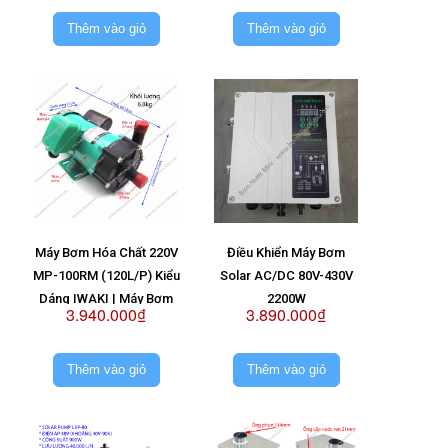
Nước Sài 2 Vỉ 48V
Thêm vào giỏ
Thêm vào giỏ
Máy Bơm Hóa Chất 220V
Điều Khiển Máy Bơm
MP-100RM (120L/P) Kiểu
Solar AC/DC 80V-430V
Dáng IWAKI | Máy Bơm
2200W
3.940.000₫
3.890.000₫
MP100RM 220V
Thêm vào giỏ
Thêm vào giỏ