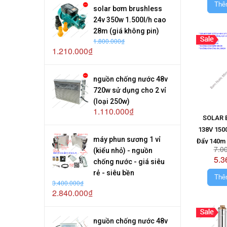
Thê
solar bơm brushless
24v 350w 1.500l/h cao
28m (giá không pin)
1.800.000₫
1.210.000₫
nguồn chống nước 48v
720w sử dụng cho 2 vỉ
(loại 250w)
1.110.000₫
SOLAR 
138V 150
máy phun sương 1 vỉ
Đẩy 140m 
7.0
(kiểu nhỏ) - nguồn
(Giá 
5.3
chống nước - giá siêu
rẻ - siêu bền
Thê
3.400.000₫
2.840.000₫
nguồn chống nước 48v