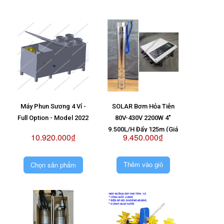
Máy Phun Sương 4 Vỉ -
SOLAR Bơm Hỏa Tiễn
Full Option - Model 2022
80V-430V 2200W 4"
9.500L/H Đẩy 125m (Giá
10.920.000₫
9.450.000₫
Không Pin)
Chọn sản phẩm
Thêm vào giỏ