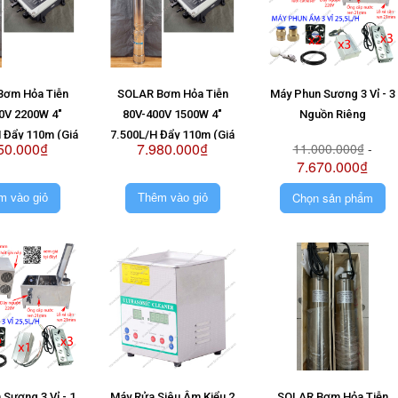
Bơm Hỏa Tiễn
SOLAR Bơm Hỏa Tiễn
Máy Phun Sương 3 Vỉ - 3
0V 2200W 4"
80V-400V 1500W 4"
Nguồn Riêng
 Đẩy 110m (Giá
7.500L/H Đẩy 110m (Giá
50.000₫
7.980.000₫
11.000.000₫
-
ông Pin)
Không Pin)
7.670.000₫
Chọn sản phẩm
m vào giỏ
Thêm vào giỏ
Sương 3 Vỉ - 1
Máy Rửa Siêu Âm Kiểu 2
SOLAR Bơm Hỏa Tiễn