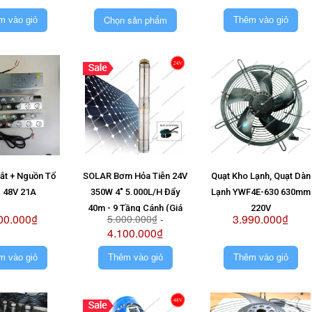
Vỉ 48V
Chọn sản phẩm
m vào giỏ
Thêm vào giỏ
Mắt + Nguồn Tổ
SOLAR Bơm Hỏa Tiễn 24V
Quạt Kho Lạnh, Quạt Dàn
 48V 21A
350W 4" 5.000L/H Đẩy
Lạnh YWF4E-630 630mm
40m - 9 Tầng Cánh (Giá
220V
00.000₫
3.990.000₫
5.000.000₫
-
Không Pin)
4.100.000₫
m vào giỏ
Thêm vào giỏ
Thêm vào giỏ