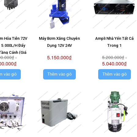
m Hỏa Tiễn 72V
Máy Bơm Xăng Chuyên
Ampli Nhà Yến Tất Cả
 5.000L/H Đẩy
Dụng 12V 24V
Trong 1
Tầng Cánh (Giá
5.150.000₫
00.000₫
-
5.200.000₫
-
ông Pin)
00.000₫
5.040.000₫
m vào giỏ
Thêm vào giỏ
Thêm vào giỏ