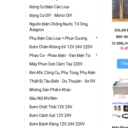
Động Cơ Điện Các Loại
Động Cơ DIY - Motor DIY
Nguồn Điện Chống Nước, Tổ Ong,
Adaptor
SOLAR 
80V-43
Phụ Kiện Các Loại + Phun Sương
13.000L/H
Bơm Chân Không 6V 12V 24V 220V
9.4
Kh
Phao Cơ - Phao Điện - Van Điện Từ
Thê
Máy Phun Sơn Cầm Tay 220V
Kim Khí, Công Cụ, Phụ Tùng, Phụ Kiện
Thiết Bị Tàu Biển - Du Thuyền - Xe RV
Những Sản Phẩm Khác
Đầu Nối Khí Nén
Bơm Chất Thải 12V 24V
Bơm Cánh Gạt 12V 24V
Bơm Bánh Răng 12V 24V 220V
Máy Phun 