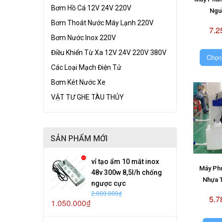
Bơm Hồ Cá 12V 24V 220V
Ngu
Bơm Thoát Nước Máy Lạnh 220V
7.2
Bơm Nước Inox 220V
Điều Khiển Từ Xa 12V 24V 220V 380V
Chọn
Các Loại Mạch Điện Tử
Bơm Két Nước Xe
VẬT TƯ GHE TÀU THỦY
SẢN PHẨM MỚI
vỉ tạo ẩm 10 mắt inox
Máy Ph
48v 300w 8,5l/h chống
Nhựa 
ngược cực
2.000.000₫
5.7
1.050.000₫