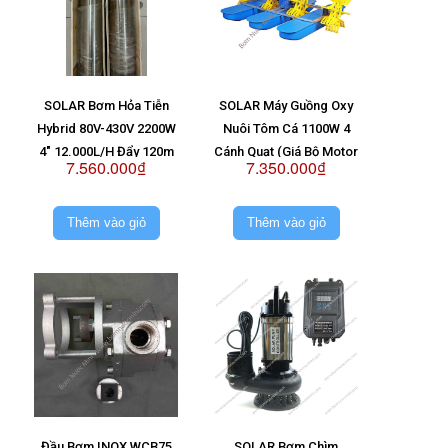
SOLAR Bơm Hỏa Tiễn
SOLAR Máy Guồng Oxy
Hybrid 80V-430V 2200W
Nuôi Tôm Cá 1100W 4
4" 12.000L/H Đẩy 120m
Cánh Quạt (Giá Bộ Motor
7.560.000₫
7.350.000₫
(Giá Không Pin)
Hộp Số)
Thêm vào giỏ
Thêm vào giỏ
Đầu Bơm INOX WCB75
SOLAR Bơm Chìm