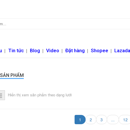
u
|
Tin tức
|
Blog
|
Video
|
Đặt hàng
|
Shopee
|
Lazad
 SẢN PHẨM
Hiển thị xem sản phẩm theo dạng lưới
1
2
3
...
12