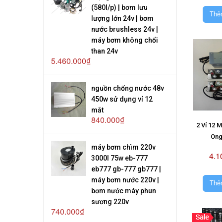
(580l/p) | bơm lưu
Thê
lượng lớn 24v | bơm
nước brushless 24v |
máy bơm không chổi
than 24v
5.460.000₫
nguồn chống nước 48v
450w sử dụng vỉ 12
mắt
840.000₫
2 Vỉ 12 
Ong
máy bơm chìm 220v
4.1
3000l 75w eb-777
eb777 gb-777 gb777 |
máy bơm nước 220v |
Thê
bơm nước máy phun
sương 220v
740.000₫