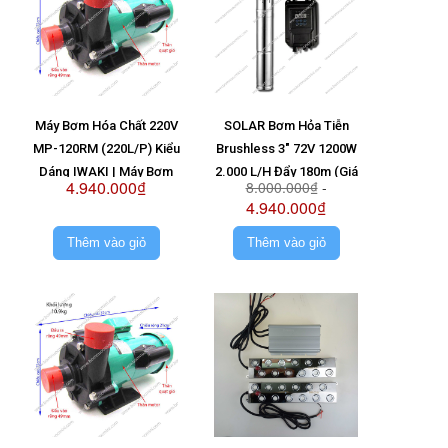
Máy Bơm Hóa Chất 220V
SOLAR Bơm Hỏa Tiễn
MP-120RM (220L/P) Kiểu
Brushless 3" 72V 1200W
Dáng IWAKI | Máy Bơm
2.000 L/H Đẩy 180m (Giá
4.940.000₫
8.000.000₫
-
MP120RM 220V
Không Pin)
4.940.000₫
Thêm vào giỏ
Thêm vào giỏ