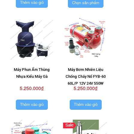
Máy Bơm Không Chổi
Chọn sản phẩm
Thêm vào giỏ
Than 24V
Máy Phun Ẩm Thùng
Máy Bơm Nhiên Liệu
Nhựa Kiểu Máy Gà
Chống Cháy Nổ FYB-60
60L/P 12V 24V 550W
5.250.000₫
5.250.000₫
Thêm vào giỏ
Thêm vào giỏ