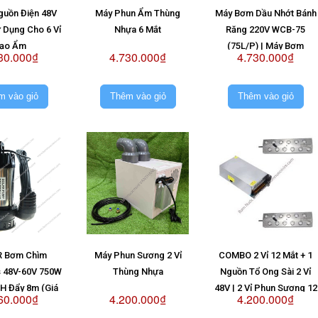
guồn Điện 48V
Máy Phun Ẩm Thùng
Máy Bơm Dầu Nhớt Bánh
 Dụng Cho 6 Vỉ
Nhựa 6 Mắt
Răng 220V WCB-75
ạo Ẩm
(75L/P) | Máy Bơm
30.000₫
4.730.000₫
4.730.000₫
WCB75 220V
m vào giỏ
Thêm vào giỏ
Thêm vào giỏ
 Bơm Chìm
Máy Phun Sương 2 Vỉ
COMBO 2 Vỉ 12 Mắt + 1
s 48V-60V 750W
Thùng Nhựa
Nguồn Tổ Ong Sài 2 Vỉ
/H Đẩy 8m (Giá
48V | 2 Vỉ Phun Sương 12
60.000₫
4.200.000₫
4.200.000₫
ông Pin)
Mắt + Nguồn Tổ Ong Sài 