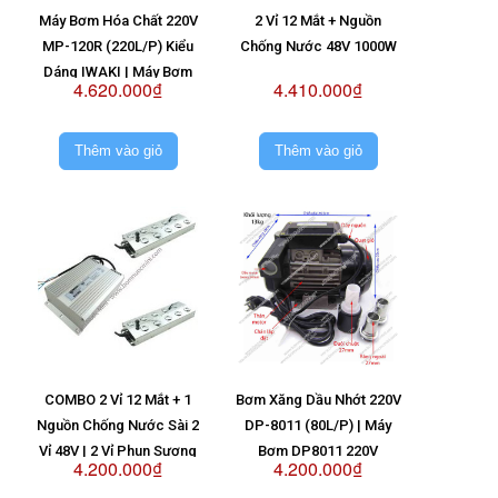
Máy Bơm Hóa Chất 220V
2 Vỉ 12 Mắt + Nguồn
MP-120R (220L/P) Kiểu
Chống Nước 48V 1000W
Dáng IWAKI | Máy Bơm
4.620.000₫
4.410.000₫
MP120R 220V
Thêm vào giỏ
Thêm vào giỏ
COMBO 2 Vỉ 12 Mắt + 1
Bơm Xăng Dầu Nhớt 220V
Nguồn Chống Nước Sài 2
DP-8011 (80L/P) | Máy
Vỉ 48V | 2 Vỉ Phun Sương
Bơm DP8011 220V
4.200.000₫
4.200.000₫
2
12 Mắt + Nguồn Chống