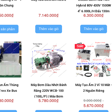
ồn Chung
Hybrid 80V-430V 1500W
4" 6.000L/H Đẩy 130m
50.000₫
7.140.000₫
6.300.000₫
(Giá Không Pin)
 sản phẩm
Thêm vào giỏ
Thêm vào giỏ
un Ẩm Thùng
Máy Bơm Dầu Nhớt Bánh
Máy Tạo Ẩm 2 Vỉ 10 Mắt -
Treo Xe Bus
Răng 220V WCB-100
2 Nguồn Riêng
(100L/P) | Máy Bơm
80.000₫
5.780.000₫
9.000.000₫
-
WCB100 220V
5.670.000₫