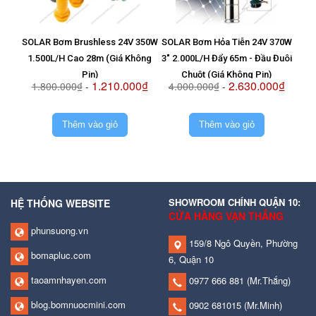
SOLAR Bơm Brushless 24V 350W
SOLAR Bơm Hỏa Tiễn 24V 370W
Vỉ T
1.500L/H Cao 28m (Giá Không
3" 2.000L/H Đẩy 65m - Đầu Đuôi
8
Pin)
Chuột (Giá Không Pin)
1.210.000₫
2.630.000₫
1.800.000₫
-
4.000.000₫
-
2.
Thêm vào giỏ
Thêm vào giỏ
SHOWROOM CHÍNH QUẬN 10:
HỆ THỐNG WEBSITE
CỬA HÀNG VẠN THẮNG
phunsuong.vn
159/8 Ngô Quyền, Phường
bomapluc.com
6, Quận 10
taoamnhayen.com
0977 666 881
(Mr.Thắng)
blog.bomnuocmini.com
0902 681015
(Mr.Minh)