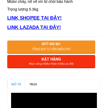
Motor cháy, rơi vỡ xin từ chối bảo hành
Trọng lượng 5.3kg
LINK SHOPEE TẠI ĐÂY!
LINK LAZADA TẠI ĐÂY!
0977 666 881
TỔNG ĐÀI TƯ VẤN MIỄN PHÍ
ĐẶT HÀNG
Mua càng nhiều nhận nhiều ưu đãi
MÔ TẢ
TAGS