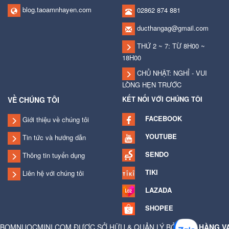
blog.taoamnhayen.com
02862 874 881
ducthangag@gmail.com
THỨ 2 ~ 7: TỪ 8H00 ~
18H00
CHỦ NHẬT: NGHỈ - VUI
LÒNG HẸN TRƯỚC
KẾT NỐI VỚI CHÚNG TÔI
VỀ CHÚNG TÔI
FACEBOOK
Giới thiệu về chúng tôi
YOUTUBE
Tin tức và hướng dẫn
SENDO
Thông tin tuyển dụng
TIKI
Liên hệ với chúng tôi
LAZADA
SHOPEE
BOMNUOCMINI.COM ĐƯỢC SỞ HỮU & QUẢN LÝ BỞI
CỬA HÀNG V