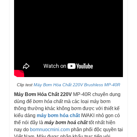
Clip test
Máy Bơm Hóa Chất 220V Brushless MP-40R
Máy Bơm Hóa Chất 220V
MP-40R chuyên dụng
dùng để
bơm hóa chất
mà các loại máy bơm
thông thường khác không bơm được với thiết kế
kiểu dáng
máy bơm hóa chất
IWAKI nhỏ gọn có
thể nói đây là
máy bơm hoá chất
tốt nhất hiện
nay do
bomnuocmini.com
phân phối độc quyền tại
Việt Nam. Máy được nhập khẩu trực tiếp với