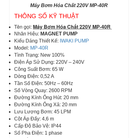
Máy Bơm Hóa Chất 220V MP-40R
THÔNG SỐ KỸ THUẬT
Tên gọi:
Máy Bơm Hóa Chất 220V MP-40R
Nhãn Hiệu:
MAGNET PUMP
Kiểu Dáng Thiết Kế:
IWAKI PUMP
Model:
MP-40R
Tình Trạng: New 100%
Điện Áp Sử Dụng: 220V – 240V
Công Suất Bơm: 65 W
Dòng Điện: 0,52 A
Tần Số Điện: 50Hz – 60Hz
Số Vòng Quay: 2600 RPM
Đường Kính Ống Hút: 20 mm
Đường Kính Ống Xả: 20 mm
Lưu Lượng Bơm: 45 LPM
Cột Áp Đẩy: 4,6 m
Cấp Độ Bảo Vệ: IP44
Số Pha Điện: 1 phase