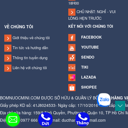
18H00
CHỦ NHẬT: NGHỈ - VUI
LÒNG HẸN TRƯỚC
KẾT NỐI VỚI CHÚNG TÔI
VỀ CHÚNG TÔI
FACEBOOK
Giới thiệu về chúng tôi
YOUTUBE
Tin tức và hướng dẫn
SENDO
Thông tin tuyển dụng
TIKI
Liên hệ với chúng tôi
LAZADA
SHOPEE
BOMNUOCMINI.COM ĐƯỢC SỞ HỮU & QUẢN LÝ BỞI
CỬA HÀNG V
Giấy phép KD số: 41J8024533- Ngày cấp: 17/10/2016 - Nơi cấp: Ủy B
Địa chỉ cửa hàng: 159/8 Ngô Quyền, Phường 6, Quận 10, TP Hồ Chí 
Điện thoại: 0977 666 881 - Email: ducthangag@gmail.com