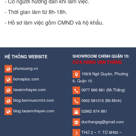
- Có người hướng dẫn khi làm việc.
- Thời gian làm từ 8h-18h.
- Hồ sơ làm việc gồm CMND và hộ khẩu.
SHOWROOM CHÍNH QUẬN 10:
HỆ THỐNG WEBSITE
CỬA HÀNG VẠN THẮNG
phunsuong.vn
159/8 Ngô Quyền, Phường
bomapluc.com
6, Quận 10
taoamnhayen.com
0977 666 881
(Mr.Thắng)
blog.bomnuocmini.com
0902 681015
(Mr.Minh)
blog.taoamnhayen.com
02862 874 881
ducthangag@gmail.com
THỨ 2 ~ 7: TỪ 8H00 ~