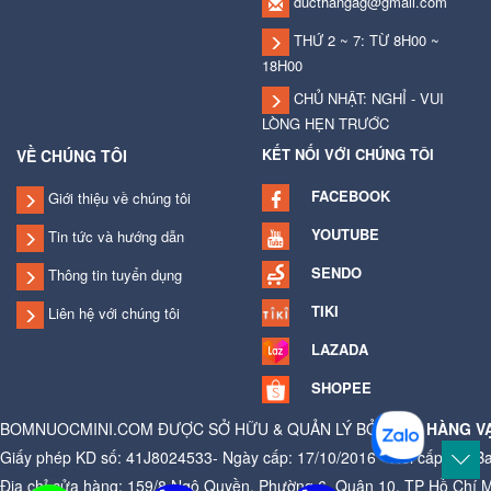
ducthangag@gmail.com
THỨ 2 ~ 7: TỪ 8H00 ~
18H00
CHỦ NHẬT: NGHỈ - VUI
LÒNG HẸN TRƯỚC
KẾT NỐI VỚI CHÚNG TÔI
VỀ CHÚNG TÔI
FACEBOOK
Giới thiệu về chúng tôi
YOUTUBE
Tin tức và hướng dẫn
SENDO
Thông tin tuyển dụng
TIKI
Liên hệ với chúng tôi
LAZADA
SHOPEE
BOMNUOCMINI.COM ĐƯỢC SỞ HỮU & QUẢN LÝ BỞI
CỬA HÀNG V
Giấy phép KD số: 41J8024533- Ngày cấp: 17/10/2016 - Nơi cấp: Ủy B
Địa chỉ cửa hàng: 159/8 Ngô Quyền, Phường 6, Quận 10, TP Hồ Chí 