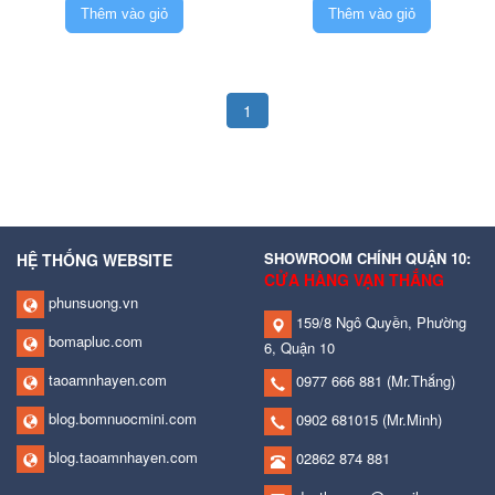
Thêm vào giỏ
Thêm vào giỏ
1
SHOWROOM CHÍNH QUẬN 10:
HỆ THỐNG WEBSITE
CỬA HÀNG VẠN THẮNG
phunsuong.vn
159/8 Ngô Quyền, Phường
bomapluc.com
6, Quận 10
taoamnhayen.com
0977 666 881
(Mr.Thắng)
blog.bomnuocmini.com
0902 681015
(Mr.Minh)
blog.taoamnhayen.com
02862 874 881