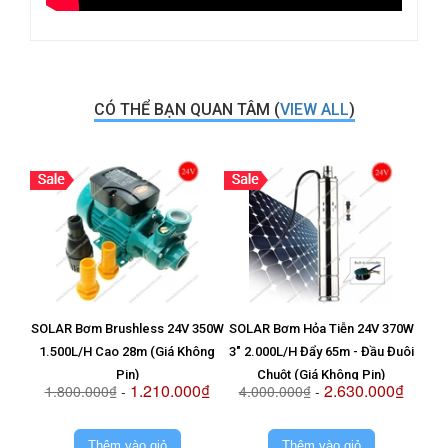
CÓ THỂ BẠN QUAN TÂM (
VIEW ALL
)
SOLAR Bơm Brushless 24V 350W
SOLAR Bơm Hỏa Tiễn 24V 370W
Vỉ T
1.500L/H Cao 28m (Giá Không
3" 2.000L/H Đẩy 65m - Đầu Đuôi
8
Pin)
Chuột (Giá Không Pin)
1.210.000₫
2.630.000₫
1.800.000₫
-
4.000.000₫
-
2.
Thêm vào giỏ
Thêm vào giỏ