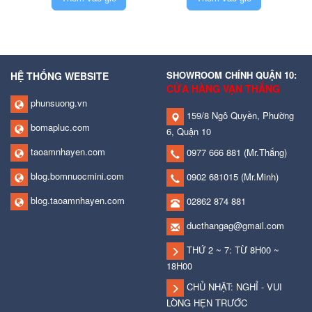
SHOWROOM CHÍNH QUẬN 10:
HỆ THỐNG WEBSITE
CỬA HÀNG VẠN THẮNG
phunsuong.vn
159/8 Ngô Quyền, Phường
bomapluc.com
6, Quận 10
taoamnhayen.com
0977 666 881
(Mr.Thắng)
blog.bomnuocmini.com
0902 681015
(Mr.Minh)
blog.taoamnhayen.com
02862 874 881
ducthangag@gmail.com
THỨ 2 ~ 7: TỪ 8H00 ~
18H00
CHỦ NHẬT: NGHỈ - VUI
LÒNG HẸN TRƯỚC