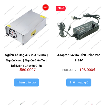
Nguồn Tổ Ong 48V 25A 1200W |
Adaptor 24V 3A Điều Chỉnh Volt
Nguồn Xung | Nguồn Điện Tử |
9-24V
Đổi Điện | Chuyển ĐIện
1.580.000₫
126.000₫
200.000₫
-
Thêm vào giỏ
Thêm vào giỏ