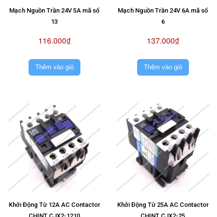
Mạch Nguồn Trần 24V 5A mã số
Mạch Nguồn Trần 24V 6A mã số
13
6
116.000₫
137.000₫
Thêm vào giỏ
Thêm vào giỏ
Khởi Động Từ 12A AC Contactor
Khởi Động Từ 25A AC Contactor
CHINT CJX2-1210
CHINT CJX2-25