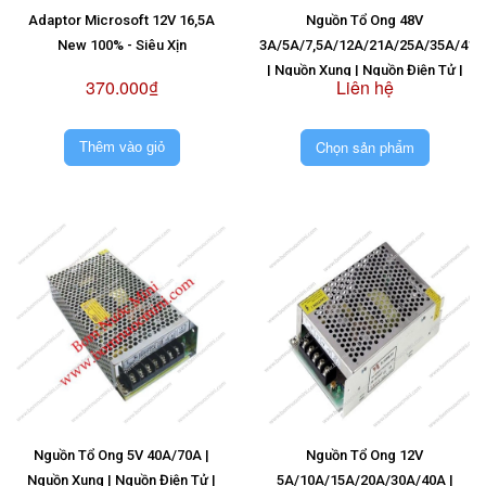
Adaptor Microsoft 12V 16,5A
Nguồn Tổ Ong 48V
New 100% - Siêu Xịn
3A/5A/7,5A/12A/21A/25A/35A/41,5
| Nguồn Xung | Nguồn Điện Tử |
370.000₫
Liên hệ
Đổi Điện | Chuyển ĐIện
Chọn sản phẩm
Thêm vào giỏ
Nguồn Tổ Ong 5V 40A/70A |
Nguồn Tổ Ong 12V
Nguồn Xung | Nguồn Điện Tử |
5A/10A/15A/20A/30A/40A |