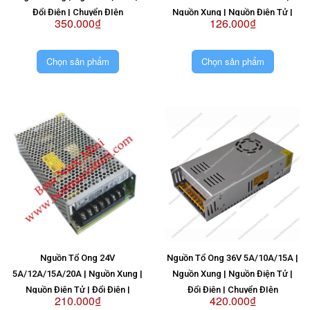
Đổi Điện | Chuyển ĐIện
Nguồn Xung | Nguồn Điện Tử |
350.000₫
126.000₫
Đổi Điện | Chuyển ĐIện
Chọn sản phẩm
Chọn sản phẩm
Nguồn Tổ Ong 24V
Nguồn Tổ Ong 36V 5A/10A/15A |
5A/12A/15A/20A | Nguồn Xung |
Nguồn Xung | Nguồn Điện Tử |
Nguồn Điện Tử | Đổi Điện |
Đổi Điện | Chuyển ĐIện
210.000₫
420.000₫
Chuyển ĐIện