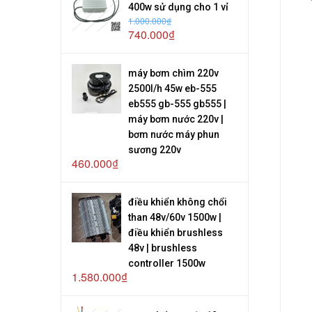
400w sử dụng cho 1 vỉ
1.000.000₫
740.000₫
máy bơm chìm 220v
2500l/h 45w eb-555
eb555 gb-555 gb555 |
máy bơm nước 220v |
bơm nước máy phun
sương 220v
460.000₫
điều khiển không chổi
than 48v/60v 1500w |
điều khiển brushless
48v | brushless
controller 1500w
1.580.000₫