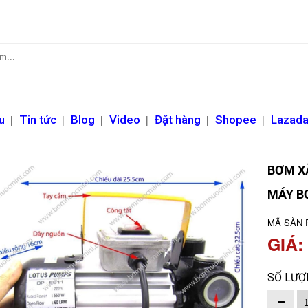
u
|
Tin tức
|
Blog
|
Video
|
Đặt hàng
|
Shopee
|
Lazad
BƠM XĂ
MÁY B
MÃ SẢN 
GIÁ:
SỐ LƯỢ