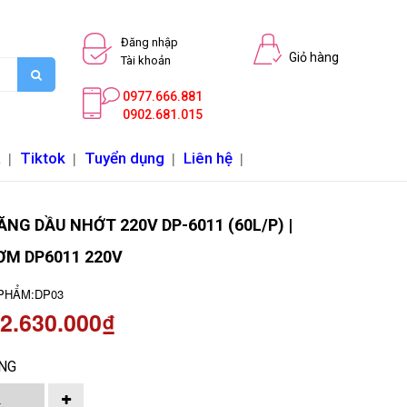
Đăng nhập
Giỏ hàng
Tài khoản
0977.666.881
0902.681.015
a
|
Tiktok
|
Tuyển dụng
|
Liên hệ
|
NG DẦU NHỚT 220V DP-6011 (60L/P) |
ƠM DP6011 220V
PHẨM:
DP03
 2.630.000₫
NG