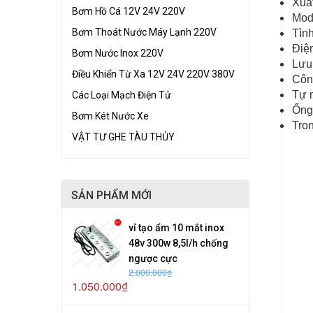
Xuấ
Bơm Hồ Cá 12V 24V 220V
Mod
Bơm Thoát Nước Máy Lạnh 220V
Tìn
Điệ
Bơm Nước Inox 220V
Lưu
Điều Khiển Từ Xa 12V 24V 220V 380V
Côn
Tự 
Các Loại Mạch Điện Tử
Ố
Bơm Két Nước Xe
Tro
VẬT TƯ GHE TÀU THỦY
SẢN PHẨM MỚI
vỉ tạo ẩm 10 mắt inox
48v 300w 8,5l/h chống
ngược cực
2.000.000₫
1.050.000₫