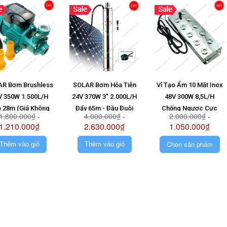
R Bơm Brushless
SOLAR Bơm Hỏa Tiễn
Vỉ Tạo Ẩm 10 Mắt Inox
V 350W 1.500L/H
24V 370W 3" 2.000L/H
48V 300W 8,5L/H
 28m (Giá Không
Đẩy 65m - Đầu Đuôi
Chống Ngược Cực
1.800.000₫
-
4.000.000₫
-
2.000.000₫
-
Pin)
Chuột (Giá Không Pin)
1.210.000₫
2.630.000₫
1.050.000₫
Chọn sản phẩm
Thêm vào giỏ
Thêm vào giỏ