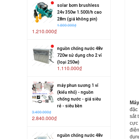
solar bơm brushless
24v 350w 1.500l/h cao
28m (giá không pin)
1.800.000₫
1.210.000₫
nguồn chống nước 48v
720w sử dụng cho 2 vỉ
(loại 250w)
1.110.000₫
máy phun sương 1 vỉ
(kiểu nhỏ) - nguồn
chống nước - giá siêu
Máy
rẻ - siêu bền
đặc 
3.400.000₫
sắt
2.840.000₫
cực 
điện
nguồn chống nước 48v
dụn