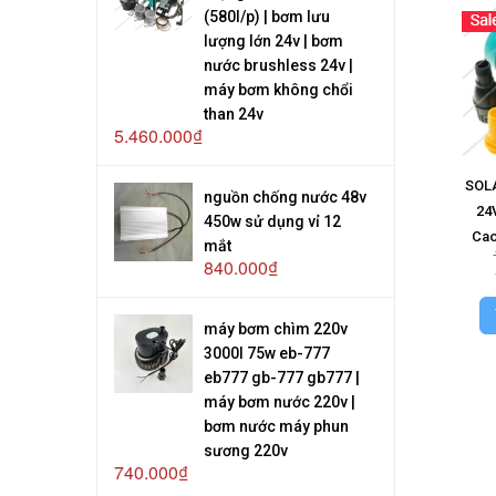
(580l/p) | bơm lưu
lượng lớn 24v | bơm
nước brushless 24v |
máy bơm không chổi
than 24v
5.460.000₫
SOLA
nguồn chống nước 48v
24
450w sử dụng vỉ 12
Cao
mắt
840.000₫
máy bơm chìm 220v
3000l 75w eb-777
eb777 gb-777 gb777 |
máy bơm nước 220v |
bơm nước máy phun
sương 220v
740.000₫