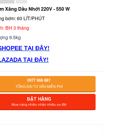
m Xăng Dầu Nhớt 220V - 550 W
ng bơm: 60 LÍT/PHÚT
h: BH 3 tháng
ượng 9.5kg
SHOPEE TẠI ĐÂY!
LAZADA TẠI ĐÂY!
0977 666 881
TỔNG ĐÀI TƯ VẤN MIỄN PHÍ
ĐẶT HÀNG
Mua càng nhiều nhận nhiều ưu đãi