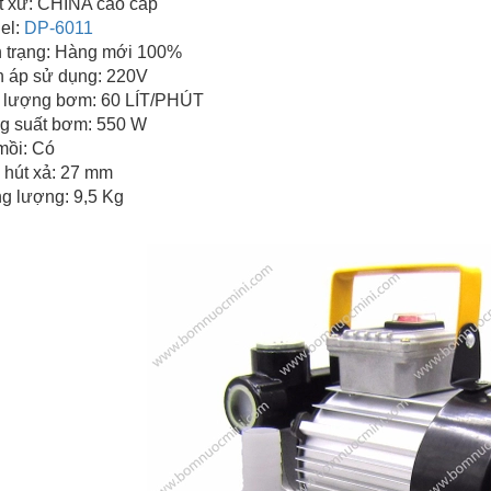
t xứ: CHINA cao cấp
el:
DP-6011
h trạng: Hàng mới 100%
n áp sử dụng: 220V
 lượng bơm: 60 LÍT/PHÚT
g suất bơm: 550 W
mồi: Có
ng hút xả: 27 mm
ng lượng: 9,5 Kg