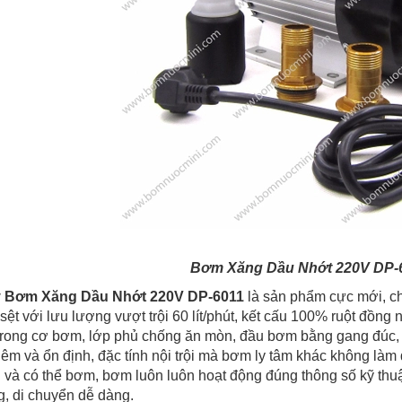
Bơm Xăng Dầu Nhớt 220V DP-6
 Bơm Xăng Dầu Nhớt 220V DP-6011
là sản phẩm cực mới, ch
sệt với lưu lượng vượt trội 60 lít/phút, kết cấu 100% ruột đồng
 trong cơ bơm, lớp phủ chống ăn mòn, đầu bơm bằng gang đúc
êm và ổn định, đặc tính nội trội mà bơm ly tâm khác không làm 
 và có thể bơm, bơm luôn luôn hoạt động đúng thông số kỹ thuật
g, di chuyển dễ dàng.