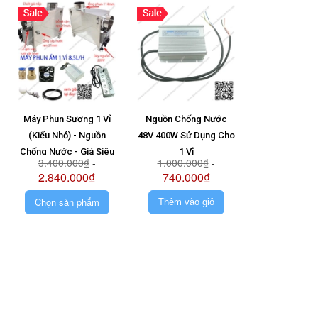
Máy Phun Sương 1 Vỉ
Nguồn Chống Nước
Vỉ 6 Mắt + N
(Kiểu Nhỏ) - Nguồn
48V 400W Sử Dụng Cho
Ong 48V + Pha
Chống Nước - Giá Siêu
1 Vỉ
1.580.0
3.400.000₫
-
1.000.000₫
-
Rẻ - Siêu Bền
2.840.000₫
740.000₫
Chọn sản phẩm
Thêm vào giỏ
Thêm vào