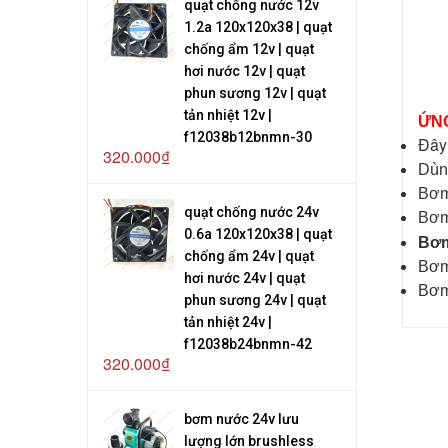
quạt chống nước 12v
1.2a 120x120x38 | quạt
chống ẩm 12v | quạt
hơi nước 12v | quạt
phun sương 12v | quạt
tản nhiệt 12v |
ỨNG
f12038b12bnmn-30
Đây 
320.000₫
Dù
Bơ
quạt chống nước 24v
Bơm 
0.6a 120x120x38 | quạt
Bơm
chống ẩm 24v | quạt
Bơm 
hơi nước 24v | quạt
Bơm 
phun sương 24v | quạt
tản nhiệt 24v |
f12038b24bnmn-42
320.000₫
bơm nước 24v lưu
lượng lớn brushless