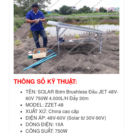
THÔNG SỐ KỸ THUẬT:
TÊN: SOLAR Bơm Brushless Đầu JET 48V-
60V 750W 4.000L/H Đẩy 30m
MODEL: ZZET-48
XUẤT XỨ: China cao cấp
ĐIỆN ÁP: 48V-60V (Solar từ 30V-90V)
DÒNG ĐIỆN: 15A
CÔNG SUẤT: 750W