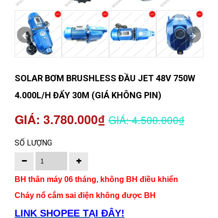
SOLAR BƠM BRUSHLESS ĐẦU JET 48V 750W
4.000L/H ĐẨY 30M (GIÁ KHÔNG PIN)
GIÁ: 3.780.000₫
GIÁ: 4.500.000₫
SỐ LƯỢNG
BH thân máy 06 tháng, không BH điều khiển
Cháy nổ cắm sai điện không được BH
LINK SHOPEE TẠI ĐÂY!