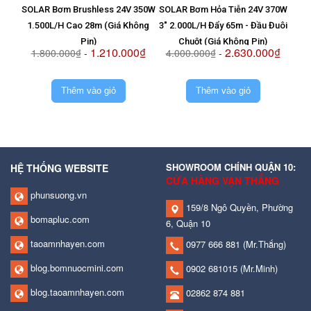
SOLAR Bơm Brushless 24V 350W
SOLAR Bơm Hỏa Tiễn 24V 370W
Vỉ T
1.500L/H Cao 28m (Giá Không
3" 2.000L/H Đẩy 65m - Đầu Đuôi
8
Pin)
Chuột (Giá Không Pin)
1.210.000₫
2.630.000₫
1.800.000₫
-
4.000.000₫
-
2.
Thêm vào giỏ
Thêm vào giỏ
SHOWROOM CHÍNH QUẬN 10:
HỆ THỐNG WEBSITE
CỬA HÀNG VẠN THẮNG
phunsuong.vn
159/8 Ngô Quyền, Phường
bomapluc.com
6, Quận 10
taoamnhayen.com
0977 666 881
(Mr.Thắng)
blog.bomnuocmini.com
0902 681015
(Mr.Minh)
blog.taoamnhayen.com
02862 874 881