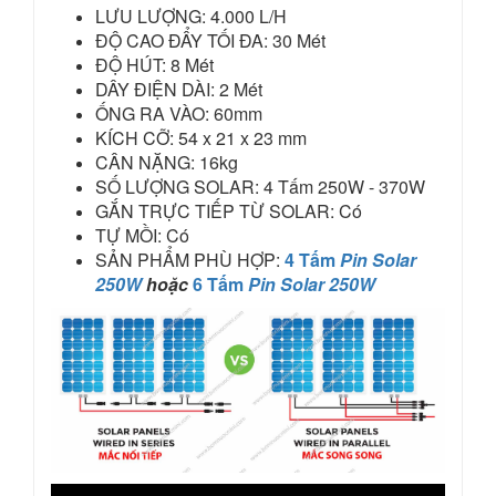
LƯU LƯỢNG: 4.000 L/H
ĐỘ CAO ĐẨY TỐI ĐA: 30 Mét
ĐỘ HÚT: 8 Mét
DÂY ĐIỆN DÀI: 2 Mét
ỐNG RA VÀO: 60mm
KÍCH CỠ: 54 x 21 x 23 mm
CÂN NẶNG:
16kg
SỐ LƯỢNG SOLAR: 4 Tấm 250W - 370W
GẮN TRỰC TIẾP TỪ SOLAR: Có
TỰ MỒI: Có
SẢN PHẨM PHÙ HỢP:
4 Tấm
Pin Solar
250W
hoặc
6 Tấm
Pin Solar 250W