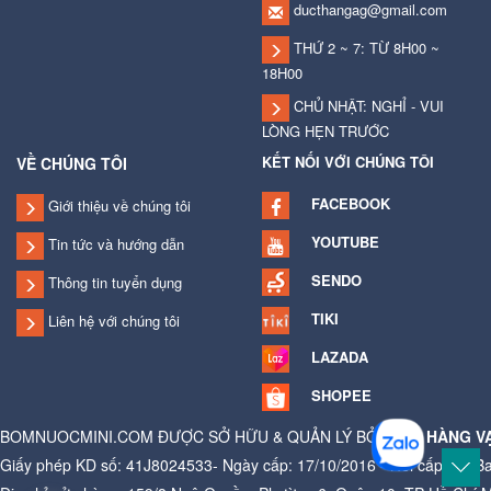
ducthangag@gmail.com
THỨ 2 ~ 7: TỪ 8H00 ~
18H00
CHỦ NHẬT: NGHỈ - VUI
LÒNG HẸN TRƯỚC
KẾT NỐI VỚI CHÚNG TÔI
VỀ CHÚNG TÔI
FACEBOOK
Giới thiệu về chúng tôi
YOUTUBE
Tin tức và hướng dẫn
SENDO
Thông tin tuyển dụng
TIKI
Liên hệ với chúng tôi
LAZADA
SHOPEE
BOMNUOCMINI.COM ĐƯỢC SỞ HỮU & QUẢN LÝ BỞI
CỬA HÀNG V
Giấy phép KD số: 41J8024533- Ngày cấp: 17/10/2016 - Nơi cấp: Ủy B