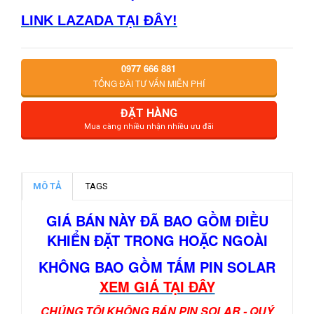
LINK LAZADA TẠI ĐÂY!
0977 666 881
TỔNG ĐÀI TƯ VẤN MIỄN PHÍ
ĐẶT HÀNG
Mua càng nhiều nhận nhiều ưu đãi
MÔ TẢ
TAGS
GIÁ BÁN NÀY ĐÃ BAO GỒM ĐIỀU
KHIỂN ĐẶT TRONG HOẶC NGOÀI
KHÔNG BAO GỒM TẤM PIN SOLAR
XEM GIÁ TẠI ĐÂY
CHÚNG TÔI KHÔNG BÁN PIN SOLAR - QUÝ