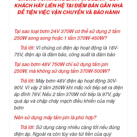
KHÁCH HÃY LIÊN HỆ TẠI ĐIỂM BÁN GẦN NHÀ
ĐỂ TIỆN VIỆC VẬN CHUYỂN VÀ BẢO HÀNH
Tại sao loại bơm 24V 370W có thể sử dụng 2 tấm
250W song song hoặc 1 tấm 370W-450W?
Trả lời:
Vì chúng có điện áp hoạt động là 18V-
75V, điện áp là đảm bảo, công suất là đảm bảo
Tại sao bơm 48V 750W chỉ sử dụng tấm pin
250W, mà không sử dụng tấm 370W-500W?
Trả lời:
Máy bơm 48V điện áp hoạt động 30V-
90V. Vì vậy 2 tấm 250W khi mắc nối tiếp sẽ ra điện
áp đỉnh 76V. Nếu 2 tấm 370W nối tiếp là 97V, gây
quá áp và chập cháy mạch điều khiển của máy
bơm
Nên sử dụng mấy tấm pin là phù hợp?
Trả lời:
Sử dụng càng nhiều càng tốt nếu đúng
điện áp. Ngoài ra còn tùy vào túi tiền của quý