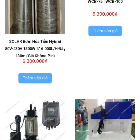
WCB-75 | WCB-100
6.300.000₫
Thêm vào giỏ
SOLAR Bơm Hỏa Tiễn Hybrid
80V-430V 1500W 4" 6.000L/H Đẩy
130m (Giá Không Pin)
6.300.000₫
Thêm vào giỏ