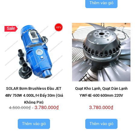
Thêm vào giỏ
SOLAR Bơm Brushless Đầu JET
Quạt Kho Lạnh, Quạt Dàn Lạnh
48V 750W 4.000L/H Đẩy 30m (Giá
YWF4E-600 600mm 220V
Không Pin)
3.780.000₫
3.780.000₫
4.500.000₫
-
Thêm vào giỏ
Thêm vào giỏ