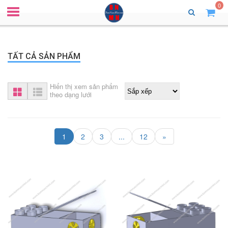
0
TẤT CẢ SẢN PHẨM
Hiển thị xem sản phẩm
theo dạng lưới
1
2
3
...
12
»