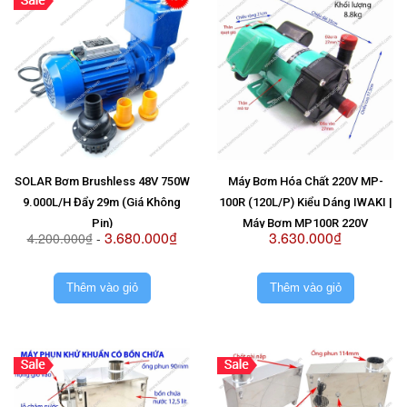
SOLAR Bơm Brushless 48V 750W
Máy Bơm Hóa Chất 220V MP-
9.000L/H Đẩy 29m (Giá Không
100R (120L/P) Kiểu Dáng IWAKI |
Pin)
Máy Bơm MP100R 220V
3.680.000₫
3.630.000₫
4.200.000₫
-
Thêm vào giỏ
Thêm vào giỏ