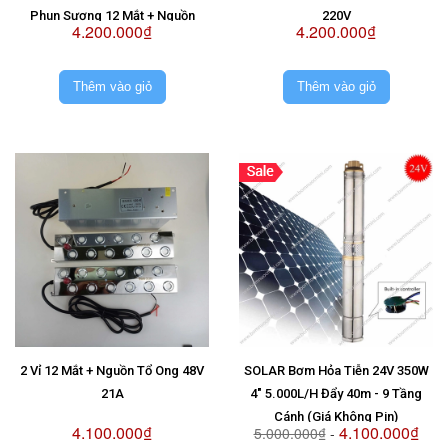
Phun Sương 12 Mắt + Nguồn
220V
4.200.000₫
4.200.000₫
Chống Nước Sài 2 Vỉ 48V
Thêm vào giỏ
Thêm vào giỏ
2 Vỉ 12 Mắt + Nguồn Tổ Ong 48V
SOLAR Bơm Hỏa Tiễn 24V 350W
21A
4" 5.000L/H Đẩy 40m - 9 Tầng
Cánh (Giá Không Pin)
4.100.000₫
4.100.000₫
5.000.000₫
-