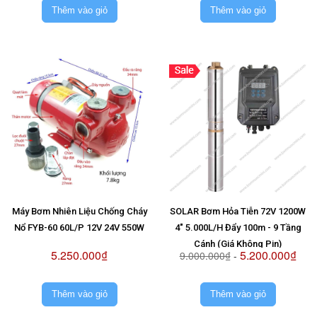
Thêm vào giỏ
Thêm vào giỏ
Máy Bơm Nhiên Liệu Chống Cháy
SOLAR Bơm Hỏa Tiễn 72V 1200W
Nổ FYB-60 60L/P 12V 24V 550W
4" 5.000L/H Đẩy 100m - 9 Tầng
Cánh (Giá Không Pin)
5.250.000₫
5.200.000₫
9.000.000₫
-
Thêm vào giỏ
Thêm vào giỏ