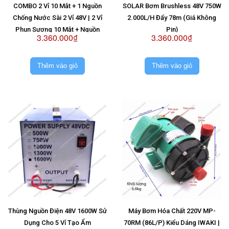
COMBO 2 Vỉ 10 Mắt + 1 Nguồn
SOLAR Bơm Brushless 48V 750W
Chống Nước Sài 2 Vỉ 48V | 2 Vỉ
2.000L/H Đẩy 78m (Giá Không
Phun Sương 10 Mắt + Nguồn
Pin)
3.360.000₫
3.360.000₫
Chống Nước Sài 2 Vỉ 48V
Thêm vào giỏ
Thêm vào giỏ
Thùng Nguồn Điện 48V 1600W Sử
Máy Bơm Hóa Chất 220V MP-
Dụng Cho 5 Vỉ Tạo Ẩm
70RM (86L/P) Kiểu Dáng IWAKI |