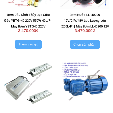
Bơm Dầu Nhớt Thủy Lực Siêu
Bơm Nước LL-40200
Đặc YBTG-40 220V 550W 40L/P |
12V/24V/48V Lưu Lượng Lớn
Máy Bơm YBTG40 220V
(200L/P) | Máy Bơm LL40200 12V
3.470.000₫
3.470.000₫
| Máy Bơm LL40200 24V | Máy
Bơm LL40200 48V
Chọn sản phẩm
Thêm vào giỏ