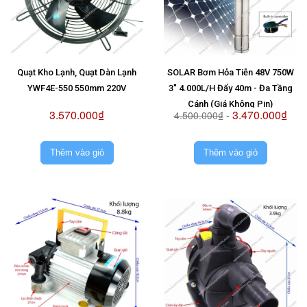
Quạt Kho Lạnh, Quạt Dàn Lạnh
SOLAR Bơm Hỏa Tiễn 48V 750W
YWF4E-550 550mm 220V
3" 4.000L/H Đẩy 40m - Đa Tầng
Cánh (Giá Không Pin)
3.570.000₫
3.470.000₫
4.500.000₫
-
Thêm vào giỏ
Thêm vào giỏ