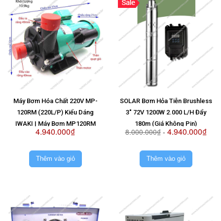
Máy Bơm Hóa Chất 220V MP-
SOLAR Bơm Hỏa Tiễn Brushless
120RM (220L/P) Kiểu Dáng
3" 72V 1200W 2.000 L/H Đẩy
IWAKI | Máy Bơm MP120RM
180m (Giá Không Pin)
4.940.000₫
4.940.000₫
8.000.000₫
-
220V
Thêm vào giỏ
Thêm vào giỏ