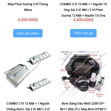
Máy Phun Sương 2 Vỉ Thùng
COMBO 2 Vỉ 12 Mắt + 1 Nguồn Tổ
Nhựa
Ong Sài 2 Vỉ 48V | 2 Vỉ Phun
Sương 12 Mắt + Nguồn Tổ Ong
4.200.000₫
4.200.000₫
Sài 2 Vỉ 48V
Chọn sản phẩm
Thêm vào giỏ
COMBO 2 Vỉ 12 Mắt + 1 Nguồn
Bơm Xăng Dầu Nhớt 220V DP-
Chống Nước Sài 2 Vỉ 48V | 2 Vỉ
8011 (80L/P) | Máy Bơm DP8011