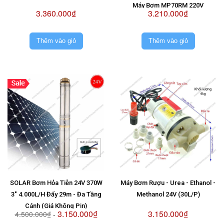
Máy Bơm MP70RM 220V
3.360.000₫
3.210.000₫
Thêm vào giỏ
Thêm vào giỏ
SOLAR Bơm Hỏa Tiễn 24V 370W
Máy Bơm Rượu - Urea - Ethanol -
3" 4.000L/H Đẩy 29m - Đa Tầng
Methanol 24V (30L/P)
Cánh (Giá Không Pin)
3.150.000₫
3.150.000₫
4.500.000₫
-