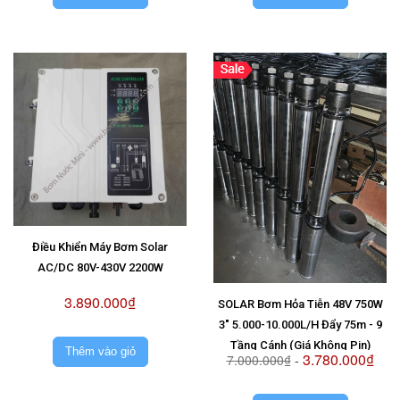
Điều Khiển Máy Bơm Solar
AC/DC 80V-430V 2200W
3.890.000₫
SOLAR Bơm Hỏa Tiễn 48V 750W
3" 5.000-10.000L/H Đẩy 75m - 9
Tầng Cánh (Giá Không Pin)
Thêm vào giỏ
3.780.000₫
7.000.000₫
-