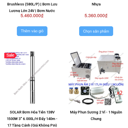
Brushless (580L/P) | Bơm Lưu
Nhựa
Lượng Lớn 24V | Bơm Nước
5.460.000₫
5.360.000₫
Brushless 24V | Máy Bơm Không
Chổi Than 24V
Chọn sản phẩm
Thêm vào giỏ
SOLAR Bơm Hỏa Tiễn 138V
Máy Phun Sương 2 Vỉ - 1 Nguồn
1500W 3" 6.000L/H Đẩy 140m -
Chung
17 Tầng Cánh (Giá Không Pin)