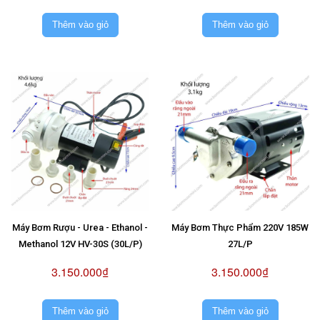
Thêm vào giỏ
Thêm vào giỏ
Máy Bơm Rượu - Urea - Ethanol -
Máy Bơm Thực Phẩm 220V 185W
Methanol 12V HV-30S (30L/P)
27L/P
3.150.000₫
3.150.000₫
Thêm vào giỏ
Thêm vào giỏ