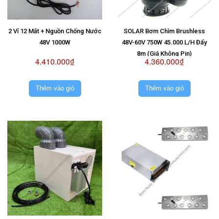
2 Vỉ 12 Mắt + Nguồn Chống Nước
SOLAR Bơm Chìm Brushless
48V 1000W
48V-60V 750W 45.000 L/H Đẩy
8m (Giá Không Pin)
4.410.000₫
4.360.000₫
Thêm vào giỏ
Thêm vào giỏ