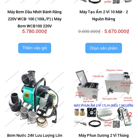
Máy Bơm Dầu Nhớt Bánh Răng
Máy Tạo Ẩm 2 Vỉ 10 Mắt - 2
220V WCB-100 (100L/P) | Máy
Nguồn Riêng
Bơm WCB100 220V
5.780.000₫
5.670.000₫
9.000.000₫
-
Chọn sản phẩm
Thêm vào giỏ
Bơm Nước 24V Lưu Lượng Lớn
Máy Phun Sương 2 Vỉ Thùng