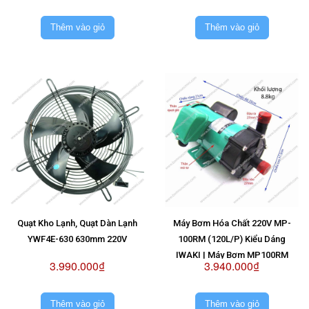
Thêm vào giỏ
Thêm vào giỏ
Quạt Kho Lạnh, Quạt Dàn Lạnh
Máy Bơm Hóa Chất 220V MP-
YWF4E-630 630mm 220V
100RM (120L/P) Kiểu Dáng
IWAKI | Máy Bơm MP100RM
3.990.000₫
3.940.000₫
220V
Thêm vào giỏ
Thêm vào giỏ