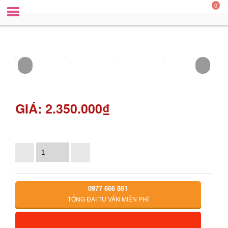
0
BƠM NHU ĐỘNG 24V (4200ML/P)
GIÁ: 2.350.000₫
SỐ LƯỢNG
0977 666 881
TỔNG ĐÀI TƯ VẤN MIỄN PHÍ
ĐẶT HÀNG