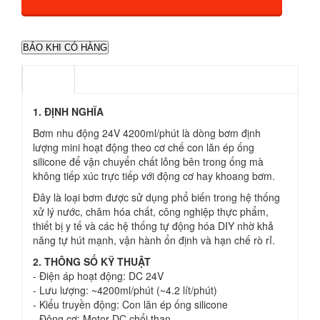
Mua càng nhiều nhận nhiều ưu đãi
BÁO KHI CÓ HÀNG
MÔ TẢ
TAGS
1. ĐỊNH NGHĨA
Bơm nhu động 24V 4200ml/phút là dòng bơm định
lượng mini hoạt động theo cơ chế con lăn ép ống
silicone để vận chuyển chất lỏng bên trong ống mà
không tiếp xúc trực tiếp với động cơ hay khoang bơm.
Đây là loại bơm được sử dụng phổ biến trong hệ thống
xử lý nước, châm hóa chất, công nghiệp thực phẩm,
thiết bị y tế và các hệ thống tự động hóa DIY nhờ khả
năng tự hút mạnh, vận hành ổn định và hạn chế rò rỉ.
2. THÔNG SỐ KỸ THUẬT
- Điện áp hoạt động: DC 24V
- Lưu lượng: ~4200ml/phút (~4.2 lít/phút)
- Kiểu truyền động: Con lăn ép ống silicone
- Động cơ: Motor DC chổi than