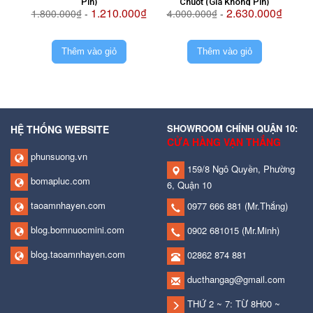
Pin)
Chuột (Giá Không Pin)
1.210.000₫
2.630.000₫
1.800.000₫
-
4.000.000₫
-
2.
Thêm vào giỏ
Thêm vào giỏ
SHOWROOM CHÍNH QUẬN 10:
HỆ THỐNG WEBSITE
CỬA HÀNG VẠN THẮNG
phunsuong.vn
159/8 Ngô Quyền, Phường
bomapluc.com
6, Quận 10
taoamnhayen.com
0977 666 881
(Mr.Thắng)
blog.bomnuocmini.com
0902 681015
(Mr.Minh)
blog.taoamnhayen.com
02862 874 881
ducthangag@gmail.com
THỨ 2 ~ 7: TỪ 8H00 ~