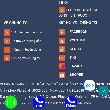
18H00
CHỦ NHẬT: NGHỈ - VUI
LÒNG HẸN TRƯỚC
KẾT NỐI VỚI CHÚNG TÔI
VỀ CHÚNG TÔI
FACEBOOK
Giới thiệu về chúng tôi
YOUTUBE
Tin tức và hướng dẫn
SENDO
Thông tin tuyển dụng
TIKI
Liên hệ với chúng tôi
LAZADA
SHOPEE
BOMNUOCMINI.COM ĐƯỢC SỞ HỮU & QUẢN LÝ BỞI
CỬA HÀNG V
Giấy phép KD số: 41J8024533- Ngày cấp: 17/10/2016 - Nơi cấp: Ủy B
Địa chỉ cửa hàng: 159/8 Ngô Quyền, Phường 6, Quận 10, TP Hồ Chí 
Điện thoại: 0977 666 881 - Email: ducthangag@gmail.com