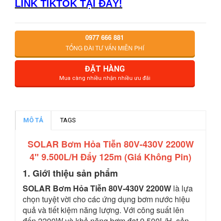
LINK TIKTOK TẠI ĐÂY!
0977 666 881
TỔNG ĐÀI TƯ VẤN MIỄN PHÍ
ĐẶT HÀNG
Mua càng nhiều nhận nhiều ưu đãi
MÔ TẢ
TAGS
SOLAR Bơm Hỏa Tiễn 80V-430V 2200W
4" 9.500L/H Đẩy 125m (Giá Không Pin)
1. Giới thiệu sản phẩm
SOLAR Bơm Hỏa Tiễn 80V-430V 2200W
là lựa
chọn tuyệt vời cho các ứng dụng bơm nước hiệu
quả và tiết kiệm năng lượng. Với công suất lên
đến 2200W và khả năng bơm đạt 9.500L/H, sản