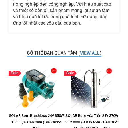
nông nghiệp đến công nghiệp. Với hiệu suất cao
và thiết kế bền bỉ, sản phẩm mang lại sự an tâm
và hiệu quả tối ưu trong quá trình sử dụng, đáp
ứng tốt nhất các yêu cầu của bạn.
CÓ THỂ BẠN QUAN TÂM (
VIEW ALL
)
SOLAR Bơm Brushless 24V 350W
SOLAR Bơm Hỏa Tiễn 24V 370W
Vỉ T
1.500L/H Cao 28m (Giá Không
3" 2.000L/H Đẩy 65m - Đầu Đuôi
8