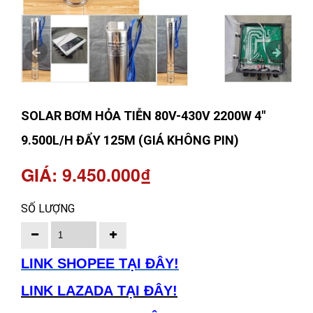
SOLAR BƠM HỎA TIỄN 80V-430V 2200W 4"
9.500L/H ĐẨY 125M (GIÁ KHÔNG PIN)
GIÁ: 9.450.000₫
SỐ LƯỢNG
LINK SHOPEE TẠI ĐÂY!
LINK LAZADA TẠI ĐÂY!