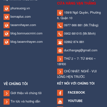
CỬA HÀNG VẠN THẮNG
phunsuong.vn
159/8 Ngô Quyền, Phường
bomapluc.com
6, Quận 10
taoamnhayen.com
0977 666 881
(Mr.Thắng)
blog.bomnuocmini.com
0902 681015
(Mr.Minh)
blog.taoamnhayen.com
02862 874 881
ducthangag@gmail.com
THỨ 2 ~ 7: TỪ 8H00 ~
18H00
CHỦ NHẬT: NGHỈ - VUI
LÒNG HẸN TRƯỚC
KẾT NỐI VỚI CHÚNG TÔI
VỀ CHÚNG TÔI
FACEBOOK
Giới thiệu về chúng tôi
YOUTUBE
Tin tức và hướng dẫn