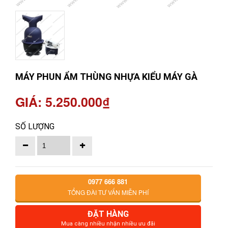
MÁY PHUN ẨM THÙNG NHỰA KIỂU MÁY GÀ
GIÁ: 5.250.000₫
SỐ LƯỢNG
0977 666 881
TỔNG ĐÀI TƯ VẤN MIỄN PHÍ
ĐẶT HÀNG
Mua càng nhiều nhận nhiều ưu đãi