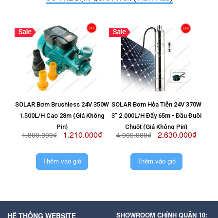
SOLAR Bơm Brushless 24V 350W
SOLAR Bơm Hỏa Tiễn 24V 370W
Vỉ T
1.500L/H Cao 28m (Giá Không
3" 2.000L/H Đẩy 65m - Đầu Đuôi
8
Pin)
Chuột (Giá Không Pin)
1.210.000₫
2.630.000₫
1.800.000₫
-
4.000.000₫
-
2.
Thêm vào giỏ
Thêm vào giỏ
SHOWROOM CHÍNH QUẬN 10:
HỆ THỐNG WEBSITE