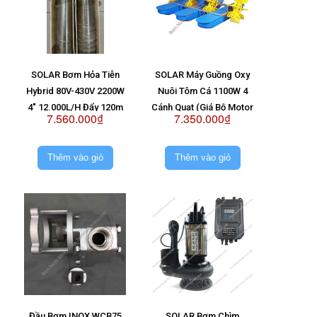
SOLAR Bơm Hỏa Tiễn
SOLAR Máy Guồng Oxy
Hybrid 80V-430V 2200W
Nuôi Tôm Cá 1100W 4
4" 12.000L/H Đẩy 120m
Cánh Quạt (Giá Bộ Motor
7.560.000₫
7.350.000₫
(Giá Không Pin)
Hộp Số)
Thêm vào giỏ
Thêm vào giỏ
Đầu Bơm INOX WCB75
SOLAR Bơm Chìm