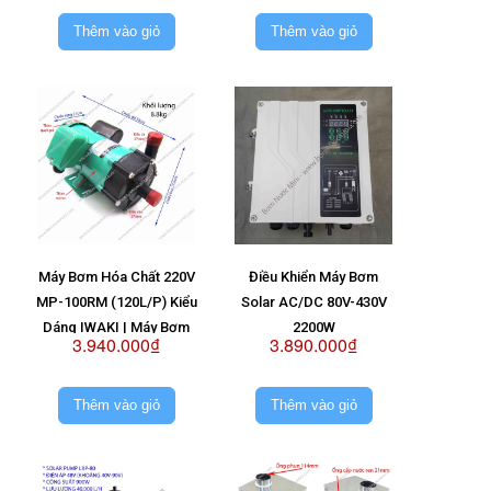
Nước Sài 2 Vỉ 48V
Thêm vào giỏ
Thêm vào giỏ
Máy Bơm Hóa Chất 220V
Điều Khiển Máy Bơm
MP-100RM (120L/P) Kiểu
Solar AC/DC 80V-430V
Dáng IWAKI | Máy Bơm
2200W
3.940.000₫
3.890.000₫
MP100RM 220V
Thêm vào giỏ
Thêm vào giỏ