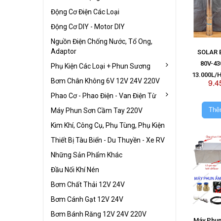
Động Cơ Điện Các Loại
Động Cơ DIY - Motor DIY
Nguồn Điện Chống Nước, Tổ Ong,
Adaptor
SOLAR 
80V-43
Phụ Kiện Các Loại + Phun Sương
13.000L/H
Bơm Chân Không 6V 12V 24V 220V
9.4
Kh
Phao Cơ - Phao Điện - Van Điện Từ
Thê
Máy Phun Sơn Cầm Tay 220V
Kim Khí, Công Cụ, Phụ Tùng, Phụ Kiện
Thiết Bị Tàu Biển - Du Thuyền - Xe RV
Những Sản Phẩm Khác
Đầu Nối Khí Nén
Bơm Chất Thải 12V 24V
Bơm Cánh Gạt 12V 24V
Bơm Bánh Răng 12V 24V 220V
Máy Phun 