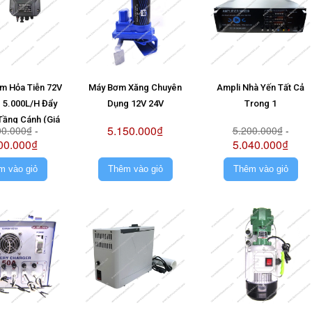
m Hỏa Tiễn 72V
Máy Bơm Xăng Chuyên
Ampli Nhà Yến Tất Cả
 5.000L/H Đẩy
Dụng 12V 24V
Trong 1
Tầng Cánh (Giá
5.150.000₫
00.000₫
-
5.200.000₫
-
ông Pin)
00.000₫
5.040.000₫
m vào giỏ
Thêm vào giỏ
Thêm vào giỏ