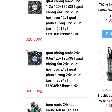
quạt chống nước 12v
Thùng N
1.2a 120x120x38 | quạt
2200W Sử
chống ẩm 12v | quạt
T
hơi nước 12v | quạt
4.8
phun sương 12v | quạt
tản nhiệt 12v |
Thê
f12038b12bnmn-30
320.000₫
quạt chống nước 24v
0.6a 120x120x38 | quạt
chống ẩm 24v | quạt
hơi nước 24v | quạt
phun sương 24v | quạt
tản nhiệt 24v |
f12038b24bnmn-42
320.000₫
SOLAR
Brushles
45.000 L
4.3
bơm nước 24v lưu
Kh
lượng lớn brushless