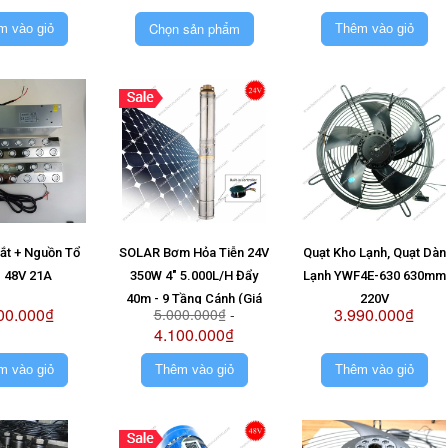
Vỉ 48V
Chọn sản phẩm
m vào giỏ
Thêm vào giỏ
Mắt + Nguồn Tổ
SOLAR Bơm Hỏa Tiễn 24V
Quạt Kho Lạnh, Quạt Dàn
 48V 21A
350W 4" 5.000L/H Đẩy
Lạnh YWF4E-630 630mm
40m - 9 Tầng Cánh (Giá
220V
00.000₫
3.990.000₫
5.000.000₫
-
Không Pin)
4.100.000₫
m vào giỏ
Thêm vào giỏ
Thêm vào giỏ