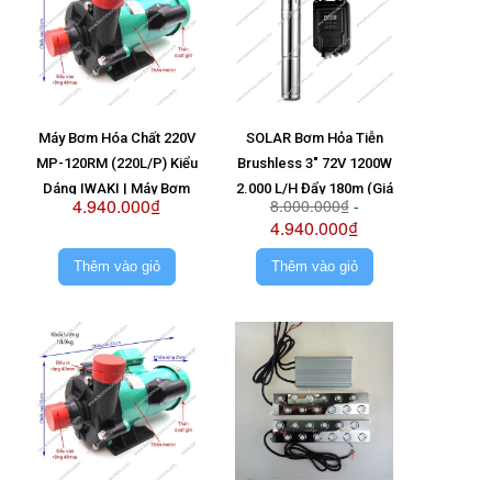
Máy Bơm Hóa Chất 220V
SOLAR Bơm Hỏa Tiễn
MP-120RM (220L/P) Kiểu
Brushless 3" 72V 1200W
Dáng IWAKI | Máy Bơm
2.000 L/H Đẩy 180m (Giá
4.940.000₫
8.000.000₫
-
MP120RM 220V
Không Pin)
4.940.000₫
Thêm vào giỏ
Thêm vào giỏ