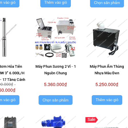
Chọn sản phẩm
m vào giỏ
Thêm vào giỏ
Bơm Hỏa Tiễn
Máy Phun Sương 2 Vỉ - 1
Máy Phun Ẩm Thùng
0W 3" 6.000L/H
Nguồn Chung
Nhựa Màu Đen
- 17 Tầng Cánh
5.360.000₫
5.250.000₫
00.000₫
-
Không Pin)
60.000₫
Chọn sản phẩm
m vào giỏ
Thêm vào giỏ