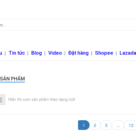
u
|
Tin tức
|
Blog
|
Video
|
Đặt hàng
|
Shopee
|
Lazad
 SẢN PHẨM
Hiển thị xem sản phẩm theo dạng lưới
1
2
3
...
12