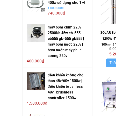
400w sử dụng cho 1 vỉ
1.000.000₫
740.000₫
máy bơm chìm 220v
SOLAR Bơ
2500l/h 45w eb-555
eb555 gb-555 gb555 |
1200W 4"
máy bơm nước 220v |
100m - 9 
9.0
bơm nước máy phun
Kh
5.2
sương 220v
460.000₫
Thê
điều khiển không chổi
than 48v/60v 1500w |
điều khiển brushless
48v | brushless
controller 1500w
1.580.000₫