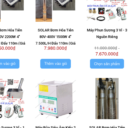
Bơm Hỏa Tiễn
SOLAR Bơm Hỏa Tiễn
Máy Phun Sương 3 Vỉ - 3
0V 2200W 4"
80V-400V 1500W 4"
Nguồn Riêng
 Đẩy 110m (Giá
7.500L/H Đẩy 110m (Giá
50.000₫
7.980.000₫
11.000.000₫
-
ông Pin)
Không Pin)
7.670.000₫
Chọn sản phẩm
m vào giỏ
Thêm vào giỏ
Sương 3 Vỉ - 1
Máy Rửa Siêu Âm Kiểu 2
SOLAR Bơm Hỏa Tiễn