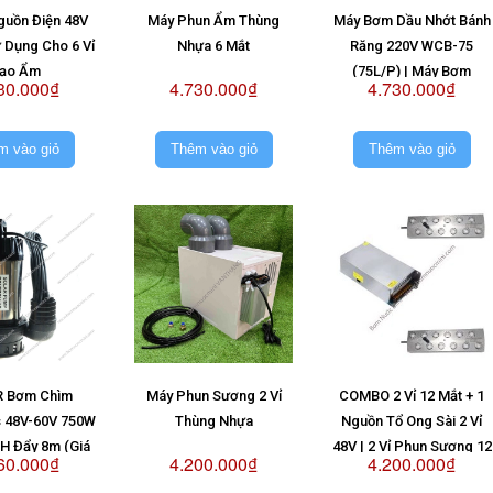
guồn Điện 48V
Máy Phun Ẩm Thùng
Máy Bơm Dầu Nhớt Bánh
 Dụng Cho 6 Vỉ
Nhựa 6 Mắt
Răng 220V WCB-75
ạo Ẩm
(75L/P) | Máy Bơm
30.000₫
4.730.000₫
4.730.000₫
WCB75 220V
m vào giỏ
Thêm vào giỏ
Thêm vào giỏ
 Bơm Chìm
Máy Phun Sương 2 Vỉ
COMBO 2 Vỉ 12 Mắt + 1
s 48V-60V 750W
Thùng Nhựa
Nguồn Tổ Ong Sài 2 Vỉ
/H Đẩy 8m (Giá
48V | 2 Vỉ Phun Sương 12
60.000₫
4.200.000₫
4.200.000₫
ông Pin)
Mắt + Nguồn Tổ Ong Sài 