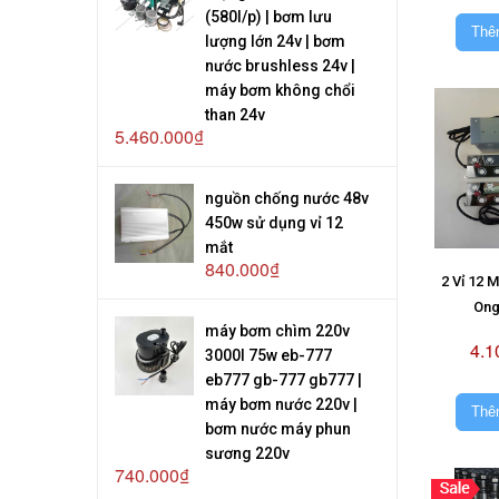
(580l/p) | bơm lưu
Thê
lượng lớn 24v | bơm
nước brushless 24v |
máy bơm không chổi
than 24v
5.460.000₫
nguồn chống nước 48v
450w sử dụng vỉ 12
mắt
840.000₫
2 Vỉ 12 
Ong
máy bơm chìm 220v
4.1
3000l 75w eb-777
eb777 gb-777 gb777 |
máy bơm nước 220v |
Thê
bơm nước máy phun
sương 220v
740.000₫