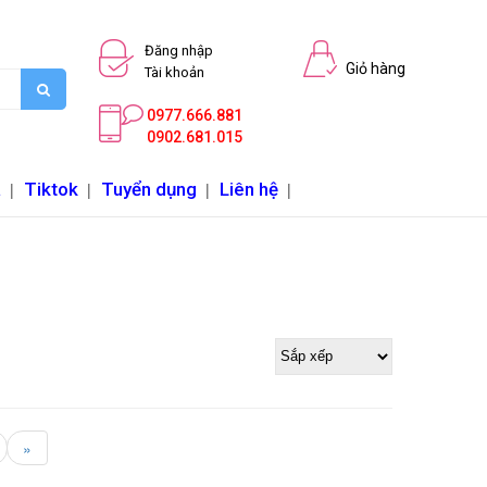
Đăng nhập
Giỏ hàng
Tài khoản
0977.666.881
0902.681.015
a
|
Tiktok
|
Tuyển dụng
|
Liên hệ
|
»