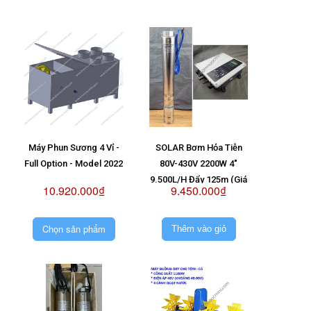
Máy Phun Sương 4 Vỉ -
SOLAR Bơm Hỏa Tiễn
Full Option - Model 2022
80V-430V 2200W 4"
9.500L/H Đẩy 125m (Giá
10.920.000₫
9.450.000₫
Không Pin)
Chọn sản phẩm
Thêm vào giỏ