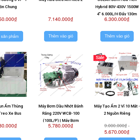
ồn Chung
Hybrid 80V-430V 1500W
4" 6.000L/H Đẩy 130m
50.000₫
7.140.000₫
6.300.000₫
(Giá Không Pin)
 sản phẩm
Thêm vào giỏ
Thêm vào giỏ
un Ẩm Thùng
Máy Bơm Dầu Nhớt Bánh
Máy Tạo Ẩm 2 Vỉ 10 Mắt -
Treo Xe Bus
Răng 220V WCB-100
2 Nguồn Riêng
(100L/P) | Máy Bơm
80.000₫
5.780.000₫
9.000.000₫
-
WCB100 220V
5.670.000₫