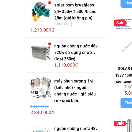
Thê
solar bơm brushless
24v 350w 1.500l/h cao
28m (giá không pin)
1.800.000₫
1.210.000₫
nguồn chống nước 48v
720w sử dụng cho 2 vỉ
(loại 250w)
1.110.000₫
SOLAR 
138V 150
máy phun sương 1 vỉ
Đẩy 140m 
7.0
(kiểu nhỏ) - nguồn
(Giá 
5.3
chống nước - giá siêu
rẻ - siêu bền
Thê
3.400.000₫
2.840.000₫
nguồn chống nước 48v