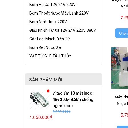
Bơm Hồ Cá 12V 24V 220V
Ngu
Bơm Thoát Nước Máy Lạnh 220V
7.2
Bơm Nước Inox 220V
Điều Khiển Từ Xa 12V 24V 220V 380V
Chọn
Các Loại Mạch Điện Tử
Bơm Két Nước Xe
VẬT TƯ GHE TÀU THỦY
SẢN PHẨM MỚI
vỉ tạo ẩm 10 mắt inox
Máy Ph
48v 300w 8,5l/h chống
Nhựa 
ngược cực
2.000.000₫
5.7
1.050.000₫