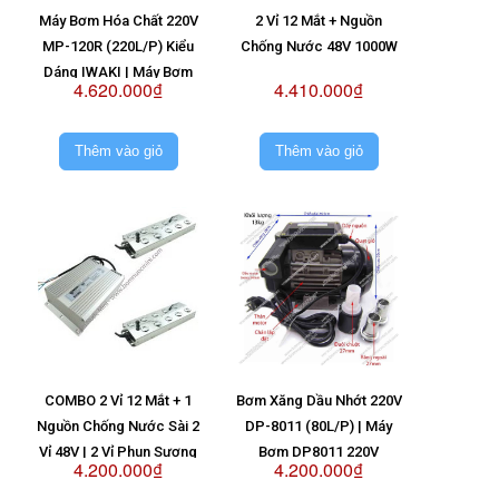
Máy Bơm Hóa Chất 220V
2 Vỉ 12 Mắt + Nguồn
MP-120R (220L/P) Kiểu
Chống Nước 48V 1000W
Dáng IWAKI | Máy Bơm
4.620.000₫
4.410.000₫
MP120R 220V
Thêm vào giỏ
Thêm vào giỏ
COMBO 2 Vỉ 12 Mắt + 1
Bơm Xăng Dầu Nhớt 220V
Nguồn Chống Nước Sài 2
DP-8011 (80L/P) | Máy
Vỉ 48V | 2 Vỉ Phun Sương
Bơm DP8011 220V
4.200.000₫
4.200.000₫
2
12 Mắt + Nguồn Chống