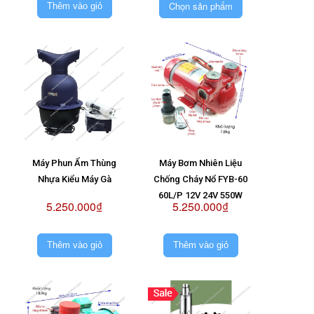
Máy Bơm Không Chổi
Chọn sản phẩm
Thêm vào giỏ
Than 24V
Máy Phun Ẩm Thùng
Máy Bơm Nhiên Liệu
Nhựa Kiểu Máy Gà
Chống Cháy Nổ FYB-60
60L/P 12V 24V 550W
5.250.000₫
5.250.000₫
Thêm vào giỏ
Thêm vào giỏ