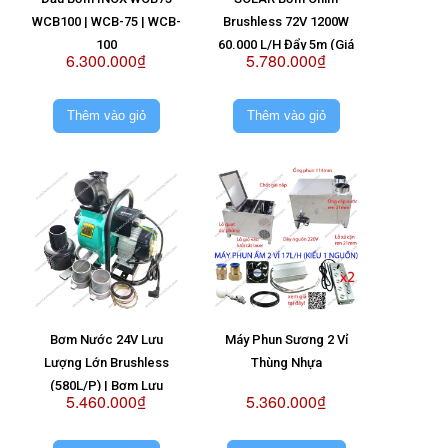
WCB100 | WCB-75 | WCB-
Brushless 72V 1200W
100
60.000 L/H Đẩy 5m (Giá
6.300.000₫
5.780.000₫
Không Pin)
Thêm vào giỏ
Thêm vào giỏ
Bơm Nước 24V Lưu
Máy Phun Sương 2 Vỉ
Lượng Lớn Brushless
Thùng Nhựa
(580L/P) | Bơm Lưu
5.460.000₫
5.360.000₫
Lượng Lớn 24V | Bơm
Nước Brushless 24V |