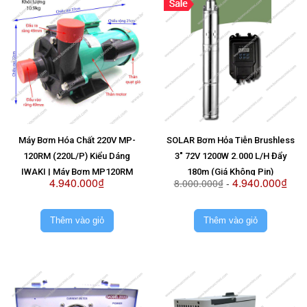
Máy Bơm Hóa Chất 220V MP-
SOLAR Bơm Hỏa Tiễn Brushless
120RM (220L/P) Kiểu Dáng
3" 72V 1200W 2.000 L/H Đẩy
IWAKI | Máy Bơm MP120RM
180m (Giá Không Pin)
4.940.000₫
4.940.000₫
8.000.000₫
-
220V
Thêm vào giỏ
Thêm vào giỏ