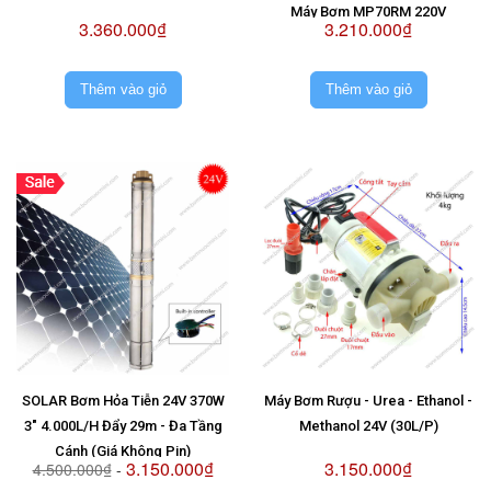
Máy Bơm MP70RM 220V
3.360.000₫
3.210.000₫
Thêm vào giỏ
Thêm vào giỏ
SOLAR Bơm Hỏa Tiễn 24V 370W
Máy Bơm Rượu - Urea - Ethanol -
3" 4.000L/H Đẩy 29m - Đa Tầng
Methanol 24V (30L/P)
Cánh (Giá Không Pin)
3.150.000₫
3.150.000₫
4.500.000₫
-