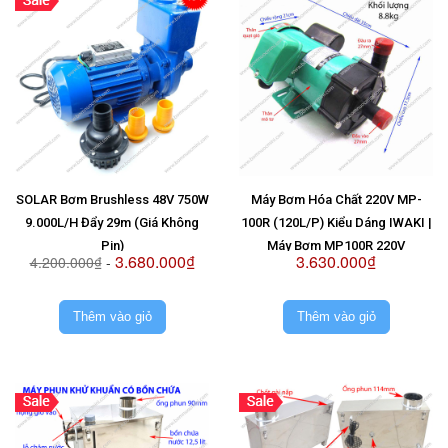
SOLAR Bơm Brushless 48V 750W
Máy Bơm Hóa Chất 220V MP-
9.000L/H Đẩy 29m (Giá Không
100R (120L/P) Kiểu Dáng IWAKI |
Pin)
Máy Bơm MP100R 220V
3.680.000₫
3.630.000₫
4.200.000₫
-
Thêm vào giỏ
Thêm vào giỏ