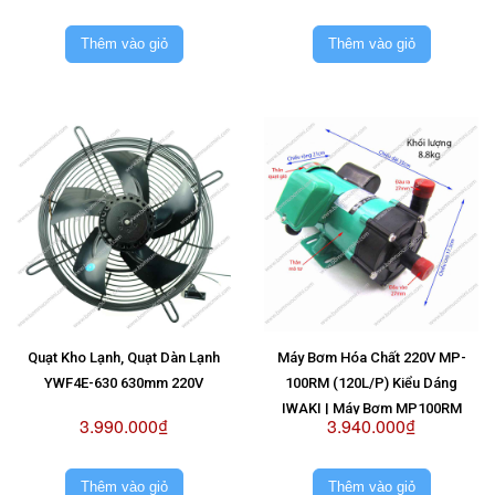
Thêm vào giỏ
Thêm vào giỏ
Quạt Kho Lạnh, Quạt Dàn Lạnh
Máy Bơm Hóa Chất 220V MP-
YWF4E-630 630mm 220V
100RM (120L/P) Kiểu Dáng
IWAKI | Máy Bơm MP100RM
3.990.000₫
3.940.000₫
220V
Thêm vào giỏ
Thêm vào giỏ