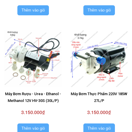
Thêm vào giỏ
Thêm vào giỏ
Máy Bơm Rượu - Urea - Ethanol -
Máy Bơm Thực Phẩm 220V 185W
Methanol 12V HV-30S (30L/P)
27L/P
3.150.000₫
3.150.000₫
Thêm vào giỏ
Thêm vào giỏ