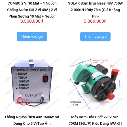
COMBO 2 Vỉ 10 Mắt + 1 Nguồn
SOLAR Bơm Brushless 48V 750W
Chống Nước Sài 2 Vỉ 48V | 2 Vỉ
2.000L/H Đẩy 78m (Giá Không
Phun Sương 10 Mắt + Nguồn
Pin)
3.360.000₫
3.360.000₫
Chống Nước Sài 2 Vỉ 48V
Thêm vào giỏ
Thêm vào giỏ
Thùng Nguồn Điện 48V 1600W Sử
Máy Bơm Hóa Chất 220V MP-
Dụng Cho 5 Vỉ Tạo Ẩm
70RM (86L/P) Kiểu Dáng IWAKI |