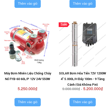
Thêm vào giỏ
Thêm vào giỏ
Máy Bơm Nhiên Liệu Chống Cháy
SOLAR Bơm Hỏa Tiễn 72V 1200W
Nổ FYB-60 60L/P 12V 24V 550W
4" 5.000L/H Đẩy 100m - 9 Tầng
Cánh (Giá Không Pin)
5.250.000₫
5.200.000₫
9.000.000₫
-
Thêm vào giỏ
Thêm vào giỏ