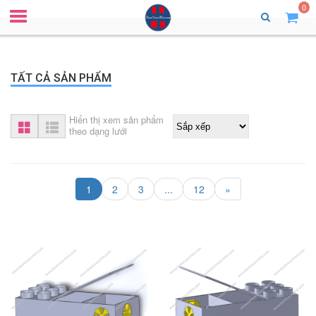
0
TẤT CẢ SẢN PHẨM
Hiển thị xem sản phẩm
theo dạng lưới
1
2
3
...
12
»