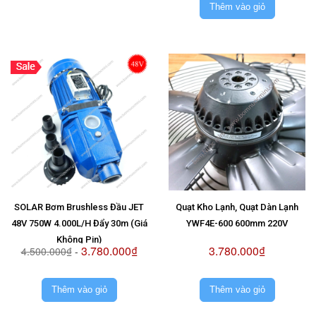
Thêm vào giỏ
SOLAR Bơm Brushless Đầu JET
Quạt Kho Lạnh, Quạt Dàn Lạnh
48V 750W 4.000L/H Đẩy 30m (Giá
YWF4E-600 600mm 220V
Không Pin)
3.780.000₫
3.780.000₫
4.500.000₫
-
Thêm vào giỏ
Thêm vào giỏ