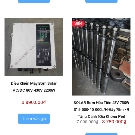
Điều Khiển Máy Bơm Solar
AC/DC 80V-430V 2200W
3.890.000₫
SOLAR Bơm Hỏa Tiễn 48V 750W
3" 5.000-10.000L/H Đẩy 75m - 9
Tầng Cánh (Giá Không Pin)
Thêm vào giỏ
3.780.000₫
7.000.000₫
-