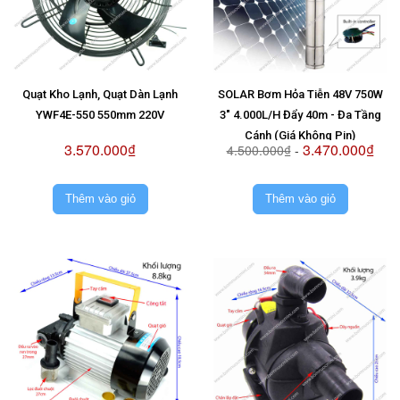
Quạt Kho Lạnh, Quạt Dàn Lạnh
SOLAR Bơm Hỏa Tiễn 48V 750W
YWF4E-550 550mm 220V
3" 4.000L/H Đẩy 40m - Đa Tầng
Cánh (Giá Không Pin)
3.570.000₫
3.470.000₫
4.500.000₫
-
Thêm vào giỏ
Thêm vào giỏ