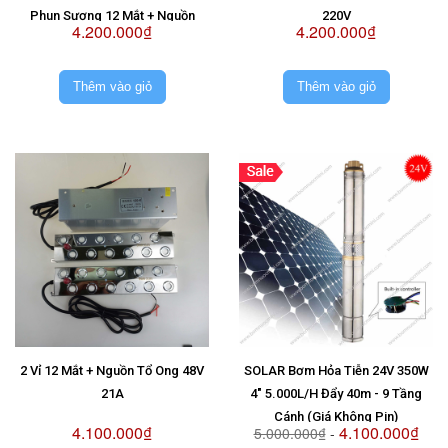
Phun Sương 12 Mắt + Nguồn
220V
4.200.000₫
4.200.000₫
Chống Nước Sài 2 Vỉ 48V
Thêm vào giỏ
Thêm vào giỏ
2 Vỉ 12 Mắt + Nguồn Tổ Ong 48V
SOLAR Bơm Hỏa Tiễn 24V 350W
21A
4" 5.000L/H Đẩy 40m - 9 Tầng
Cánh (Giá Không Pin)
4.100.000₫
4.100.000₫
5.000.000₫
-