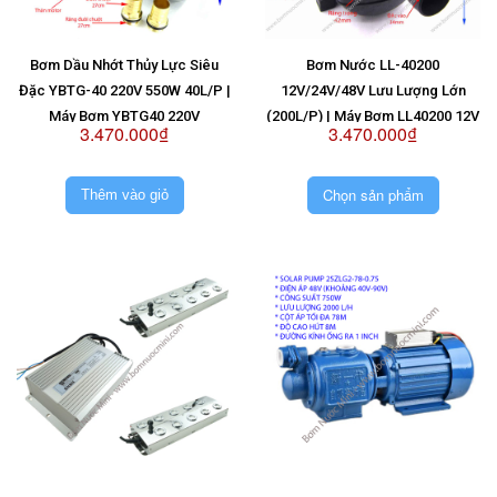
Bơm Dầu Nhớt Thủy Lực Siêu
Bơm Nước LL-40200
Đặc YBTG-40 220V 550W 40L/P |
12V/24V/48V Lưu Lượng Lớn
Máy Bơm YBTG40 220V
(200L/P) | Máy Bơm LL40200 12V
3.470.000₫
3.470.000₫
| Máy Bơm LL40200 24V | Máy
Bơm LL40200 48V
Chọn sản phẩm
Thêm vào giỏ