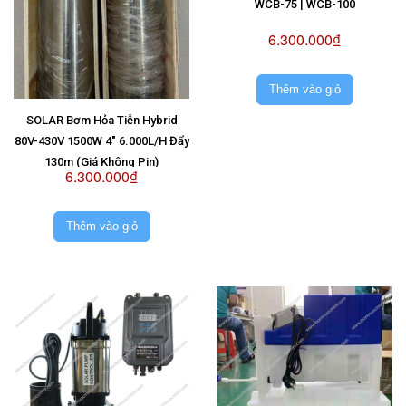
WCB-75 | WCB-100
6.300.000₫
Thêm vào giỏ
SOLAR Bơm Hỏa Tiễn Hybrid
80V-430V 1500W 4" 6.000L/H Đẩy
130m (Giá Không Pin)
6.300.000₫
Thêm vào giỏ