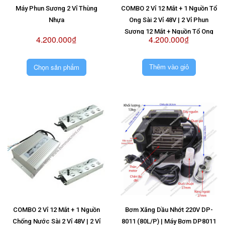
Máy Phun Sương 2 Vỉ Thùng
COMBO 2 Vỉ 12 Mắt + 1 Nguồn Tổ
Nhựa
Ong Sài 2 Vỉ 48V | 2 Vỉ Phun
Sương 12 Mắt + Nguồn Tổ Ong
4.200.000₫
4.200.000₫
Sài 2 Vỉ 48V
Chọn sản phẩm
Thêm vào giỏ
COMBO 2 Vỉ 12 Mắt + 1 Nguồn
Bơm Xăng Dầu Nhớt 220V DP-
Chống Nước Sài 2 Vỉ 48V | 2 Vỉ
8011 (80L/P) | Máy Bơm DP8011