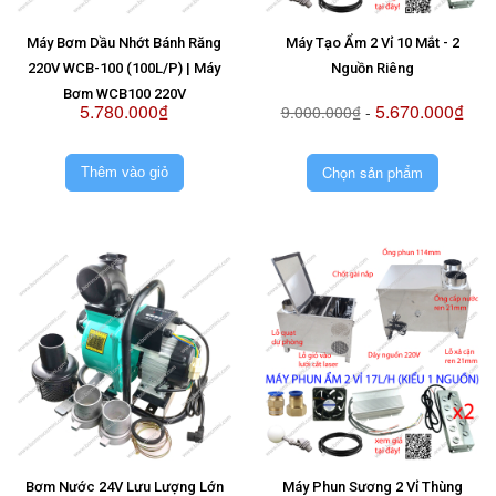
Máy Bơm Dầu Nhớt Bánh Răng
Máy Tạo Ẩm 2 Vỉ 10 Mắt - 2
220V WCB-100 (100L/P) | Máy
Nguồn Riêng
Bơm WCB100 220V
5.780.000₫
5.670.000₫
9.000.000₫
-
Chọn sản phẩm
Thêm vào giỏ
Bơm Nước 24V Lưu Lượng Lớn
Máy Phun Sương 2 Vỉ Thùng