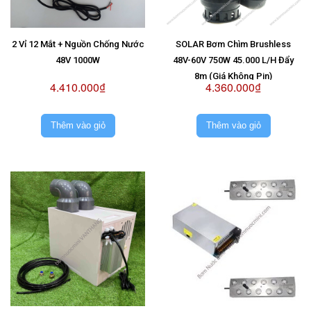
2 Vỉ 12 Mắt + Nguồn Chống Nước
SOLAR Bơm Chìm Brushless
48V 1000W
48V-60V 750W 45.000 L/H Đẩy
8m (Giá Không Pin)
4.410.000₫
4.360.000₫
Thêm vào giỏ
Thêm vào giỏ