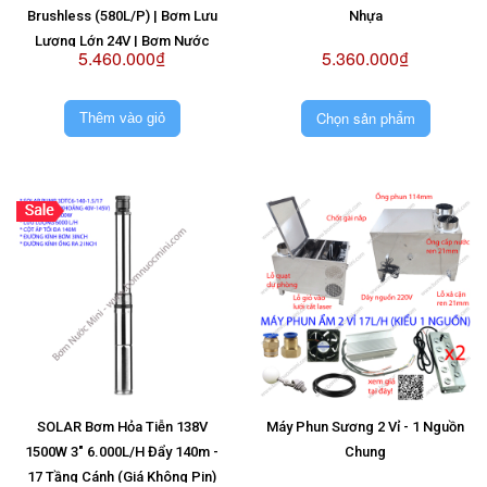
Brushless (580L/P) | Bơm Lưu
Nhựa
Lượng Lớn 24V | Bơm Nước
5.460.000₫
5.360.000₫
Brushless 24V | Máy Bơm Không
Chổi Than 24V
Chọn sản phẩm
Thêm vào giỏ
SOLAR Bơm Hỏa Tiễn 138V
Máy Phun Sương 2 Vỉ - 1 Nguồn
1500W 3" 6.000L/H Đẩy 140m -
Chung
17 Tầng Cánh (Giá Không Pin)