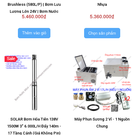
Brushless (580L/P) | Bơm Lưu
Nhựa
Lượng Lớn 24V | Bơm Nước
5.460.000₫
5.360.000₫
Brushless 24V | Máy Bơm Không
Chổi Than 24V
Chọn sản phẩm
Thêm vào giỏ
SOLAR Bơm Hỏa Tiễn 138V
Máy Phun Sương 2 Vỉ - 1 Nguồn
1500W 3" 6.000L/H Đẩy 140m -
Chung
17 Tầng Cánh (Giá Không Pin)