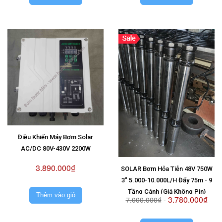
Điều Khiển Máy Bơm Solar
AC/DC 80V-430V 2200W
3.890.000₫
SOLAR Bơm Hỏa Tiễn 48V 750W
3" 5.000-10.000L/H Đẩy 75m - 9
Tầng Cánh (Giá Không Pin)
Thêm vào giỏ
3.780.000₫
7.000.000₫
-