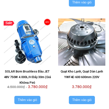
Thêm vào giỏ
SOLAR Bơm Brushless Đầu JET
Quạt Kho Lạnh, Quạt Dàn Lạnh
48V 750W 4.000L/H Đẩy 30m (Giá
YWF4E-600 600mm 220V
Không Pin)
3.780.000₫
3.780.000₫
4.500.000₫
-
Thêm vào giỏ
Thêm vào giỏ