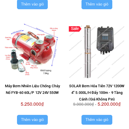
Thêm vào giỏ
Thêm vào giỏ
Máy Bơm Nhiên Liệu Chống Cháy
SOLAR Bơm Hỏa Tiễn 72V 1200W
Nổ FYB-60 60L/P 12V 24V 550W
4" 5.000L/H Đẩy 100m - 9 Tầng
Cánh (Giá Không Pin)
5.250.000₫
5.200.000₫
9.000.000₫
-
Thêm vào giỏ
Thêm vào giỏ