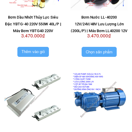
Bơm Dầu Nhớt Thủy Lực Siêu
Bơm Nước LL-40200
Đặc YBTG-40 220V 550W 40L/P |
12V/24V/48V Lưu Lượng Lớn
Máy Bơm YBTG40 220V
(200L/P) | Máy Bơm LL40200 12V
3.470.000₫
3.470.000₫
| Máy Bơm LL40200 24V | Máy
Bơm LL40200 48V
Chọn sản phẩm
Thêm vào giỏ