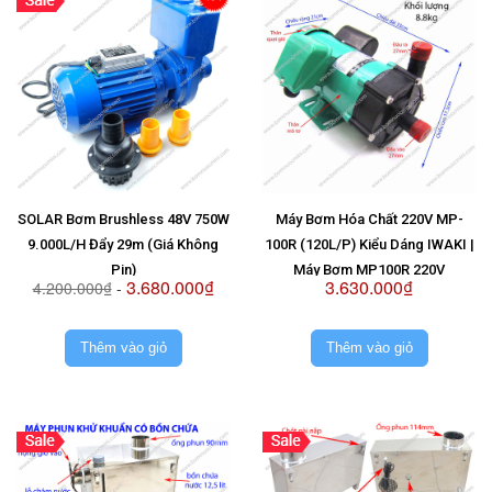
SOLAR Bơm Brushless 48V 750W
Máy Bơm Hóa Chất 220V MP-
9.000L/H Đẩy 29m (Giá Không
100R (120L/P) Kiểu Dáng IWAKI |
Pin)
Máy Bơm MP100R 220V
3.680.000₫
3.630.000₫
4.200.000₫
-
Thêm vào giỏ
Thêm vào giỏ