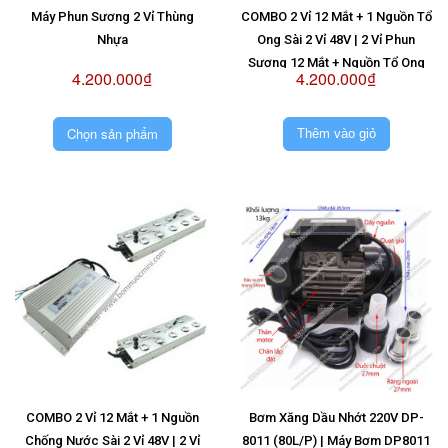
Máy Phun Sương 2 Vỉ Thùng
COMBO 2 Vỉ 12 Mắt + 1 Nguồn Tổ
Nhựa
Ong Sài 2 Vỉ 48V | 2 Vỉ Phun
Sương 12 Mắt + Nguồn Tổ Ong
4.200.000₫
4.200.000₫
Sài 2 Vỉ 48V
Chọn sản phẩm
Thêm vào giỏ
COMBO 2 Vỉ 12 Mắt + 1 Nguồn
Bơm Xăng Dầu Nhớt 220V DP-
Chống Nước Sài 2 Vỉ 48V | 2 Vỉ
8011 (80L/P) | Máy Bơm DP8011