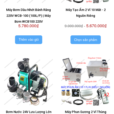
Máy Bơm Dầu Nhớt Bánh Răng
Máy Tạo Ẩm 2 Vỉ 10 Mắt - 2
220V WCB-100 (100L/P) | Máy
Nguồn Riêng
Bơm WCB100 220V
5.780.000₫
5.670.000₫
9.000.000₫
-
Chọn sản phẩm
Thêm vào giỏ
Bơm Nước 24V Lưu Lượng Lớn
Máy Phun Sương 2 Vỉ Thùng