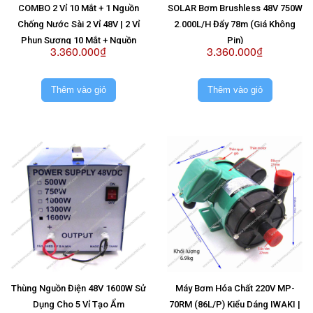
COMBO 2 Vỉ 10 Mắt + 1 Nguồn
SOLAR Bơm Brushless 48V 750W
Chống Nước Sài 2 Vỉ 48V | 2 Vỉ
2.000L/H Đẩy 78m (Giá Không
Phun Sương 10 Mắt + Nguồn
Pin)
3.360.000₫
3.360.000₫
Chống Nước Sài 2 Vỉ 48V
Thêm vào giỏ
Thêm vào giỏ
Thùng Nguồn Điện 48V 1600W Sử
Máy Bơm Hóa Chất 220V MP-
Dụng Cho 5 Vỉ Tạo Ẩm
70RM (86L/P) Kiểu Dáng IWAKI |