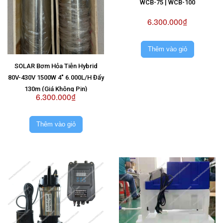
WCB-75 | WCB-100
6.300.000₫
Thêm vào giỏ
SOLAR Bơm Hỏa Tiễn Hybrid
80V-430V 1500W 4" 6.000L/H Đẩy
130m (Giá Không Pin)
6.300.000₫
Thêm vào giỏ