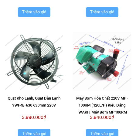
Thêm vào giỏ
Thêm vào giỏ
Quạt Kho Lạnh, Quạt Dàn Lạnh
Máy Bơm Hóa Chất 220V MP-
YWF4E-630 630mm 220V
100RM (120L/P) Kiểu Dáng
IWAKI | Máy Bơm MP100RM
3.990.000₫
3.940.000₫
220V
Thêm vào giỏ
Thêm vào giỏ