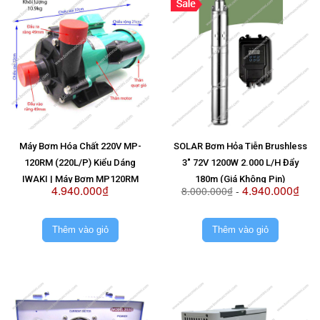
Máy Bơm Hóa Chất 220V MP-
SOLAR Bơm Hỏa Tiễn Brushless
120RM (220L/P) Kiểu Dáng
3" 72V 1200W 2.000 L/H Đẩy
IWAKI | Máy Bơm MP120RM
180m (Giá Không Pin)
4.940.000₫
4.940.000₫
8.000.000₫
-
220V
Thêm vào giỏ
Thêm vào giỏ