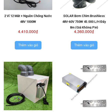
2 Vỉ 12 Mắt + Nguồn Chống Nước
SOLAR Bơm Chìm Brushless
48V 1000W
48V-60V 750W 45.000 L/H Đẩy
8m (Giá Không Pin)
4.410.000₫
4.360.000₫
Thêm vào giỏ
Thêm vào giỏ