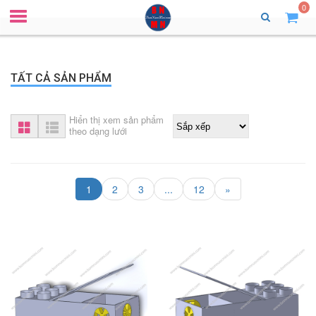
0
TẤT CẢ SẢN PHẨM
Hiển thị xem sản phẩm
theo dạng lưới
1
2
3
...
12
»