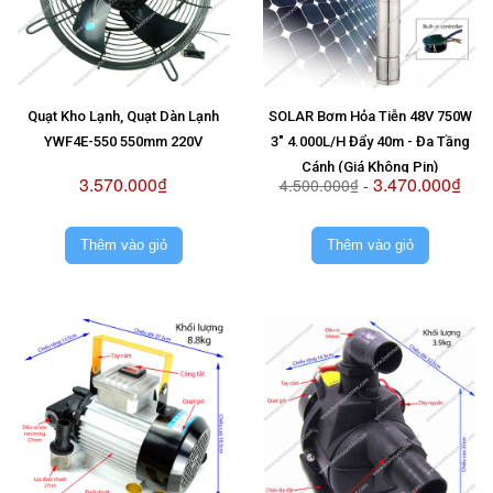
Quạt Kho Lạnh, Quạt Dàn Lạnh
SOLAR Bơm Hỏa Tiễn 48V 750W
YWF4E-550 550mm 220V
3" 4.000L/H Đẩy 40m - Đa Tầng
Cánh (Giá Không Pin)
3.570.000₫
3.470.000₫
4.500.000₫
-
Thêm vào giỏ
Thêm vào giỏ