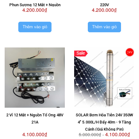
Phun Sương 12 Mắt + Nguồn
220V
4.200.000₫
4.200.000₫
Chống Nước Sài 2 Vỉ 48V
Thêm vào giỏ
Thêm vào giỏ
2 Vỉ 12 Mắt + Nguồn Tổ Ong 48V
SOLAR Bơm Hỏa Tiễn 24V 350W
21A
4" 5.000L/H Đẩy 40m - 9 Tầng
Cánh (Giá Không Pin)
4.100.000₫
4.100.000₫
5.000.000₫
-