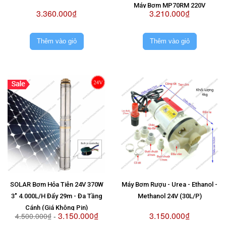
Máy Bơm MP70RM 220V
3.360.000₫
3.210.000₫
Thêm vào giỏ
Thêm vào giỏ
SOLAR Bơm Hỏa Tiễn 24V 370W
Máy Bơm Rượu - Urea - Ethanol -
3" 4.000L/H Đẩy 29m - Đa Tầng
Methanol 24V (30L/P)
Cánh (Giá Không Pin)
3.150.000₫
3.150.000₫
4.500.000₫
-