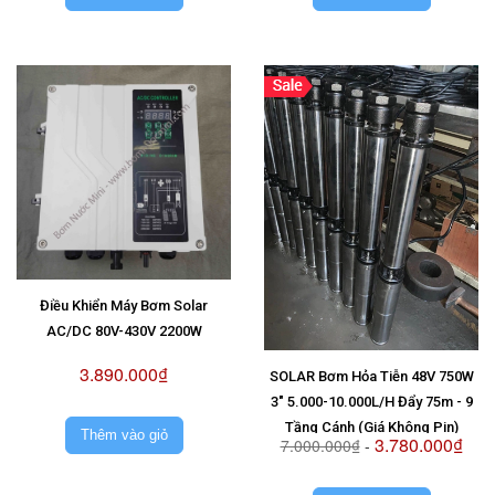
Điều Khiển Máy Bơm Solar
AC/DC 80V-430V 2200W
3.890.000₫
SOLAR Bơm Hỏa Tiễn 48V 750W
3" 5.000-10.000L/H Đẩy 75m - 9
Tầng Cánh (Giá Không Pin)
Thêm vào giỏ
3.780.000₫
7.000.000₫
-