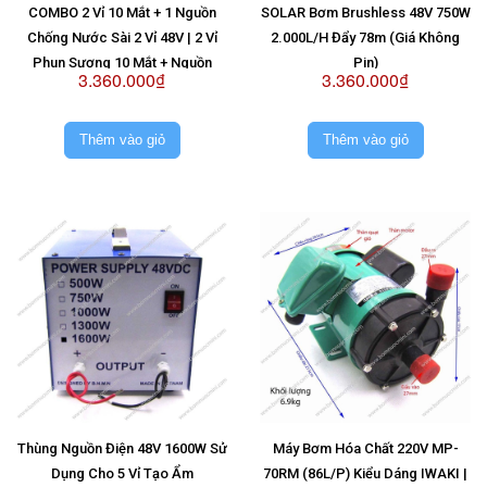
COMBO 2 Vỉ 10 Mắt + 1 Nguồn
SOLAR Bơm Brushless 48V 750W
Chống Nước Sài 2 Vỉ 48V | 2 Vỉ
2.000L/H Đẩy 78m (Giá Không
Phun Sương 10 Mắt + Nguồn
Pin)
3.360.000₫
3.360.000₫
Chống Nước Sài 2 Vỉ 48V
Thêm vào giỏ
Thêm vào giỏ
Thùng Nguồn Điện 48V 1600W Sử
Máy Bơm Hóa Chất 220V MP-
Dụng Cho 5 Vỉ Tạo Ẩm
70RM (86L/P) Kiểu Dáng IWAKI |