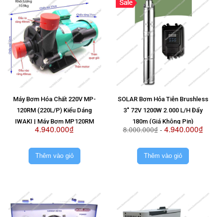
Máy Bơm Hóa Chất 220V MP-
SOLAR Bơm Hỏa Tiễn Brushless
120RM (220L/P) Kiểu Dáng
3" 72V 1200W 2.000 L/H Đẩy
IWAKI | Máy Bơm MP120RM
180m (Giá Không Pin)
4.940.000₫
4.940.000₫
8.000.000₫
-
220V
Thêm vào giỏ
Thêm vào giỏ