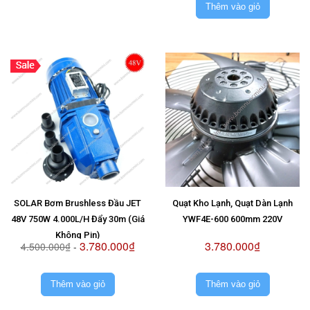
Thêm vào giỏ
SOLAR Bơm Brushless Đầu JET
Quạt Kho Lạnh, Quạt Dàn Lạnh
48V 750W 4.000L/H Đẩy 30m (Giá
YWF4E-600 600mm 220V
Không Pin)
3.780.000₫
3.780.000₫
4.500.000₫
-
Thêm vào giỏ
Thêm vào giỏ