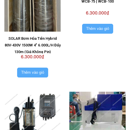
WCB-75 | WCB-100
6.300.000₫
Thêm vào giỏ
SOLAR Bơm Hỏa Tiễn Hybrid
80V-430V 1500W 4" 6.000L/H Đẩy
130m (Giá Không Pin)
6.300.000₫
Thêm vào giỏ