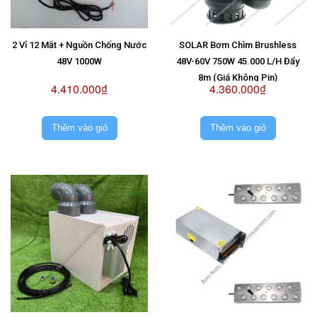
2 Vỉ 12 Mắt + Nguồn Chống Nước
SOLAR Bơm Chìm Brushless
48V 1000W
48V-60V 750W 45.000 L/H Đẩy
8m (Giá Không Pin)
4.410.000₫
4.360.000₫
Thêm vào giỏ
Thêm vào giỏ