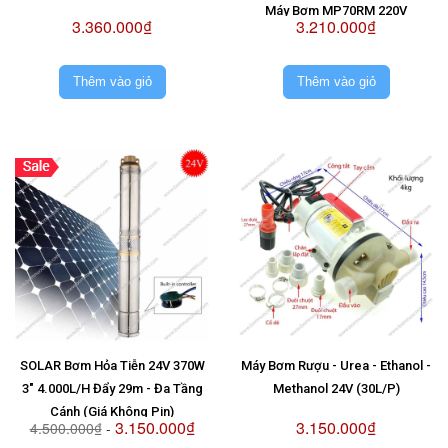
Máy Bơm MP70RM 220V
3.360.000₫
3.210.000₫
Thêm vào giỏ
Thêm vào giỏ
SOLAR Bơm Hỏa Tiễn 24V 370W
Máy Bơm Rượu - Urea - Ethanol -
3" 4.000L/H Đẩy 29m - Đa Tầng
Methanol 24V (30L/P)
Cánh (Giá Không Pin)
3.150.000₫
3.150.000₫
4.500.000₫
-