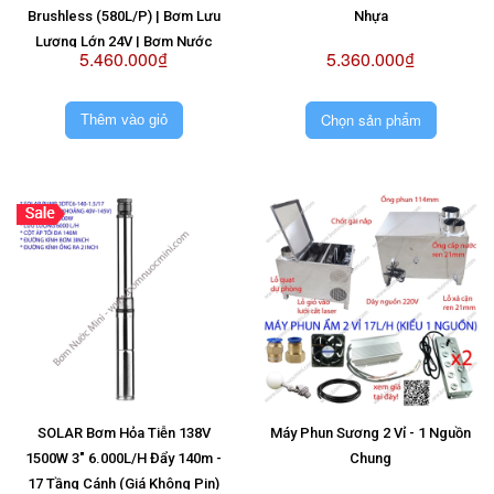
Brushless (580L/P) | Bơm Lưu
Nhựa
Lượng Lớn 24V | Bơm Nước
5.460.000₫
5.360.000₫
Brushless 24V | Máy Bơm Không
Chổi Than 24V
Chọn sản phẩm
Thêm vào giỏ
SOLAR Bơm Hỏa Tiễn 138V
Máy Phun Sương 2 Vỉ - 1 Nguồn
1500W 3" 6.000L/H Đẩy 140m -
Chung
17 Tầng Cánh (Giá Không Pin)