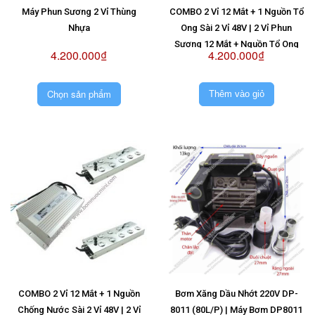
Máy Phun Sương 2 Vỉ Thùng
COMBO 2 Vỉ 12 Mắt + 1 Nguồn Tổ
Nhựa
Ong Sài 2 Vỉ 48V | 2 Vỉ Phun
Sương 12 Mắt + Nguồn Tổ Ong
4.200.000₫
4.200.000₫
Sài 2 Vỉ 48V
Chọn sản phẩm
Thêm vào giỏ
COMBO 2 Vỉ 12 Mắt + 1 Nguồn
Bơm Xăng Dầu Nhớt 220V DP-
Chống Nước Sài 2 Vỉ 48V | 2 Vỉ
8011 (80L/P) | Máy Bơm DP8011