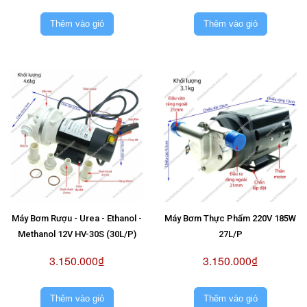
Thêm vào giỏ
Thêm vào giỏ
Máy Bơm Rượu - Urea - Ethanol -
Máy Bơm Thực Phẩm 220V 185W
Methanol 12V HV-30S (30L/P)
27L/P
3.150.000₫
3.150.000₫
Thêm vào giỏ
Thêm vào giỏ