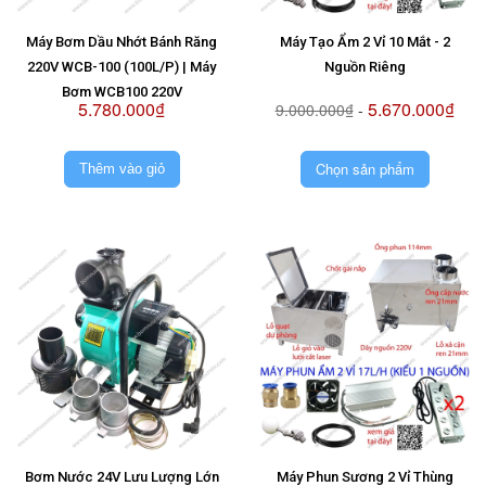
Máy Bơm Dầu Nhớt Bánh Răng
Máy Tạo Ẩm 2 Vỉ 10 Mắt - 2
220V WCB-100 (100L/P) | Máy
Nguồn Riêng
Bơm WCB100 220V
5.780.000₫
5.670.000₫
9.000.000₫
-
Chọn sản phẩm
Thêm vào giỏ
Bơm Nước 24V Lưu Lượng Lớn
Máy Phun Sương 2 Vỉ Thùng