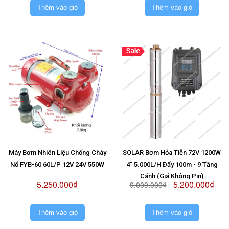
Thêm vào giỏ
Thêm vào giỏ
Máy Bơm Nhiên Liệu Chống Cháy
SOLAR Bơm Hỏa Tiễn 72V 1200W
Nổ FYB-60 60L/P 12V 24V 550W
4" 5.000L/H Đẩy 100m - 9 Tầng
Cánh (Giá Không Pin)
5.250.000₫
5.200.000₫
9.000.000₫
-
Thêm vào giỏ
Thêm vào giỏ