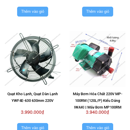
Thêm vào giỏ
Thêm vào giỏ
Quạt Kho Lạnh, Quạt Dàn Lạnh
Máy Bơm Hóa Chất 220V MP-
YWF4E-630 630mm 220V
100RM (120L/P) Kiểu Dáng
IWAKI | Máy Bơm MP100RM
3.990.000₫
3.940.000₫
220V
Thêm vào giỏ
Thêm vào giỏ