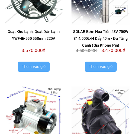
Quạt Kho Lạnh, Quạt Dàn Lạnh
SOLAR Bơm Hỏa Tiễn 48V 750W
YWF4E-550 550mm 220V
3" 4.000L/H Đẩy 40m - Đa Tầng
Cánh (Giá Không Pin)
3.570.000₫
3.470.000₫
4.500.000₫
-
Thêm vào giỏ
Thêm vào giỏ