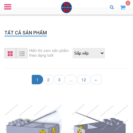
0
TẤT CẢ SẢN PHẨM
Hiển thị xem sản phẩm
theo dạng lưới
1
2
3
...
12
»