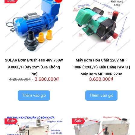
SOLAR Bơm Brushless 48V 750W
Máy Bơm Hóa Chất 220V MP-
9.000L/H Đẩy 29m (Giá Không
100R (120L/P) Kiểu Dáng IWAKI |
Pin)
Máy Bơm MP100R 220V
3.680.000₫
3.630.000₫
4.200.000₫
-
Thêm vào giỏ
Thêm vào giỏ