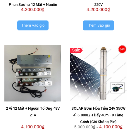
Phun Sương 12 Mắt + Nguồn
220V
4.200.000₫
4.200.000₫
Chống Nước Sài 2 Vỉ 48V
Thêm vào giỏ
Thêm vào giỏ
2 Vỉ 12 Mắt + Nguồn Tổ Ong 48V
SOLAR Bơm Hỏa Tiễn 24V 350W
21A
4" 5.000L/H Đẩy 40m - 9 Tầng
Cánh (Giá Không Pin)
4.100.000₫
4.100.000₫
5.000.000₫
-