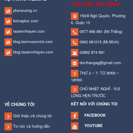
CỬA HÀNG VẠN THẮNG
phunsuong.vn
159/8 Ngô Quyền, Phường
bomapluc.com
6, Quận 10
taoamnhayen.com
0977 666 881
(Mr.Thắng)
blog.bomnuocmini.com
0902 681015
(Mr.Minh)
blog.taoamnhayen.com
02862 874 881
ducthangag@gmail.com
THỨ 2 ~ 7: TỪ 8H00 ~
18H00
CHỦ NHẬT: NGHỈ - VUI
LÒNG HẸN TRƯỚC
KẾT NỐI VỚI CHÚNG TÔI
VỀ CHÚNG TÔI
FACEBOOK
Giới thiệu về chúng tôi
YOUTUBE
Tin tức và hướng dẫn