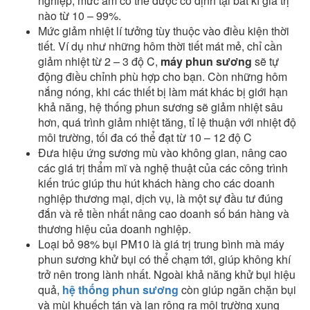
nghiệp, mức ẩm có thể được cố định tại bất kì giá trị
nào từ 10 – 99%.
Mức giảm nhiệt lí tưởng tùy thuộc vào điều kiện thời
tiết. Ví dụ như những hôm thời tiết mát mẻ, chỉ cần
giảm nhiệt từ 2 – 3 độ C,
máy phun sương
sẽ tự
động điều chỉnh phù hợp cho bạn. Còn những hôm
nắng nóng, khi các thiết bị làm mát khác bị giới hạn
khả năng, hệ thống phun sương sẽ giảm nhiệt sâu
hơn, quá trình giảm nhiệt tăng, tỉ lệ thuận với nhiệt độ
môi trường, tối đa có thể đạt từ 10 – 12 độ C
Đưa hiệu ứng sương mù vào không gian, nâng cao
các giá trị thẩm mĩ và nghệ thuật của các công trình
kiến trúc giúp thu hút khách hàng cho các doanh
nghiệp thương mại, dịch vụ, là một sự đầu tư đúng
đắn và rẻ tiền nhất nâng cao doanh số bán hàng và
thương hiệu của doanh nghiệp.
Loại bỏ 98% bụi PM10 là giá trị trung bình mà máy
phun sương khử bụi có thể chạm tới, giúp không khí
trở nên trong lành nhất. Ngoài khả năng khử bụi hiệu
quả,
hệ thống phun sương
còn giúp ngăn chặn bụi
và mùi khuếch tán và lan rộng ra môi trường xung