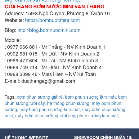
CỬA HÀNG BƠM NƯỚC MINI VẠN THẮNG
Address: 159/8 Ngô Quyền, Phường 6, Quận 10
Website:
https://bomnuocmini.com
Blog:
http://blog.bomnuocmini.com
Mobile:
: 0977 666 881 - Mr Thắng - NV Kinh Doanh 1
: 0902 681 015 - Mr Dứt - NV Kinh Doanh 2
: 0966 477 604 - Mr Tài - NV Kinh Doanh 3
: 0966 749 714 - Mr Hiếu - NV Kinh Doanh 4
: 0988 0099 46 - Miss Hiền – NV Kế Toán
E-mail: ducthangag@gmail.com
Tags:
bơm phun sương giá rẻ,
bơm phun sương làm mát,
bơm
phun sương tưới cây,
hệ thống phun sương,
máy bơm phun
sương,
máy bơm phun sương làm mát,
máy bơm phun sương
mini,
máy bơm phun sương tưới cây,
phun sương làm mát,
SHOWROOM CHÍNH QUẬN 10:
HỆ THỐNG WEBSITE