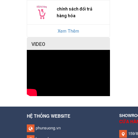
chính sách đổi trả
hàng hóa
Xem Thêm
VIDEO
SHOWROO
HỆ THỐNG WEBSITE
CỬA HÀ
phunsuong.vn
159/8