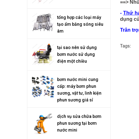
==> Nhữ
-
Thứ ha
tổng hợp các loại máy
dụng củ
tạo ẩm bằng sóng siêu
Trân tr
âm
Tags:
tại sao nên sử dụng
bơm nước sử dụng
điện một chiều
bơm nước mini cung
cấp: máy bơm phun
sương, vật tư, linh kiện
phun sương giá sỉ
dịch vụ sửa chữa bơm
phun sương tại bơm
nước mini