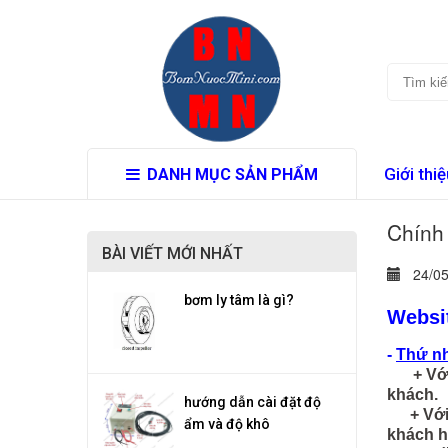
Giới thiệ
DANH MỤC SẢN PHẨM
Chính
BÀI VIẾT MỚI NHẤT
24/05
bơm ly tâm là gì?
Websi
-
Thứ nh
+ Với s
khách.
hướng dẫn cài đặt độ
+ Với s
ẩm và độ khô
khách h