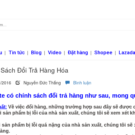
u
|
Tin tức
|
Blog
|
Video
|
Đặt hàng
|
Shopee
|
Lazad
 Sách Đổi Trả Hàng Hóa
/2016
Nguyễn Đức Thắng
Bình luận
te
có chính sách đổi trả hàng như sau, mong q
ất:
Về việc đổi hàng, những trường hợp sau đây sẽ được c
ản phẩm bị lỗi của nhà sản xuất, chúng tôi sẽ xem xét kh
ản phẩm bị lỗi quá nặng của nhà sản xuất, chúng tôi sẽ x
àng.