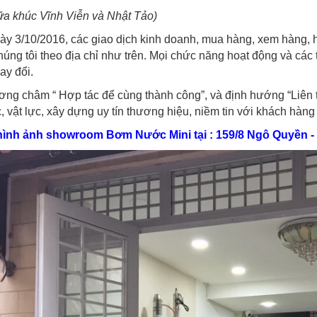
ữa khúc Vĩnh Viễn và Nhật Tảo)
ày 3/10/2016, các giao dịch kinh doanh, mua hàng, xem hàng, 
húng tôi theo địa chỉ như trên. Mọi chức năng hoạt động và cá
ay đổi.
ng châm “ Hợp tác để cùng thành công”, và định hướng “Liên t
, vật lực, xây dựng uy tín thương hiệu, niềm tin với khách hà
hình ảnh showroom Bơm Nước Mini tại : 159/8 Ngô Quyền - P