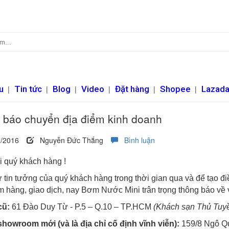
u
|
Tin tức
|
Blog
|
Video
|
Đặt hàng
|
Shopee
|
Lazad
 báo chuyển địa điểm kinh doanh
/2016
Nguyễn Đức Thắng
Bình luận
 quý khách hàng !
tin tưởng của quý khách hàng trong thời gian qua và để tạo đi
 hàng, giao dịch, nay Bơm Nước Mini trân trọng thông báo về v
cũ:
61 Đào Duy Từ - P.5 – Q.10 – TP.HCM
(Khách sạn Thủ Tuy
showroom mới (và là địa chỉ cố định vĩnh viễn):
159/8 Ngô Qu