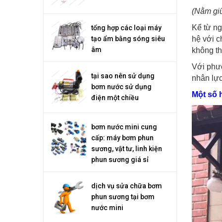
(Nằm gi
Kể từ ng
tổng hợp các loại máy
hệ với c
tạo ẩm bằng sóng siêu
âm
không th
Với phươ
tại sao nên sử dụng
nhân lực
bơm nước sử dụng
Một số 
điện một chiều
bơm nước mini cung
cấp: máy bơm phun
sương, vật tư, linh kiện
phun sương giá sỉ
dịch vụ sửa chữa bơm
phun sương tại bơm
nước mini