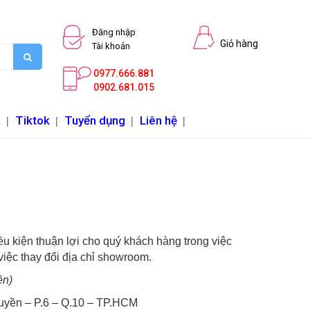
Đăng nhập
Giỏ hàng
Tài khoản
0977.666.881
0902.681.015
a
|
Tiktok
|
Tuyển dụng
|
Liên hệ
|
ều kiện thuận lợi cho quý khách hàng trong việc
iệc thay đổi địa chỉ showroom.
ền)
yền – P.6 – Q.10 – TP.HCM