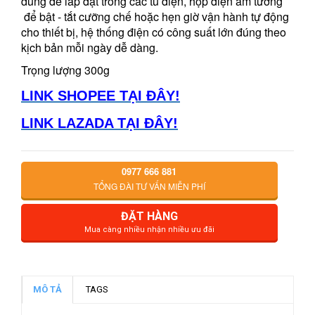
dùng để lắp đặt trong các tủ điện, hộp điện âm tường
để bật - tắt cưỡng chế hoặc hẹn giờ vận hành tự động
cho thiết bị, hệ thống điện có công suất lớn đúng theo
kịch bản mỗi ngày dễ dàng.
Trọng lượng 300g
LINK SHOPEE TẠI ĐÂY!
LINK LAZADA TẠI ĐÂY!
0977 666 881
TỔNG ĐÀI TƯ VẤN MIỄN PHÍ
ĐẶT HÀNG
Mua càng nhiều nhận nhiều ưu đãi
MÔ TẢ
TAGS