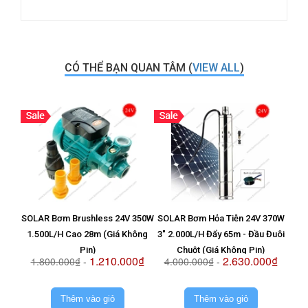
CÓ THỂ BẠN QUAN TÂM (
VIEW ALL
)
SOLAR Bơm Brushless 24V 350W
SOLAR Bơm Hỏa Tiễn 24V 370W
Vỉ T
1.500L/H Cao 28m (Giá Không
3" 2.000L/H Đẩy 65m - Đầu Đuôi
8
Pin)
Chuột (Giá Không Pin)
1.210.000₫
2.630.000₫
1.800.000₫
-
4.000.000₫
-
2.
Thêm vào giỏ
Thêm vào giỏ