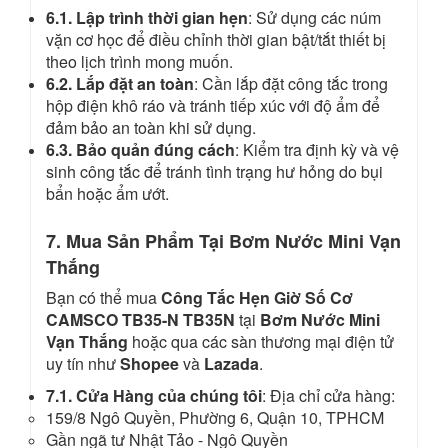
6.1. Lập trình thời gian hẹn
: Sử dụng các núm
vặn cơ học để điều chỉnh thời gian bật/tắt thiết bị
theo lịch trình mong muốn.
6.2. Lắp đặt an toàn
: Cần lắp đặt công tắc trong
hộp điện khô ráo và tránh tiếp xúc với độ ẩm để
đảm bảo an toàn khi sử dụng.
6.3. Bảo quản đúng cách
: Kiểm tra định kỳ và vệ
sinh công tắc để tránh tình trạng hư hỏng do bụi
bẩn hoặc ẩm ướt.
7. Mua Sản Phẩm Tại Bơm Nước Mini Vạn
Thắng
Bạn có thể mua
Công Tắc Hẹn Giờ Số Cơ
CAMSCO TB35-N TB35N
tại
Bơm Nước Mini
Vạn Thắng
hoặc qua các sàn thương mại điện tử
uy tín như
Shopee
và
Lazada
.
7.1. Cửa Hàng của chúng tôi
: Địa chỉ cửa hàng:
159/8 Ngô Quyền, Phường 6, Quận 10, TPHCM
Gần ngã tư Nhật Tảo - Ngô Quyền