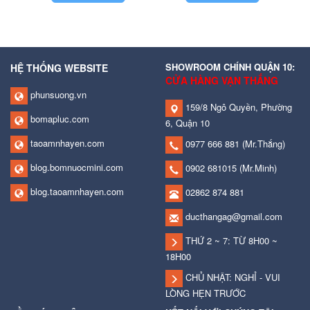
SHOWROOM CHÍNH QUẬN 10:
HỆ THỐNG WEBSITE
CỬA HÀNG VẠN THẮNG
phunsuong.vn
159/8 Ngô Quyền, Phường
bomapluc.com
6, Quận 10
taoamnhayen.com
0977 666 881
(Mr.Thắng)
blog.bomnuocmini.com
0902 681015
(Mr.Minh)
blog.taoamnhayen.com
02862 874 881
ducthangag@gmail.com
THỨ 2 ~ 7: TỪ 8H00 ~
18H00
CHỦ NHẬT: NGHỈ - VUI
LÒNG HẸN TRƯỚC