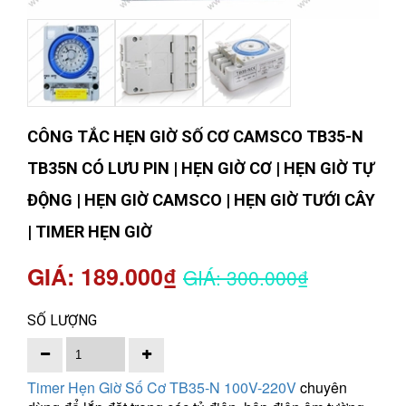
CÔNG TẮC HẸN GIỜ SỐ CƠ CAMSCO TB35-N
TB35N CÓ LƯU PIN | HẸN GIỜ CƠ | HẸN GIỜ TỰ
ĐỘNG | HẸN GIỜ CAMSCO | HẸN GIỜ TƯỚI CÂY
| TIMER HẸN GIỜ
GIÁ: 189.000₫
GIÁ: 300.000₫
SỐ LƯỢNG
Timer Hẹn Giờ Số Cơ TB35-N 100V-220V
chuyên