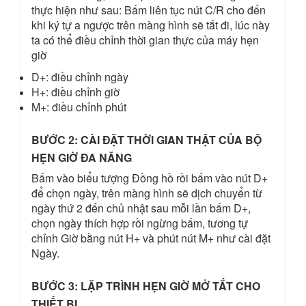
thực hiện như sau: Bấm liên tục nút C/R cho đến
khi ký tự a ngược trên màng hình sẽ tắt đi, lúc này
ta có thể điều chỉnh thời gian thực của máy hẹn
giờ
D+: điều chỉnh ngày
H+: điều chỉnh giờ
M+: điều chỉnh phút
BƯỚC 2: CÀI ĐẶT THỜI GIAN THẬT CỦA BỘ
HẸN GIỜ ĐA NĂNG
Bấm vào biểu tượng Đồng hồ rồi bấm vào nút D+
để chọn ngày, trên màng hình sẽ dịch chuyển từ
ngày thứ 2 đến chủ nhật sau mỗi lần bấm D+,
chọn ngày thích hợp rồi ngừng bấm, tương tự
chỉnh Giờ bằng nút H+ và phút nút M+ như cài đặt
Ngày.
BƯỚC 3: LẶP TRÌNH HẸN GIỜ MỞ TẮT CHO
THIẾT BỊ