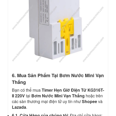
6. Mua Sản Phẩm Tại Bơm Nước Mini Vạn
Thắng
Bạn có thể mua
Timer Hẹn Giờ Điện Tử KG316T-
II 220V
tại
Bơm Nước Mini Vạn Thắng
hoặc trên
các sàn thương mại điện tử uy tín như
Shopee
và
Lazada
.
6.1. Cửa Hàng của chúng tôi
: Địa chỉ cửa hàng: