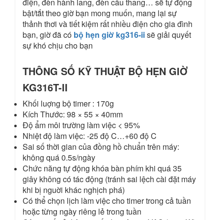
điện, đèn hành lang, đèn cầu thang… sẽ tự động
bật/tắt theo giờ bạn mong muốn, mang lại sự
thảnh thơi và tiết kiệm rất nhiều điện cho gia đình
bạn, giờ đã có
bộ hẹn giờ kg316-ii
sẽ giải quyết
sự khó chịu cho bạn
THÔNG SỐ KỸ THUẬT BỘ HẸN GIỜ
KG316T-II
Khối luợng bộ timer : 170g
Kích Thước: 98 × 55 × 40mm
Độ ẩm môi trường làm việc < 95%
Nhiệt độ làm việc: -25 độ C…+60 độ C
Sai số thời gian của đồng hồ chuẩn trên máy:
không quá 0.5s/ngày
Chức năng tự động khóa bàn phím khi quá 35
giây không có tác động (tránh sai lệch cài đặt máy
khi bị nguời khác nghịch phá)
Có thể chọn lịch làm việc cho timer trong cả tuần
hoặc từng ngày riêng lẻ trong tuần