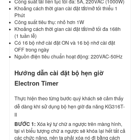
Công suất tải liên tục tối đa: 5A, 220VAC (1000W)
Khoảng cách thời gian cài đặt tắt/mở tối thiểu 1
Phút
Công suất tiêu thụ: nhỏ hơn 1W
Khoảng cách thời gian cài đặt tắt/mở tối đa 168h
(1 tuần lễ)
Có 16 bộ nhớ cài đặt ON và 16 bộ nhớ cài đặt
OFF trong ngày
Nguồn điện tiêu chuẩn hoạt động: 220VAC-50Hz
Hướng dẫn cài đặt bộ hẹn giờ
Electron Timer
Thực hiện theo từng bước quý khách sẽ cảm thấy
dễ dàng khi sử dụng bộ hẹn giờ đa năng KG316T-
II
BƯỚC 1:
Xóa ký tự chữ a ngược trên màng hình,
tại vì biểu tượng chữ a ngược sẽ khóa lại hết tất cả
các chức năng, nên ta phải xóa nó đi bằng cách