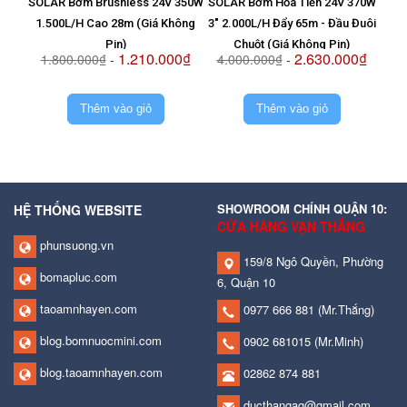
SOLAR Bơm Brushless 24V 350W
SOLAR Bơm Hỏa Tiễn 24V 370W
Vỉ T
1.500L/H Cao 28m (Giá Không
3" 2.000L/H Đẩy 65m - Đầu Đuôi
8
Pin)
Chuột (Giá Không Pin)
1.210.000₫
2.630.000₫
1.800.000₫
-
4.000.000₫
-
2.
Thêm vào giỏ
Thêm vào giỏ
SHOWROOM CHÍNH QUẬN 10:
HỆ THỐNG WEBSITE
CỬA HÀNG VẠN THẮNG
phunsuong.vn
159/8 Ngô Quyền, Phường
bomapluc.com
6, Quận 10
taoamnhayen.com
0977 666 881
(Mr.Thắng)
blog.bomnuocmini.com
0902 681015
(Mr.Minh)
blog.taoamnhayen.com
02862 874 881
ducthangag@gmail.com