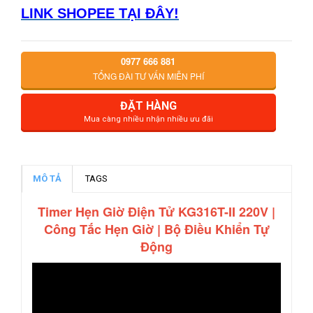
LINK SHOPEE TẠI ĐÂY!
0977 666 881
TỔNG ĐÀI TƯ VẤN MIỄN PHÍ
ĐẶT HÀNG
Mua càng nhiều nhận nhiều ưu đãi
MÔ TẢ
TAGS
Timer Hẹn Giờ Điện Tử KG316T-II 220V |
Công Tắc Hẹn Giờ | Bộ Điều Khiển Tự
Động