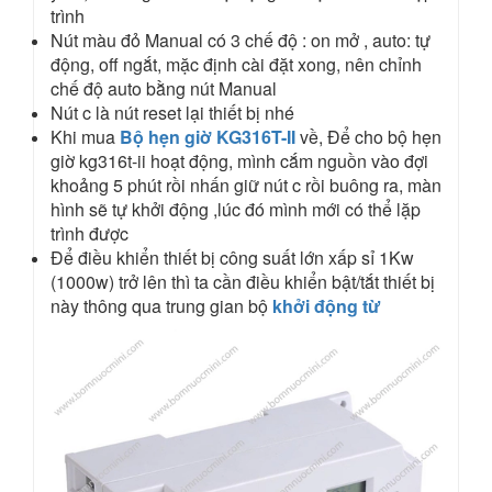
trình
Nút màu đỏ Manual có 3 chế độ : on mở , auto: tự
động, off ngắt, mặc định cài đặt xong, nên chỉnh
chế độ auto bằng nút Manual
Nút c là nút reset lại thiết bị nhé
Khi mua
Bộ hẹn giờ KG316T-II
về, Để cho bộ hẹn
giờ kg316t-ii hoạt động, mình cắm nguồn vào đợi
khoảng 5 phút rồi nhấn giữ nút c rồi buông ra, màn
hình sẽ tự khởi động ,lúc đó mình mới có thể lặp
trình được
Để điều khiển thiết bị công suất lớn xấp sỉ 1Kw
(1000w) trở lên thì ta cần điều khiển bật/tắt thiết bị
này thông qua trung gian bộ
khởi động từ