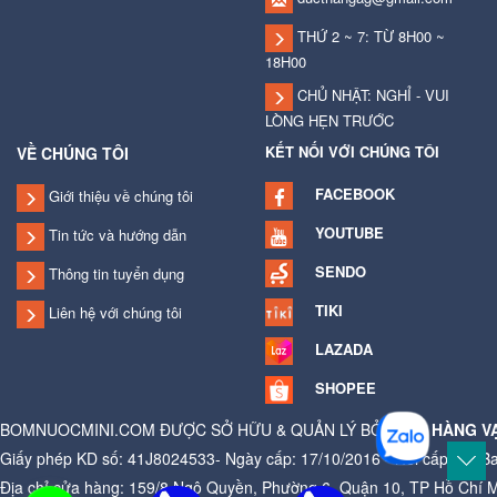
THỨ 2 ~ 7: TỪ 8H00 ~
18H00
CHỦ NHẬT: NGHỈ - VUI
LÒNG HẸN TRƯỚC
KẾT NỐI VỚI CHÚNG TÔI
VỀ CHÚNG TÔI
FACEBOOK
Giới thiệu về chúng tôi
YOUTUBE
Tin tức và hướng dẫn
SENDO
Thông tin tuyển dụng
TIKI
Liên hệ với chúng tôi
LAZADA
SHOPEE
BOMNUOCMINI.COM ĐƯỢC SỞ HỮU & QUẢN LÝ BỞI
CỬA HÀNG V
Giấy phép KD số: 41J8024533- Ngày cấp: 17/10/2016 - Nơi cấp: Ủy B
Địa chỉ cửa hàng: 159/8 Ngô Quyền, Phường 6, Quận 10, TP Hồ Chí 