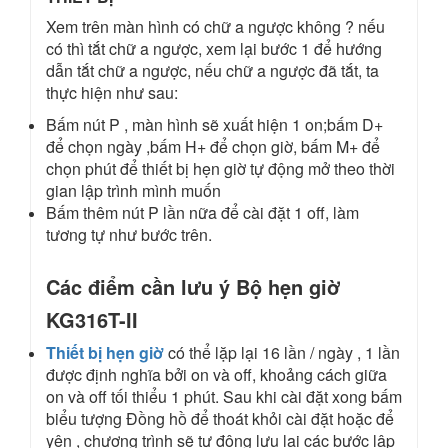
Xem trên màn hình có chữ a ngược không ? nếu
có thì tắt chữ a ngược, xem lại bước 1 để hướng
dẫn tắt chữ a ngược, nếu chữ a ngược đã tắt, ta
thực hiện như sau:
Bấm nút P , màn hình sẽ xuất hiện 1 on;bấm D+
để chọn ngày ,bấm H+ để chọn giờ, bấm M+ để
chọn phút để thiết bị hẹn giờ tự động mở theo thời
gian lập trình mình muốn
Bấm thêm nút P lần nữa để cài đặt 1 off, làm
tương tự như bước trên.
Các điểm cần lưu ý Bộ hẹn giờ
KG316T-II
Thiết bị hẹn giờ
có thể lặp lại 16 lần / ngày , 1 lần
được định nghĩa bởi on và off, khoảng cách giữa
on và off tối thiểu 1 phút. Sau khi cài đặt xong bấm
biểu tượng Đồng hồ để thoát khỏi cài đặt hoặc để
yên , chương trình sẽ tự động lưu lại các bước lập