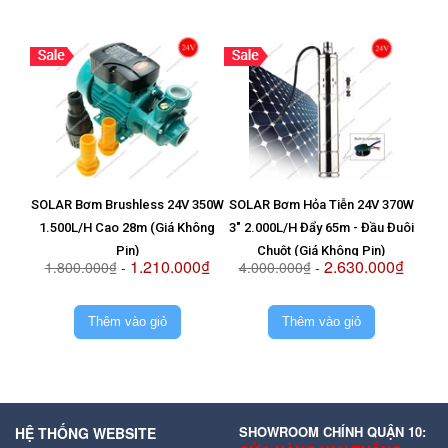
SOLAR Bơm Brushless 24V 350W
SOLAR Bơm Hỏa Tiễn 24V 370W
Vỉ T
1.500L/H Cao 28m (Giá Không
3" 2.000L/H Đẩy 65m - Đầu Đuôi
8
Pin)
Chuột (Giá Không Pin)
1.210.000₫
2.630.000₫
1.800.000₫
-
4.000.000₫
-
2.
Thêm vào giỏ
Thêm vào giỏ
SHOWROOM CHÍNH QUẬN 10:
HỆ THỐNG WEBSITE