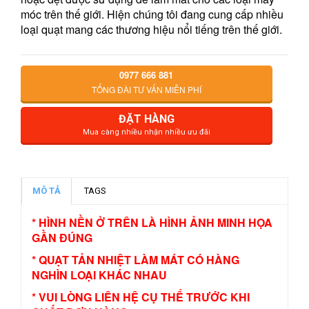
móc trên thế giới. Hiện chúng tôi đang cung cấp nhiều
loại quạt mang các thương hiệu nổi tiếng trên thế giới.
0977 666 881
TỔNG ĐÀI TƯ VẤN MIỄN PHÍ
ĐẶT HÀNG
Mua càng nhiều nhận nhiều ưu đãi
MÔ TẢ
TAGS
* HÌNH NỀN Ở TRÊN LÀ HÌNH ẢNH MINH HỌA
GẦN ĐÚNG
* QUẠT TẢN NHIỆT LÀM MÁT CÓ HÀNG
NGHÌN LOẠI KHÁC NHAU
* VUI LÒNG LIÊN HỆ CỤ THỂ TRƯỚC KHI