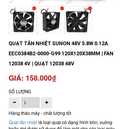
QUẠT TẢN NHIỆT SUNON 48V 5.8W 0.12A
EEC0384B2-0000-G99 120X120X38MM | FAN
12038 4V | QUẠT 12038 48V
GIÁ: 158.000₫
SỐ LƯỢNG
Hàng tháo máy - chất lượng tốt
Quạt tản nhiệt
là loại quạt có dạng hình tròn, vuông
hoặc dẹt được sử dụng để làm mát cho các loại máy