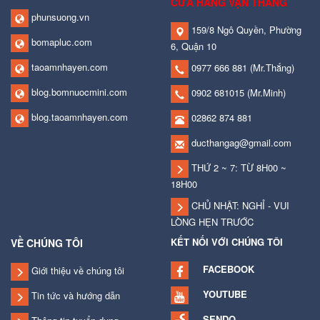
CỬA HÀNG VẠN THẮNG
phunsuong.vn
159/8 Ngô Quyền, Phường
bomapluc.com
6, Quận 10
taoamnhayen.com
0977 666 881
(Mr.Thắng)
blog.bomnuocmini.com
0902 681015
(Mr.Minh)
blog.taoamnhayen.com
02862 874 881
ducthangag@gmail.com
THỨ 2 ~ 7: TỪ 8H00 ~
18H00
CHỦ NHẬT: NGHỈ - VUI
LÒNG HẸN TRƯỚC
KẾT NỐI VỚI CHÚNG TÔI
VỀ CHÚNG TÔI
FACEBOOK
Giới thiệu về chúng tôi
YOUTUBE
Tin tức và hướng dẫn
SENDO