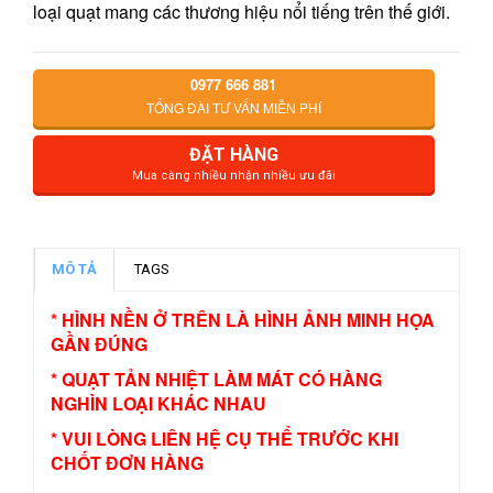
loại quạt mang các thương hiệu nổi tiếng trên thế giới.
0977 666 881
TỔNG ĐÀI TƯ VẤN MIỄN PHÍ
ĐẶT HÀNG
Mua càng nhiều nhận nhiều ưu đãi
MÔ TẢ
TAGS
* HÌNH NỀN Ở TRÊN LÀ HÌNH ẢNH MINH HỌA
GẦN ĐÚNG
* QUẠT TẢN NHIỆT LÀM MÁT CÓ HÀNG
NGHÌN LOẠI KHÁC NHAU
* VUI LÒNG LIÊN HỆ CỤ THỂ TRƯỚC KHI
CHỐT ĐƠN HÀNG