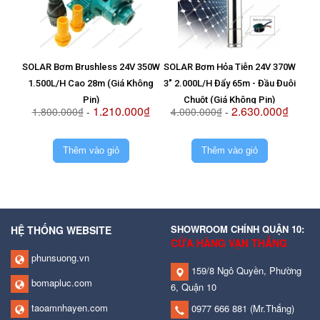
SOLAR Bơm Brushless 24V 350W
SOLAR Bơm Hỏa Tiễn 24V 370W
Vỉ T
1.500L/H Cao 28m (Giá Không
3" 2.000L/H Đẩy 65m - Đầu Đuôi
8
Pin)
Chuột (Giá Không Pin)
1.210.000₫
2.630.000₫
1.800.000₫
-
4.000.000₫
-
2.
Thêm vào giỏ
Thêm vào giỏ
SHOWROOM CHÍNH QUẬN 10:
HỆ THỐNG WEBSITE
CỬA HÀNG VẠN THẮNG
phunsuong.vn
159/8 Ngô Quyền, Phường
bomapluc.com
6, Quận 10
taoamnhayen.com
0977 666 881
(Mr.Thắng)