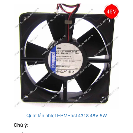
Quạt tản nhiệt EBMPast 4318 48V 5W
Chú ý
: