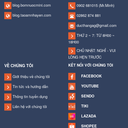
blog.bomnuocmini.com
0902 681015
(Mr.Minh)
blog.taoamnhayen.com
02862 874 881
ducthangag@gmail.com
THỨ 2 ~ 7: TỪ 8H00 ~
18H00
CHỦ NHẬT: NGHỈ - VUI
LÒNG HẸN TRƯỚC
KẾT NỐI VỚI CHÚNG TÔI
VỀ CHÚNG TÔI
FACEBOOK
Giới thiệu về chúng tôi
YOUTUBE
Tin tức và hướng dẫn
SENDO
Thông tin tuyển dụng
TIKI
Liên hệ với chúng tôi
LAZADA
SHOPEE