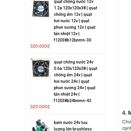
quạt chống nước 12v
1.2a 120x120x38 | quạt
chống ẩm 12v | quạt
hơi nước 12v | quạt
phun sương 12v | quạt
tản nhiệt 12v |
f12038b12bnmn-30
320.000₫
quạt chống nước 24v
0.6a 120x120x38 | quạt
chống ẩm 24v | quạt
hơi nước 24v | quạt
phun sương 24v | quạt
tản nhiệt 24v |
f12038b24bnmn-42
320.000₫
4. 
Chú
bơm nước 24v lưu
cạnh
lượng lớn brushless