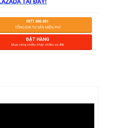
LAZADA TẠI ĐÂY!
0977 666 881
TỔNG ĐÀI TƯ VẤN MIỄN PHÍ
ĐẶT HÀNG
Mua càng nhiều nhận nhiều ưu đãi