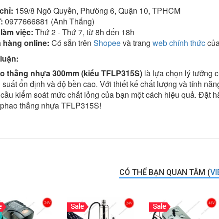
chỉ:
159/8 Ngô Quyền, Phường 6, Quận 10, TPHCM
:
0977666881 (Anh Thắng)
 làm việc:
Thứ 2 - Thứ 7, từ 8h đến 18h
 hàng online:
Có sẵn trên
Shopee
và trang
web chính thức
của
 luận:
o thẳng nhựa 300mm (kiểu TFLP315S)
là lựa chọn lý tưởng 
 suất ổn định và độ bền cao. Với thiết kế chất lượng và tính n
cầu kiểm soát mức chất lỏng của bạn một cách hiệu quả. Đặt hà
 phao thẳng nhựa TFLP315S!
CÓ THỂ BẠN QUAN TÂM (
VI