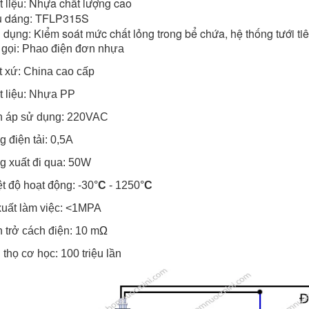
 liệu: Nhựa chất lượng cao
u dáng: TFLP315S
dụng: Kiểm soát mức chất lỏng trong bể chứa, hệ thống tưới t
 gọi: Phao điện đơn nhựa
t xứ: China cao cấp
t liệu: Nhựa PP
n áp sử dụng: 220VAC
 điện tải: 0,5A
g xuất đi qua: 50W
t độ hoạt động: -30
°
C
- 1250
°
C
xuất làm việc: <1MPA
 trở cách điện: 10 m
Ω
 thọ cơ học: 100 triệu lần