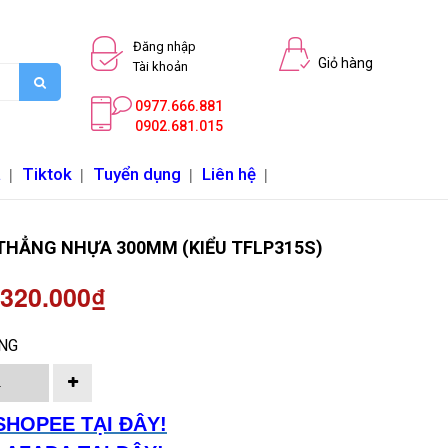
Đăng nhập
Giỏ hàng
Tài khoản
0977.666.881
0902.681.015
a
|
Tiktok
|
Tuyển dụng
|
Liên hệ
|
THẲNG NHỰA 300MM (KIỂU TFLP315S)
 320.000₫
NG
SHOPEE TẠI ĐÂY!