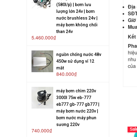
(580l/p) | bơm lưu
Địa 
lượng lớn 24v | bơm
SĐT
nước brushless 24v |
Giờ
máy bơm không chổi
Mua
than 24v
Kết
5.460.000₫
Pha
hiệu
nguồn chống nước 48v
nhu 
450w sử dụng vỉ 12
của
mắt
840.000₫
máy bơm chìm 220v
3000l 75w eb-777
eb777 gb-777 gb777 |
máy bơm nước 220v |
bơm nước máy phun
sương 220v
740.000₫