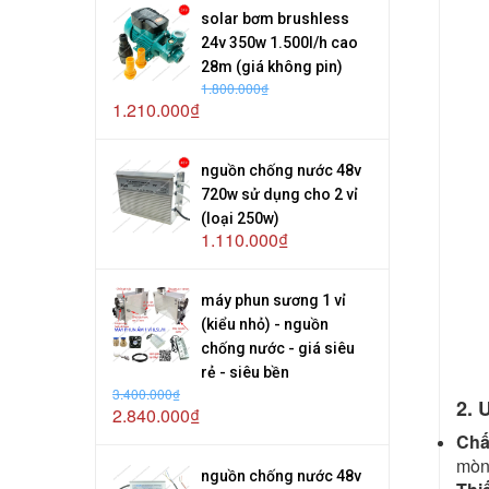
solar bơm brushless
24v 350w 1.500l/h cao
28m (giá không pin)
1.800.000₫
1.210.000₫
nguồn chống nước 48v
720w sử dụng cho 2 vỉ
(loại 250w)
1.110.000₫
máy phun sương 1 vỉ
(kiểu nhỏ) - nguồn
chống nước - giá siêu
rẻ - siêu bền
3.400.000₫
2. 
2.840.000₫
Chấ
mòn 
nguồn chống nước 48v