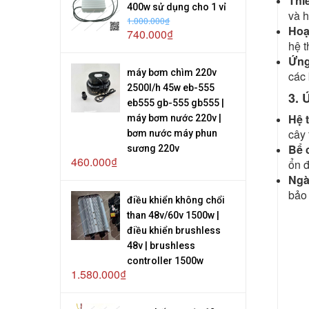
Thiế
400w sử dụng cho 1 vỉ
và h
1.000.000₫
Hoạ
740.000₫
hệ t
Ứng
máy bơm chìm 220v
các
2500l/h 45w eb-555
3. 
eb555 gb-555 gb555 |
Hệ 
máy bơm nước 220v |
cây 
bơm nước máy phun
Bể 
sương 220v
460.000₫
ổn đ
Ngà
bảo 
điều khiển không chổi
than 48v/60v 1500w |
điều khiển brushless
48v | brushless
controller 1500w
1.580.000₫