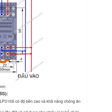
0mm
5S):
FLP315S có độ bền cao và khả năng chống ăn