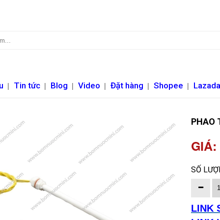
u
|
Tin tức
|
Blog
|
Video
|
Đặt hàng
|
Shopee
|
Lazad
PHAO 
GIÁ:
SỐ LƯỢ
LINK 