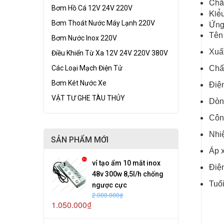
Chất
Bơm Hồ Cá 12V 24V 220V
Kiể
Ứng 
Bơm Thoát Nước Máy Lạnh 220V
Tên
Bơm Nước Inox 220V
Xuấ
Điều Khiển Từ Xa 12V 24V 220V 380V
Các Loại Mạch Điện Tử
Chấ
Bơm Két Nước Xe
Điệ
VẬT TƯ GHE TÀU THỦY
Dòng
Côn
Nhiệ
SẢN PHẨM MỚI
Áp 
vỉ tạo ẩm 10 mắt inox
Điện
48v 300w 8,5l/h chống
Tuổi
ngược cực
2.000.000₫
1.050.000₫