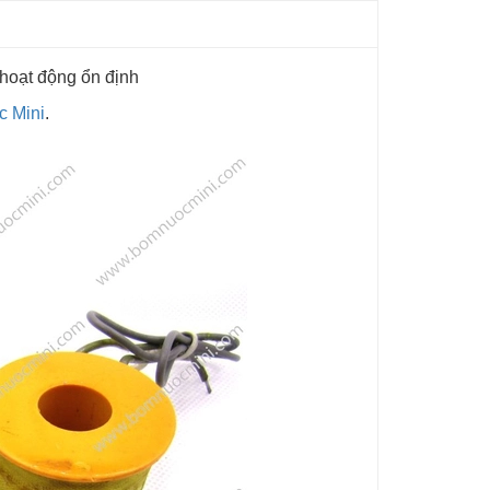
hoạt động ổn định
 Mini
.