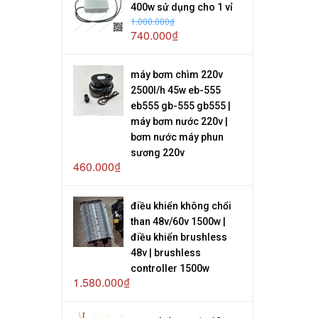
400w sử dụng cho 1 vỉ
1.000.000₫
740.000₫
máy bơm chìm 220v
2500l/h 45w eb-555
eb555 gb-555 gb555 |
máy bơm nước 220v |
bơm nước máy phun
sương 220v
460.000₫
điều khiển không chổi
than 48v/60v 1500w |
điều khiển brushless
48v | brushless
controller 1500w
1.580.000₫