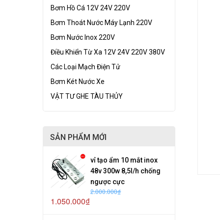
Bơm Hồ Cá 12V 24V 220V
Bơm Thoát Nước Máy Lạnh 220V
Bơm Nước Inox 220V
Điều Khiển Từ Xa 12V 24V 220V 380V
Các Loại Mạch Điện Tử
Bơm Két Nước Xe
VẬT TƯ GHE TÀU THỦY
SẢN PHẨM MỚI
vỉ tạo ẩm 10 mắt inox
48v 300w 8,5l/h chống
ngược cực
2.000.000₫
1.050.000₫