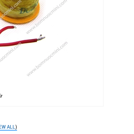
ừ
EW ALL
)