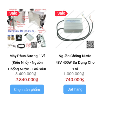
Máy Phun Sương 1 Vỉ
Nguồn Chống Nước
Vỉ 6 Mắt + N
(Kiểu Nhỏ) - Nguồn
48V 400W Sử Dụng Cho
Ong 48V + Pha
Chống Nước - Giá Siêu
1 Vỉ
1.580.0
3.400.000₫
-
1.000.000₫
-
Rẻ - Siêu Bền
2.840.000₫
740.000₫
Chọn sản phẩm
Đặt hàng
Đặt hà