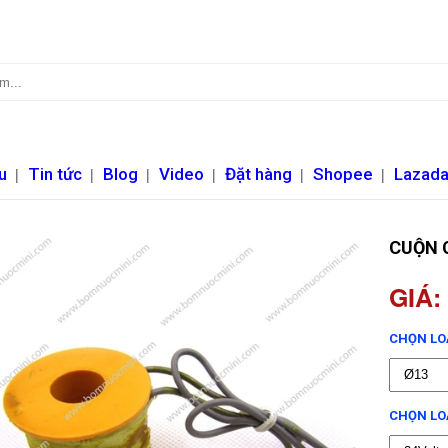
u
|
Tin tức
|
Blog
|
Video
|
Đặt hàng
|
Shopee
|
Lazad
CUỘN C
GIÁ:
CHỌN LO
CHỌN LOẠ