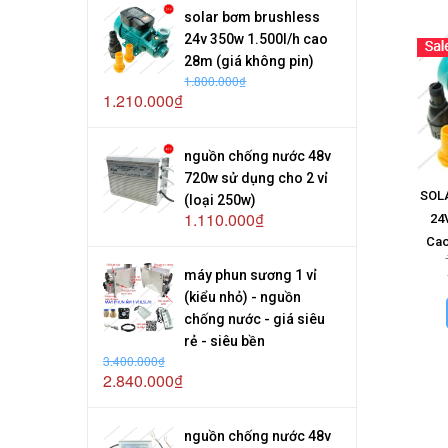
solar bơm brushless
24v 350w 1.500l/h cao
28m (giá không pin)
1.800.000₫
1.210.000₫
nguồn chống nước 48v
720w sử dụng cho 2 vỉ
SOLA
(loại 250w)
1.110.000₫
24
Cao
máy phun sương 1 vỉ
(kiểu nhỏ) - nguồn
chống nước - giá siêu
rẻ - siêu bền
3.400.000₫
2.840.000₫
nguồn chống nước 48v