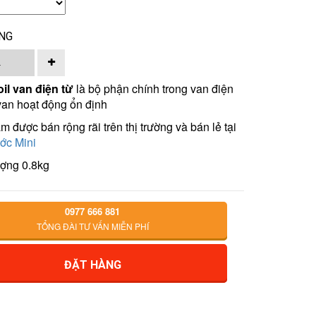
NG
il van điện từ
là bộ phận chính trong van điện
van hoạt động ổn định
 được bán rộng rãi trên thị trường và bán lẻ tại
ớc Mini
ượng 0.8kg
0977 666 881
TỔNG ĐÀI TƯ VẤN MIỄN PHÍ
ĐẶT HÀNG