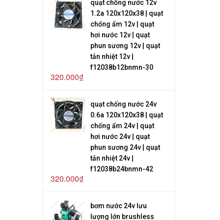
quạt chống nước 12v
1.2a 120x120x38 | quạt
chống ẩm 12v | quạt
hơi nước 12v | quạt
phun sương 12v | quạt
tản nhiệt 12v |
f12038b12bnmn-30
320.000₫
quạt chống nước 24v
0.6a 120x120x38 | quạt
chống ẩm 24v | quạt
hơi nước 24v | quạt
phun sương 24v | quạt
tản nhiệt 24v |
f12038b24bnmn-42
320.000₫
bơm nước 24v lưu
lượng lớn brushless