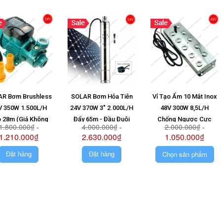
R Bơm Brushless
SOLAR Bơm Hỏa Tiễn
Vỉ Tạo Ẩm 10 Mắt Inox
V 350W 1.500L/H
24V 370W 3" 2.000L/H
48V 300W 8,5L/H
 28m (Giá Không
Đẩy 65m - Đầu Đuôi
Chống Ngược Cực
1.800.000₫
-
4.000.000₫
-
2.000.000₫
-
Pin)
Chuột (Giá Không Pin)
1.210.000₫
2.630.000₫
1.050.000₫
Chọn sản phẩm
Đặt hàng
Đặt hàng