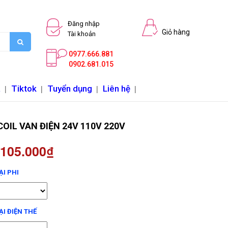
Đăng nhập
Giỏ hàng
Tài khoản
0977.666.881
0902.681.015
a
|
Tiktok
|
Tuyển dụng
|
Liên hệ
|
OIL VAN ĐIỆN 24V 110V 220V
 105.000₫
ẠI PHI
I ĐIỆN THẾ