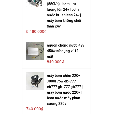
(580l/p) | bơm lưu
lượng lớn 24v | bơm
nước brushless 24v |
máy bơm không chổi
than 24v
5.460.000₫
nguồn chống nước 48v
450w sử dụng vỉ 12
mắt
840.000₫
máy bơm chìm 220v
3000l 75w eb-777
eb777 gb-777 gb777 |
máy bơm nước 220v |
bơm nước máy phun
sương 220v
740.000₫