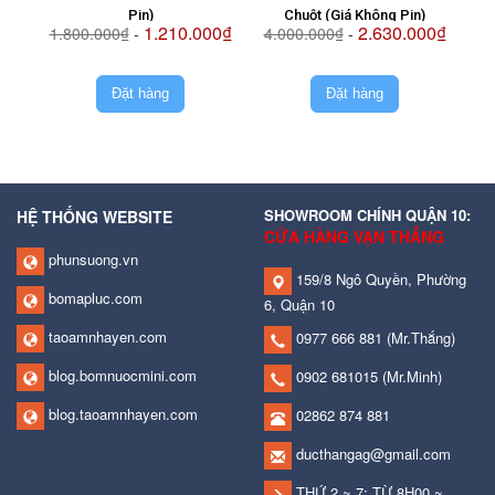
Pin)
Chuột (Giá Không Pin)
1.210.000₫
2.630.000₫
1.800.000₫
-
4.000.000₫
-
2.
Đặt hàng
Đặt hàng
SHOWROOM CHÍNH QUẬN 10:
HỆ THỐNG WEBSITE
CỬA HÀNG VẠN THẮNG
phunsuong.vn
159/8 Ngô Quyền, Phường
bomapluc.com
6, Quận 10
taoamnhayen.com
0977 666 881
(Mr.Thắng)
blog.bomnuocmini.com
0902 681015
(Mr.Minh)
blog.taoamnhayen.com
02862 874 881
ducthangag@gmail.com
THỨ 2 ~ 7: TỪ 8H00 ~