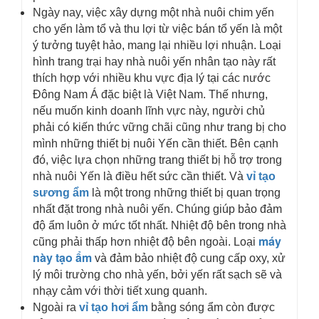
Ngày nay, việc xây dựng một nhà nuôi chim yến
cho yến làm tổ và thu lợi từ việc bán tổ yến là một
ý tưởng tuyệt hảo, mang lại nhiều lợi nhuận. Loại
hình trang trại hay nhà nuôi yến nhân tạo này rất
thích hợp với nhiều khu vực địa lý tại các nước
Đông Nam Á đặc biệt là Việt Nam. Thế nhưng,
nếu muốn kinh doanh lĩnh vực này, người chủ
phải có kiến thức vững chãi cũng như trang bị cho
mình những thiết bị nuôi Yến cần thiết. Bên cạnh
đó, việc lựa chọn những trang thiết bị hỗ trợ trong
nhà nuôi Yến là điều hết sức cần thiết. Và
vỉ tạo
sương ẩm
là một trong những thiết bị quan trọng
nhất đặt trong nhà nuôi yến. Chúng giúp bảo đảm
độ ẩm luôn ở mức tốt nhất. Nhiệt độ bên trong nhà
máy
cũng phải thấp hơn nhiệt độ bên ngoài. Loại
này tạo ẩm
và đảm bảo nhiệt độ cung cấp oxy, xử
lý môi trường cho nhà yến, bởi yến rất sạch sẽ và
nhạy cảm với thời tiết xung quanh.
Ngoài ra
vỉ tạo hơi ẩm
bằng sóng ẩm còn được