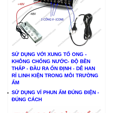
SỬ DỤNG VỚI XUNG TỔ ONG -
KHÔNG CHỐNG NƯỚC- ĐỘ BỀN
THẤP - ĐẦU RA ỔN ĐỊNH - DỄ HAN
RỈ LINH KIỆN TRONG MÔI TRƯỜNG
ẨM
SỬ DỤNG VỈ PHUN ẨM ĐÚNG ĐIỆN -
ĐÚNG CÁCH