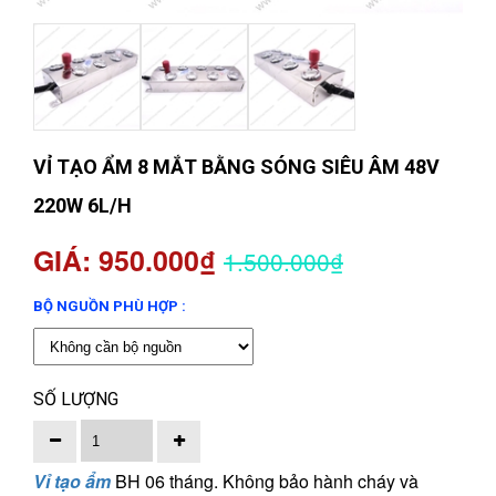
VỈ TẠO ẨM 8 MẮT BẰNG SÓNG SIÊU ÂM 48V
220W 6L/H
GIÁ: 950.000₫
1.500.000₫
BỘ NGUỒN PHÙ HỢP :
SỐ LƯỢNG
Vỉ tạo ẩm
BH 06 tháng. Không bảo hành cháy và