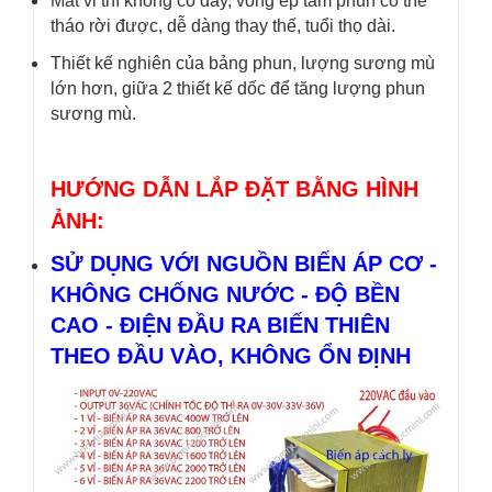
Mắt vỉ thì không có dây, vòng ép tấm phun có thể
tháo rời được, dễ dàng thay thế, tuổi thọ dài.
Thiết kế nghiên của bảng phun, lượng sương mù
lớn hơn, giữa 2 thiết kế dốc để tăng lượng phun
sương mù.
HƯỚNG DẪN LẮP ĐẶT BẰNG HÌNH
ẢNH:
SỬ DỤNG VỚI NGUỒN BIẾN ÁP CƠ -
KHÔNG CHỐNG NƯỚC - ĐỘ BỀN
CAO - ĐIỆN ĐẦU RA BIẾN THIÊN
THEO ĐẦU VÀO, KHÔNG ỔN ĐỊNH