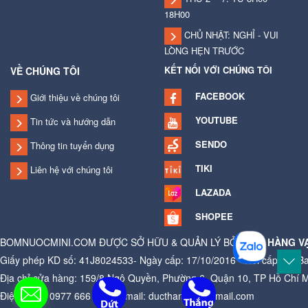
18H00
CHỦ NHẬT: NGHỈ - VUI
LÒNG HẸN TRƯỚC
KẾT NỐI VỚI CHÚNG TÔI
VỀ CHÚNG TÔI
FACEBOOK
Giới thiệu về chúng tôi
YOUTUBE
Tin tức và hướng dẫn
SENDO
Thông tin tuyển dụng
TIKI
Liên hệ với chúng tôi
LAZADA
SHOPEE
BOMNUOCMINI.COM ĐƯỢC SỞ HỮU & QUẢN LÝ BỞI
CỬA HÀNG V
Giấy phép KD số: 41J8024533- Ngày cấp: 17/10/2016 - Nơi cấp: Ủy B
Địa chỉ cửa hàng: 159/8 Ngô Quyền, Phường 6, Quận 10, TP Hồ Chí 
Điện thoại: 0977 666 881 - Email: ducthangag@gmail.com