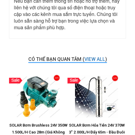
Nếu bạn cần thêm thông tin hoặc hỗ trợ thêm, hãy
liên hệ với chúng tôi qua số điện thoại hoặc truy
cập vào các kênh mua sắm trực tuyến. Chúng tôi
luôn sẵn sàng hỗ trợ bạn trong việc lựa chọn và
mua sản phẩm phù hợp.
CÓ THỂ BẠN QUAN TÂM (
VIEW ALL
)
SOLAR Bơm Brushless 24V 350W
SOLAR Bơm Hỏa Tiễn 24V 370W
Vỉ T
1.500L/H Cao 28m (Giá Không
3" 2.000L/H Đẩy 65m - Đầu Đuôi
8