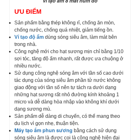
vỉ tạo ẩm 8 mắt núm đỏ
ƯU ĐIỂM
Sản phẩm bằng thép không rỉ, chống ăn mòn,
chống nước, chống quá nhiệt, giảm tiếng ồn.​
Vỉ tạo độ ẩm
dùng sóng siêu âm, làm mát bên
trong nhà.
Công nghệ mới cho hạt sương mịn chỉ bằng 1/10
sợi tóc, tăng độ ẩm nhanh, rất được ưa chuộng ở
nhiều nước.
Sử dụng công nghệ sóng âm với tần số cao dưới
tác dụng của sóng siêu âm phần tử nước không
giao động với tần số nên tự tách ra dưới dạng
những hạt sương rất nhỏ đường kính khoảng 1
micro và dễ dàng hòa nhập vào không khí dưới
dạng sương mù.
Sản phẩm dễ dàng di chuyển, có thể mang theo
du lịch vì gọn nhẹ, thuận tiện.
Máy tạo ẩm phun sương
bằng cách sử dụng
sóng siêu âm là được coi là công nghệ hiện đại