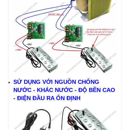
SỬ DỤNG VỚI NGUỒN CHỐNG
NƯỚC - KHÁC NƯỚC - ĐỘ BỀN CAO
- ĐIỆN ĐẦU RA ỔN ĐỊNH