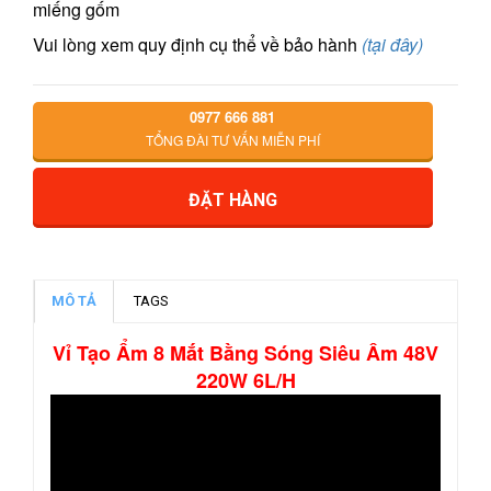
miếng gốm
Vui lòng xem quy định cụ thể về bảo hành
(tại đây)
0977 666 881
TỔNG ĐÀI TƯ VẤN MIỄN PHÍ
ĐẶT HÀNG
MÔ TẢ
TAGS
Vỉ Tạo Ẩm 8 Mắt Bằng Sóng Siêu Âm 48V
220W 6L/H