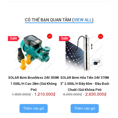
CÓ THỂ BẠN QUAN TÂM (
VIEW ALL
)
SOLAR Bơm Brushless 24V 350W
SOLAR Bơm Hỏa Tiễn 24V 370W
Vỉ T
1.500L/H Cao 28m (Giá Không
3" 2.000L/H Đẩy 65m - Đầu Đuôi
8
Pin)
Chuột (Giá Không Pin)
1.210.000₫
2.630.000₫
1.800.000₫
-
4.000.000₫
-
2.
Thêm vào giỏ
Thêm vào giỏ