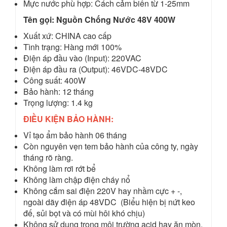
Mực nước phù hợp: Cách cảm biến từ 1-25mm
Tên gọi: Nguồn Chống Nước 48V 400W
Xuất xứ: CHINA cao cấp
Tình trạng: Hàng mới 100%
Điện áp đầu vào (Input): 220VAC
Điện áp đầu ra (Output): 46VDC-48VDC
Công suất: 400W
Bảo hành: 12 tháng
Trọng lượng: 1.4 kg
ĐIỀU KIỆN BẢO HÀNH:
Vỉ tạo ẩm bảo hành 06 tháng
Còn nguyên vẹn tem bảo hành của công ty, ngày
tháng rõ ràng.
Không làm rơi rớt bể
Không làm chập điện cháy nổ
Không cắm sai điện 220V hay nhầm cực + -,
ngoài dãy điện áp 48VDC (Biểu hiện bị nứt keo
đế, sủi bọt và có mùi hôi khó chịu)
Không sử dụng trong môi trường acid hay ăn mòn,