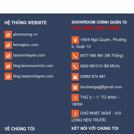
SHOWROOM CHÍNH QUẬN 10:
HỆ THỐNG WEBSITE
CỬA HÀNG VẠN THẮNG
phunsuong.vn
159/8 Ngô Quyền, Phường
bomapluc.com
6, Quận 10
taoamnhayen.com
0977 666 881
(Mr.Thắng)
blog.bomnuocmini.com
0902 681015
(Mr.Minh)
blog.taoamnhayen.com
02862 874 881
ducthangag@gmail.com
THỨ 2 ~ 7: TỪ 8H00 ~
18H00
CHỦ NHẬT: NGHỈ - VUI
LÒNG HẸN TRƯỚC
KẾT NỐI VỚI CHÚNG TÔI
VỀ CHÚNG TÔI