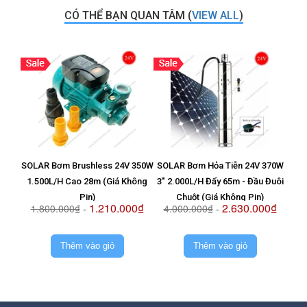
CÓ THỂ BẠN QUAN TÂM (
VIEW ALL
)
SOLAR Bơm Brushless 24V 350W
SOLAR Bơm Hỏa Tiễn 24V 370W
Vỉ T
1.500L/H Cao 28m (Giá Không
3" 2.000L/H Đẩy 65m - Đầu Đuôi
8
Pin)
Chuột (Giá Không Pin)
1.210.000₫
2.630.000₫
1.800.000₫
-
4.000.000₫
-
2.
Thêm vào giỏ
Thêm vào giỏ