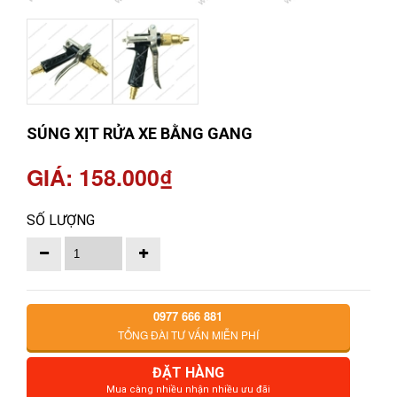
SÚNG XỊT RỬA XE BẰNG GANG
GIÁ: 158.000₫
SỐ LƯỢNG
0977 666 881
TỔNG ĐÀI TƯ VẤN MIỄN PHÍ
ĐẶT HÀNG
Mua càng nhiều nhận nhiều ưu đãi