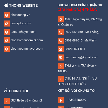
SHOWROOM CHÍNH QUẬN 10:
HỆ THỐNG WEBSITE
CỬA HÀNG VẠN THẮNG
phunsuong.vn
159/8 Ngô Quyền, Phường
bomapluc.com
6, Quận 10
taoamnhayen.com
0977 666 881
(Mr.Thắng)
blog.bomnuocmini.com
0902 681015
(Mr.Minh)
blog.taoamnhayen.com
02862 874 881
ducthangag@gmail.com
THỨ 2 ~ 7: TỪ 8H00 ~
18H00
CHỦ NHẬT: NGHỈ - VUI
LÒNG HẸN TRƯỚC
KẾT NỐI VỚI CHÚNG TÔI
VỀ CHÚNG TÔI
FACEBOOK
Giới thiệu về chúng tôi