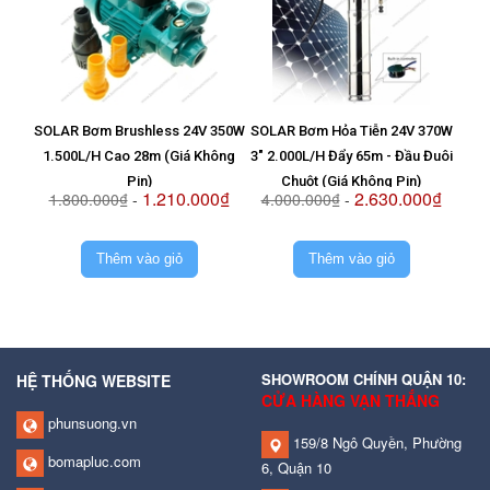
SOLAR Bơm Brushless 24V 350W
SOLAR Bơm Hỏa Tiễn 24V 370W
Vỉ T
1.500L/H Cao 28m (Giá Không
3" 2.000L/H Đẩy 65m - Đầu Đuôi
8
Pin)
Chuột (Giá Không Pin)
1.210.000₫
2.630.000₫
1.800.000₫
-
4.000.000₫
-
2.
Thêm vào giỏ
Thêm vào giỏ
SHOWROOM CHÍNH QUẬN 10:
HỆ THỐNG WEBSITE
CỬA HÀNG VẠN THẮNG
phunsuong.vn
159/8 Ngô Quyền, Phường
bomapluc.com
6, Quận 10