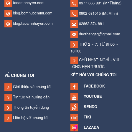
taoamnhayen.com
0977 666 881
(Mr.Thắng)
blog.bomnuocmini.com
0902 681015
(Mr.Minh)
blog.taoamnhayen.com
02862 874 881
ducthangag@gmail.com
THỨ 2 ~ 7: TỪ 8H00 ~
18H00
CHỦ NHẬT: NGHỈ - VUI
LÒNG HẸN TRƯỚC
KẾT NỐI VỚI CHÚNG TÔI
VỀ CHÚNG TÔI
FACEBOOK
Giới thiệu về chúng tôi
YOUTUBE
Tin tức và hướng dẫn
SENDO
Thông tin tuyển dụng
TIKI
Liên hệ với chúng tôi
LAZADA