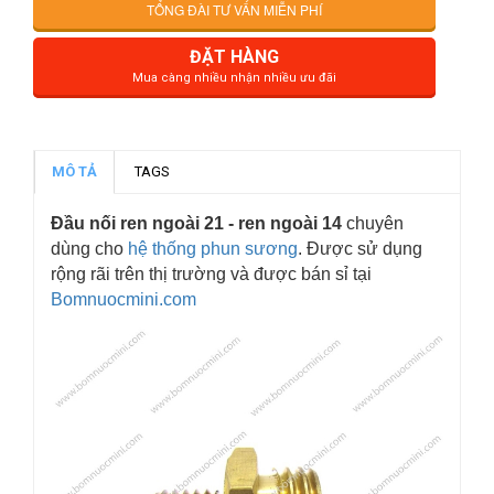
TỔNG ĐÀI TƯ VẤN MIỄN PHÍ
ĐẶT HÀNG
Mua càng nhiều nhận nhiều ưu đãi
MÔ TẢ
TAGS
Đầu nối ren ngoài 21 - ren ngoài 14
chuyên
dùng cho
hệ thống phun sương
. Được sử dụng
rộng rãi trên thị trường và được bán sỉ tại
Bomnuocmini.com