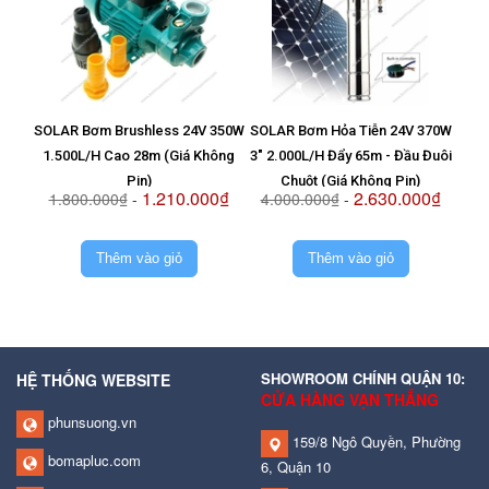
SOLAR Bơm Brushless 24V 350W
SOLAR Bơm Hỏa Tiễn 24V 370W
Vỉ T
1.500L/H Cao 28m (Giá Không
3" 2.000L/H Đẩy 65m - Đầu Đuôi
8
Pin)
Chuột (Giá Không Pin)
1.210.000₫
2.630.000₫
1.800.000₫
-
4.000.000₫
-
2.
Thêm vào giỏ
Thêm vào giỏ
SHOWROOM CHÍNH QUẬN 10:
HỆ THỐNG WEBSITE
CỬA HÀNG VẠN THẮNG
phunsuong.vn
159/8 Ngô Quyền, Phường
bomapluc.com
6, Quận 10