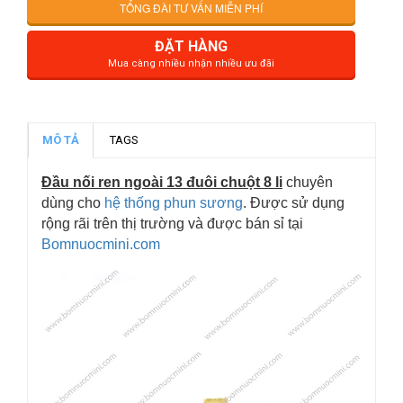
TỔNG ĐÀI TƯ VẤN MIỄN PHÍ
ĐẶT HÀNG
Mua càng nhiều nhận nhiều ưu đãi
MÔ TẢ
TAGS
Đầu nối ren ngoài 13 đuôi chuột 8 li
chuyên
dùng cho
hệ thống phun sương
. Được sử dụng
rộng rãi trên thị trường và được bán sỉ tại
Bomnuocmini.com