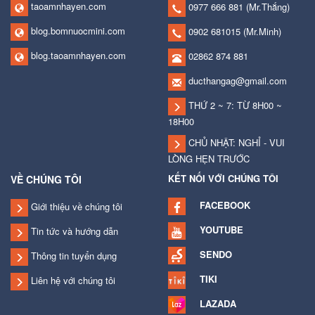
taoamnhayen.com
0977 666 881
(Mr.Thắng)
blog.bomnuocmini.com
0902 681015
(Mr.Minh)
blog.taoamnhayen.com
02862 874 881
ducthangag@gmail.com
THỨ 2 ~ 7: TỪ 8H00 ~
18H00
CHỦ NHẬT: NGHỈ - VUI
LÒNG HẸN TRƯỚC
KẾT NỐI VỚI CHÚNG TÔI
VỀ CHÚNG TÔI
FACEBOOK
Giới thiệu về chúng tôi
YOUTUBE
Tin tức và hướng dẫn
SENDO
Thông tin tuyển dụng
TIKI
Liên hệ với chúng tôi
LAZADA