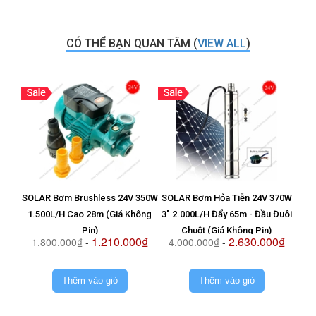
CÓ THỂ BẠN QUAN TÂM (
VIEW ALL
)
SOLAR Bơm Brushless 24V 350W
SOLAR Bơm Hỏa Tiễn 24V 370W
Vỉ T
1.500L/H Cao 28m (Giá Không
3" 2.000L/H Đẩy 65m - Đầu Đuôi
8
Pin)
Chuột (Giá Không Pin)
1.210.000₫
2.630.000₫
1.800.000₫
-
4.000.000₫
-
2.
Thêm vào giỏ
Thêm vào giỏ