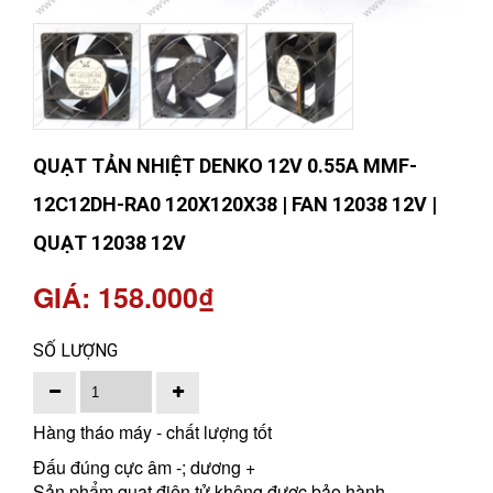
QUẠT TẢN NHIỆT DENKO 12V 0.55A MMF-
12C12DH-RA0 120X120X38 | FAN 12038 12V |
QUẠT 12038 12V
GIÁ: 158.000₫
SỐ LƯỢNG
Hàng tháo máy - chất lượng tốt
Đấu đúng cực âm -; dương +
Sản phẩm quạt điện tử không được bảo hành