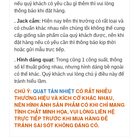
nếu quý khách có yêu cầu gì thêm thì vui lòng
thông báo khi đặt hàng.
. Jack cắm:
Hiện nay trên thị trường có rất loại và
có chuẩn khác nhau nên chúng tôi không thể cung
cấp giống sản phẩm của quý khách được, nên khi
đặt hàng nếu có yêu cần thì thông báo kịp thời
hoặc gửi mẫu trực tiếp.
. Hình dáng quạt:
Trong cũng 1 công suất, thông
số kĩ thuật giống nhau, nhưng hình dáng bề ngoài
có thể khác. Quý khách vui lòng chú ý điều này để
tránh hiểu lầm.
CHÚ Ý:
QUẠT TẢN NHIỆT
CÓ RẤT NHIỀU
THƯƠNG HIỆU VÀ KÍCH CỠ KHÁC NHAU,
NÊN HÌNH ẢNH SẢN PHẨM CÓ KHI CHỈ MANG
TÍNH CHẤT MINH HỌA, VUI LÒNG LIÊN HỆ
TRỰC TIẾP TRƯỚC KHI MUA HÀNG ĐỂ
TRÁNH SAI SÓT KHÔNG ĐÁNG CÓ.