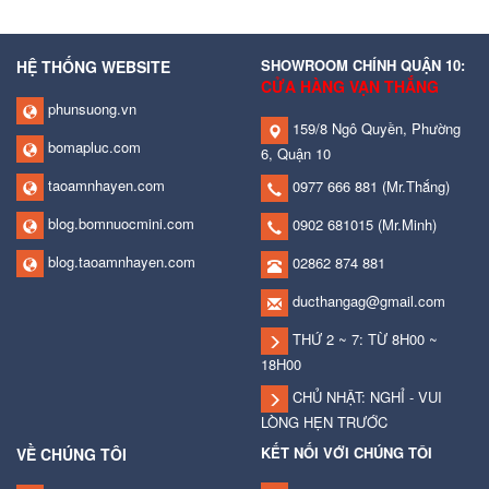
SHOWROOM CHÍNH QUẬN 10:
HỆ THỐNG WEBSITE
CỬA HÀNG VẠN THẮNG
phunsuong.vn
159/8 Ngô Quyền, Phường
bomapluc.com
6, Quận 10
taoamnhayen.com
0977 666 881
(Mr.Thắng)
blog.bomnuocmini.com
0902 681015
(Mr.Minh)
blog.taoamnhayen.com
02862 874 881
ducthangag@gmail.com
THỨ 2 ~ 7: TỪ 8H00 ~
18H00
CHỦ NHẬT: NGHỈ - VUI
LÒNG HẸN TRƯỚC
KẾT NỐI VỚI CHÚNG TÔI
VỀ CHÚNG TÔI