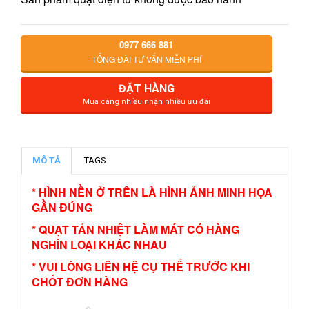
0977 666 881
TỔNG ĐÀI TƯ VẤN MIỄN PHÍ
ĐẶT HÀNG
Mua càng nhiều nhận nhiều ưu đãi
MÔ TẢ
TAGS
* HÌNH NỀN Ở TRÊN LÀ HÌNH ẢNH MINH HỌA
GẦN ĐÚNG
* QUẠT TẢN NHIỆT LÀM MÁT CÓ HÀNG
NGHÌN LOẠI KHÁC NHAU
* VUI LÒNG LIÊN HỆ CỤ THỂ TRƯỚC KHI
CHỐT ĐƠN HÀNG