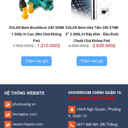
SOLAR Bơm Brushless 24V 350W
SOLAR Bơm Hỏa Tiễn 24V 370W
Vỉ T
1.500L/H Cao 28m (Giá Không
3" 2.000L/H Đẩy 65m - Đầu Đuôi
8
Pin)
Chuột (Giá Không Pin)
1.210.000₫
2.630.000₫
1.800.000₫
-
4.000.000₫
-
2.
Thêm vào giỏ
Thêm vào giỏ
SHOWROOM CHÍNH QUẬN 10:
HỆ THỐNG WEBSITE
CỬA HÀNG VẠN THẮNG
phunsuong.vn
159/8 Ngô Quyền, Phường
bomapluc.com
6, Quận 10
taoamnhayen.com
0977 666 881
(Mr.Thắng)