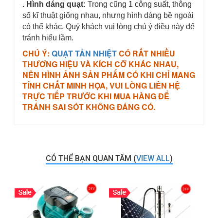
. Hình dáng quạt:
Trong cũng 1 công suất, thông
số kĩ thuật giống nhau, nhưng hình dáng bề ngoài
có thể khác. Quý khách vui lòng chú ý điều này để
tránh hiểu lầm.
CHÚ Ý:
QUẠT TẢN NHIỆT
CÓ RẤT NHIỀU
THƯƠNG HIỆU VÀ KÍCH CỠ KHÁC NHAU,
NÊN HÌNH ẢNH SẢN PHẨM CÓ KHI CHỈ MANG
TÍNH CHẤT MINH HỌA, VUI LÒNG LIÊN HỆ
TRỰC TIẾP TRƯỚC KHI MUA HÀNG ĐỂ
TRÁNH SAI SÓT KHÔNG ĐÁNG CÓ.
CÓ THỂ BẠN QUAN TÂM (
VIEW ALL
)