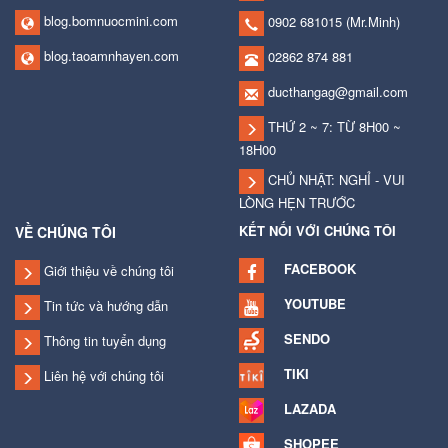
blog.bomnuocmini.com
0902 681015
(Mr.Minh)
blog.taoamnhayen.com
02862 874 881
ducthangag@gmail.com
THỨ 2 ~ 7: TỪ 8H00 ~
18H00
CHỦ NHẬT: NGHỈ - VUI
LÒNG HẸN TRƯỚC
KẾT NỐI VỚI CHÚNG TÔI
VỀ CHÚNG TÔI
FACEBOOK
Giới thiệu về chúng tôi
YOUTUBE
Tin tức và hướng dẫn
SENDO
Thông tin tuyển dụng
TIKI
Liên hệ với chúng tôi
LAZADA
SHOPEE