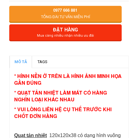
0977 666 881
TỔNG ĐÀI TƯ VẤN MIỄN PHÍ
ĐẶT HÀNG
Mua càng nhiều nhận nhiều ưu đãi
MÔ TẢ
TAGS
* HÌNH NỀN Ở TRÊN LÀ HÌNH ẢNH MINH HỌA
GẦN ĐÚNG
* QUẠT TẢN NHIỆT LÀM MÁT CÓ HÀNG
NGHÌN LOẠI KHÁC NHAU
* VUI LÒNG LIÊN HỆ CỤ THỂ TRƯỚC KHI
CHỐT ĐƠN HÀNG
Quạt tản nhiệt
120x120x38 có dạng hình vuông