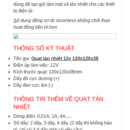
dùng để tạo gió làm mát và tản nhiệt cho các thiết
bị điện tử
S
ử dụng động cơ dc brushless không chổi than
hoạt động bền bì hơn
THÔNG SỐ KỸ THUẬT
Tên gọi:
Quạt tản nhiệt 12v 120x120x38
Điện áp làm việc: 12V
Kích thước quạt: 120x120x38mm
Dây đỏ cực dương (+)
Dây đen cực âm (-)
THÔNG TIN THÊM VỀ QUẠT TẢN
NHIỆT
Dòng điện: 0,01A, 1A, 4A.....
Số dây: 2 dây, 3 dây, 4 dây. (2 dây thì không báo
gì, chỉ có 3-4 dây mới có yêu cầu).