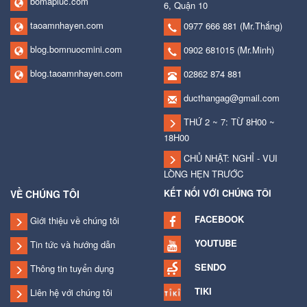
bomapluc.com
6, Quận 10
taoamnhayen.com
0977 666 881
(Mr.Thắng)
blog.bomnuocmini.com
0902 681015
(Mr.Minh)
blog.taoamnhayen.com
02862 874 881
ducthangag@gmail.com
THỨ 2 ~ 7: TỪ 8H00 ~
18H00
CHỦ NHẬT: NGHỈ - VUI
LÒNG HẸN TRƯỚC
KẾT NỐI VỚI CHÚNG TÔI
VỀ CHÚNG TÔI
FACEBOOK
Giới thiệu về chúng tôi
YOUTUBE
Tin tức và hướng dẫn
SENDO
Thông tin tuyển dụng
TIKI
Liên hệ với chúng tôi