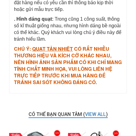
đặt hàng nếu có yêu cần thì thông báo kịp thời
hoặc gửi mẫu trực tiếp.
. Hình dáng quạt:
Trong cũng 1 công suất, thông
số kĩ thuật giống nhau, nhưng hình dáng bề ngoài
có thể khác. Quý khách vui lòng chú ý điều này để
tránh hiểu lầm.
CHÚ Ý:
QUẠT TẢN NHIỆT
CÓ RẤT NHIỀU
THƯƠNG HIỆU VÀ KÍCH CỠ KHÁC NHAU,
NÊN HÌNH ẢNH SẢN PHẨM CÓ KHI CHỈ MANG
TÍNH CHẤT MINH HỌA, VUI LÒNG LIÊN HỆ
TRỰC TIẾP TRƯỚC KHI MUA HÀNG ĐỂ
TRÁNH SAI SÓT KHÔNG ĐÁNG CÓ.
CÓ THỂ BẠN QUAN TÂM (
VIEW ALL
)