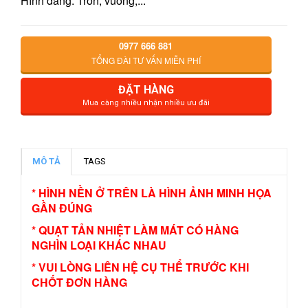
Hình dáng: Tròn, vuông,...
0977 666 881
TỔNG ĐÀI TƯ VẤN MIỄN PHÍ
ĐẶT HÀNG
Mua càng nhiều nhận nhiều ưu đãi
MÔ TẢ
TAGS
* HÌNH NỀN Ở TRÊN LÀ HÌNH ẢNH MINH HỌA
GẦN ĐÚNG
* QUẠT TẢN NHIỆT LÀM MÁT CÓ HÀNG
NGHÌN LOẠI KHÁC NHAU
* VUI LÒNG LIÊN HỆ CỤ THỂ TRƯỚC KHI
CHỐT ĐƠN HÀNG