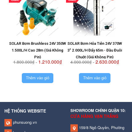
SOLAR Bơm Brushless 24V 350W
SOLAR Bơm Hỏa Tiễn 24V 370W
Vỉ T
1.500L/H Cao 28m (Giá Không
3" 2.000L/H Đẩy 65m - Đầu Đuôi
8
Pin)
Chuột (Giá Không Pin)
1.210.000₫
2.630.000₫
1.800.000₫
-
4.000.000₫
-
2.
Thêm vào giỏ
Thêm vào giỏ
SHOWROOM CHÍNH QUẬN 10:
HỆ THỐNG WEBSITE
CỬA HÀNG VẠN THẮNG
phunsuong.vn
159/8 Ngô Quyền, Phường