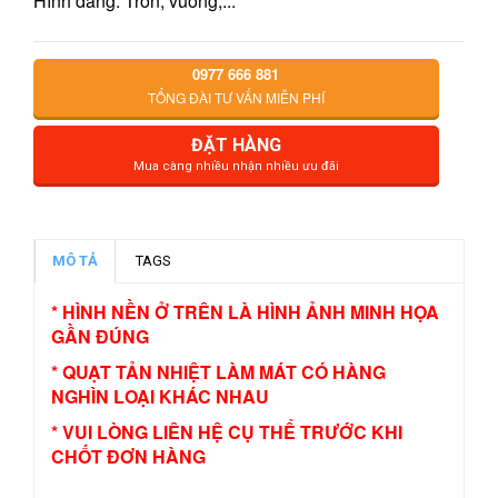
Hình dáng: Tròn, vuông,...
0977 666 881
TỔNG ĐÀI TƯ VẤN MIỄN PHÍ
ĐẶT HÀNG
Mua càng nhiều nhận nhiều ưu đãi
MÔ TẢ
TAGS
* HÌNH NỀN Ở TRÊN LÀ HÌNH ẢNH MINH HỌA
GẦN ĐÚNG
* QUẠT TẢN NHIỆT LÀM MÁT CÓ HÀNG
NGHÌN LOẠI KHÁC NHAU
* VUI LÒNG LIÊN HỆ CỤ THỂ TRƯỚC KHI
CHỐT ĐƠN HÀNG