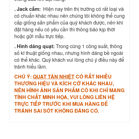
. Jack cắm:
Hiện nay trên thị trường có rất loại và
có chuẩn khác nhau nên chúng tôi không thể cung
cấp giống sản phẩm của quý khách được, nên khi
đặt hàng nếu có yêu cần thì thông báo kịp thời
hoặc gửi mẫu trực tiếp.
. Hình dáng quạt:
Trong cũng 1 công suất, thông
số kĩ thuật giống nhau, nhưng hình dáng bề ngoài
có thể khác. Quý khách vui lòng chú ý điều này để
tránh hiểu lầm.
CHÚ Ý:
QUẠT TẢN NHIỆT
CÓ RẤT NHIỀU
THƯƠNG HIỆU VÀ KÍCH CỠ KHÁC NHAU,
NÊN HÌNH ẢNH SẢN PHẨM CÓ KHI CHỈ MANG
TÍNH CHẤT MINH HỌA, VUI LÒNG LIÊN HỆ
TRỰC TIẾP TRƯỚC KHI MUA HÀNG ĐỂ
TRÁNH SAI SÓT KHÔNG ĐÁNG CÓ.