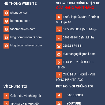
SHOWROOM CHÍNH QUẬN 10:
HỆ THỐNG WEBSITE
CỬA HÀNG VẠN THẮNG
phunsuong.vn
159/8 Ngô Quyền, Phường
bomapluc.com
6, Quận 10
taoamnhayen.com
0977 666 881
(Mr.Thắng)
blog.bomnuocmini.com
0902 681015
(Mr.Minh)
blog.taoamnhayen.com
02862 874 881
ducthangag@gmail.com
THỨ 2 ~ 7: TỪ 8H00 ~
18H00
CHỦ NHẬT: NGHỈ - VUI
LÒNG HẸN TRƯỚC
KẾT NỐI VỚI CHÚNG TÔI
VỀ CHÚNG TÔI
FACEBOOK
Giới thiệu về chúng tôi
YOUTUBE
Tin tức và hướng dẫn