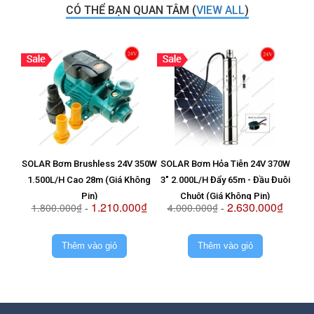
CÓ THỂ BẠN QUAN TÂM (
VIEW ALL
)
SOLAR Bơm Brushless 24V 350W
SOLAR Bơm Hỏa Tiễn 24V 370W
Vỉ T
1.500L/H Cao 28m (Giá Không
3" 2.000L/H Đẩy 65m - Đầu Đuôi
8
Pin)
Chuột (Giá Không Pin)
1.210.000₫
2.630.000₫
1.800.000₫
-
4.000.000₫
-
2.
Thêm vào giỏ
Thêm vào giỏ