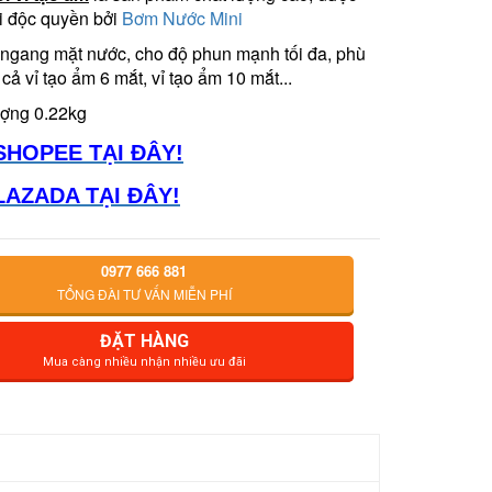
i độc quyền bởi
Bơm Nước Mini
 ngang mặt nước, cho độ phun mạnh tối đa, phù
cả vỉ tạo ẩm 6 mắt, vỉ tạo ẩm 10 mắt...
ượng 0.22kg
SHOPEE TẠI ĐÂY!
LAZADA TẠI ĐÂY!
0977 666 881
TỔNG ĐÀI TƯ VẤN MIỄN PHÍ
ĐẶT HÀNG
Mua càng nhiều nhận nhiều ưu đãi