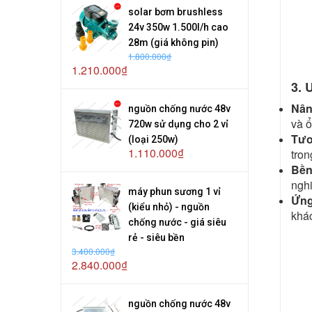
solar bơm brushless
24v 350w 1.500l/h cao
28m (giá không pin)
1.800.000₫
1.210.000₫
3. 
Nân
nguồn chống nước 48v
và ổ
720w sử dụng cho 2 vỉ
Tươ
(loại 250w)
1.110.000₫
tron
Bền
nghi
máy phun sương 1 vỉ
Ứng
(kiểu nhỏ) - nguồn
khá
chống nước - giá siêu
rẻ - siêu bền
3.400.000₫
2.840.000₫
nguồn chống nước 48v