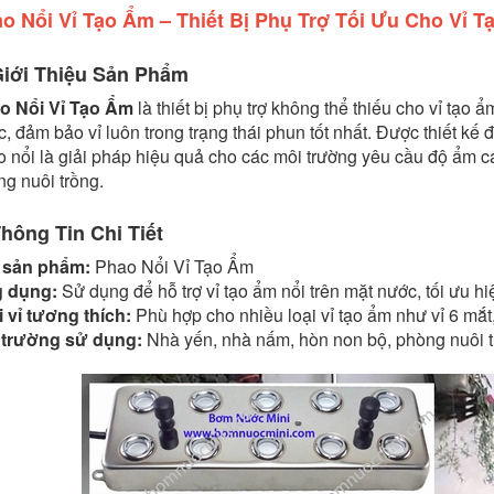
o Nổi Vỉ Tạo Ẩm – Thiết Bị Phụ Trợ Tối Ưu Cho Vỉ 
Giới Thiệu Sản Phẩm
o Nổi Vỉ Tạo Ẩm
là thiết bị phụ trợ không thể thiếu cho vỉ tạo
, đảm bảo vỉ luôn trong trạng thái phun tốt nhất. Được thiết kế đ
 nổi là giải pháp hiệu quả cho các môi trường yêu cầu độ ẩm 
g nuôi trồng.
Thông Tin Chi Tiết
 sản phẩm:
Phao Nổi Vỉ Tạo Ẩm
 dụng:
Sử dụng để hỗ trợ vỉ tạo ẩm nổi trên mặt nước, tối ưu hi
 vỉ tương thích:
Phù hợp cho nhiều loại vỉ tạo ẩm như vỉ 6 mắt, 
 trường sử dụng:
Nhà yến, nhà nấm, hòn non bộ, phòng nuôi t