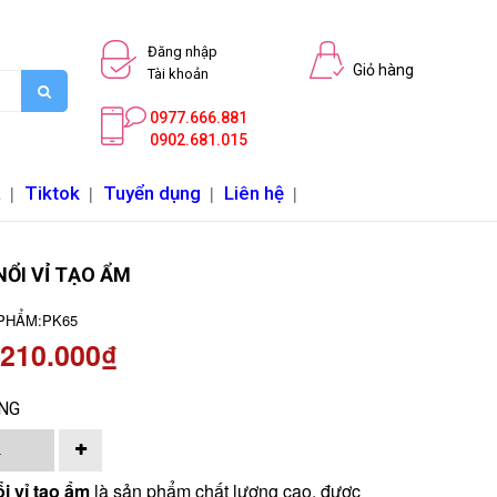
Đăng nhập
Giỏ hàng
Tài khoản
0977.666.881
0902.681.015
a
|
Tiktok
|
Tuyển dụng
|
Liên hệ
|
ỔI VỈ TẠO ẨM
PHẨM:
PK65
 210.000₫
NG
i vỉ tạo ẩm
là sản phẩm chất lượng cao, được