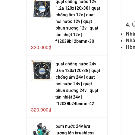
quạt chống nước 12v
1.2a 120x120x38 | quạt
chống ẩm 12v | quạt
hơi nước 12v | quạt
4. 
phun sương 12v | quạt
Nhà
tản nhiệt 12v |
Nhà
f12038b12bnmn-30
Hòn
320.000₫
quạt chống nước 24v
0.6a 120x120x38 | quạt
chống ẩm 24v | quạt
hơi nước 24v | quạt
phun sương 24v | quạt
tản nhiệt 24v |
f12038b24bnmn-42
320.000₫
bơm nước 24v lưu
lượng lớn brushless