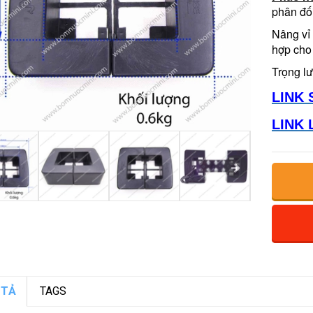
phân đố
Nâng vỉ
hợp cho 
Trọng l
LINK 
LINK 
 TẢ
TAGS