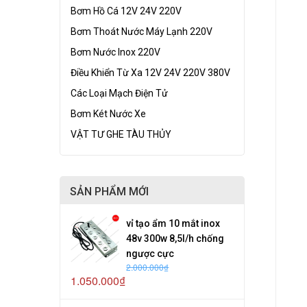
Bơm Hồ Cá 12V 24V 220V
Bơm Thoát Nước Máy Lạnh 220V
Bơm Nước Inox 220V
Điều Khiển Từ Xa 12V 24V 220V 380V
Các Loại Mạch Điện Tử
Bơm Két Nước Xe
VẬT TƯ GHE TÀU THỦY
SẢN PHẨM MỚI
vỉ tạo ẩm 10 mắt inox
48v 300w 8,5l/h chống
ngược cực
2.000.000₫
1.050.000₫