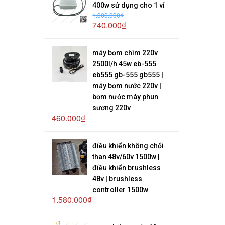
400w sử dụng cho 1 vỉ
1.000.000₫
740.000₫
máy bơm chìm 220v
2500l/h 45w eb-555
eb555 gb-555 gb555 |
máy bơm nước 220v |
bơm nước máy phun
sương 220v
460.000₫
điều khiển không chổi
than 48v/60v 1500w |
điều khiển brushless
48v | brushless
controller 1500w
1.580.000₫