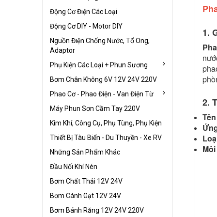
Pha
Động Cơ Điện Các Loại
Động Cơ DIY - Motor DIY
1. 
Nguồn Điện Chống Nước, Tổ Ong,
Pha
Adaptor
nước
Phụ Kiện Các Loại + Phun Sương
phao
phòn
Bơm Chân Không 6V 12V 24V 220V
Phao Cơ - Phao Điện - Van Điện Từ
2. 
Máy Phun Sơn Cầm Tay 220V
Tên
Kim Khí, Công Cụ, Phụ Tùng, Phụ Kiện
Ứng
Loại
Thiết Bị Tàu Biển - Du Thuyền - Xe RV
Môi
Những Sản Phẩm Khác
Đầu Nối Khí Nén
Bơm Chất Thải 12V 24V
Bơm Cánh Gạt 12V 24V
Bơm Bánh Răng 12V 24V 220V