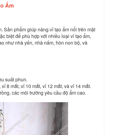
Tạo Ẩm
 ẩm. Sản phẩm giúp nâng vỉ tạo ẩm nổi trên mặt
ặc biệt để phù hợp với nhiều loại vỉ tạo ẩm,
cao như nhà yến, nhà nấm, hòn non bộ, và
ệu suất phun.
vỉ 8 mắt, vỉ 10 mắt, vỉ 12 mắt, và vỉ 14 mắt.
rồng, các môi trường yêu cầu độ ẩm cao.