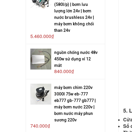
(580l/p) | bơm lưu
lượng lớn 24v | bơm
nước brushless 24v |
máy bơm không chổi
than 24v
5.460.000₫
nguồn chống nước 48v
450w sử dụng vỉ 12
mắt
840.000₫
máy bơm chìm 220v
3000l 75w eb-777
eb777 gb-777 gb777 |
máy bơm nước 220v |
5. 
bơm nước máy phun
Cửa
sương 220v
740.000₫
Số đ