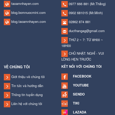
taoamnhayen.com
0977 666 881
(Mr.Thắng)
blog.bomnuocmini.com
0902 681015
(Mr.Minh)
blog.taoamnhayen.com
02862 874 881
ducthangag@gmail.com
THỨ 2 ~ 7: TỪ 8H00 ~
18H00
CHỦ NHẬT: NGHỈ - VUI
LÒNG HẸN TRƯỚC
KẾT NỐI VỚI CHÚNG TÔI
VỀ CHÚNG TÔI
FACEBOOK
Giới thiệu về chúng tôi
YOUTUBE
Tin tức và hướng dẫn
SENDO
Thông tin tuyển dụng
TIKI
Liên hệ với chúng tôi
LAZADA