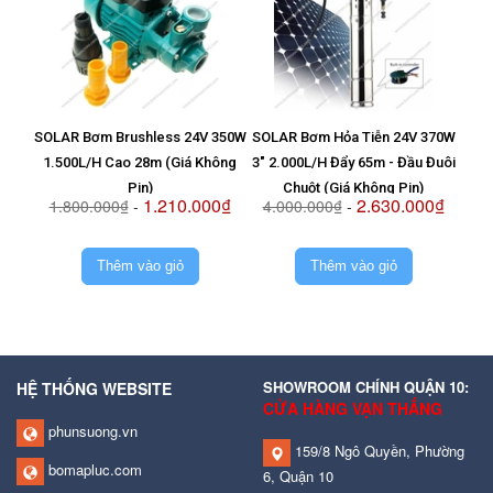
SOLAR Bơm Brushless 24V 350W
SOLAR Bơm Hỏa Tiễn 24V 370W
Vỉ T
1.500L/H Cao 28m (Giá Không
3" 2.000L/H Đẩy 65m - Đầu Đuôi
8
Pin)
Chuột (Giá Không Pin)
1.210.000₫
2.630.000₫
1.800.000₫
-
4.000.000₫
-
2.
Thêm vào giỏ
Thêm vào giỏ
SHOWROOM CHÍNH QUẬN 10:
HỆ THỐNG WEBSITE
CỬA HÀNG VẠN THẮNG
phunsuong.vn
159/8 Ngô Quyền, Phường
bomapluc.com
6, Quận 10