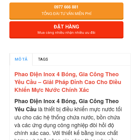
0977 666 881
TỔNG ĐÀI TƯ VẤN MIỄN PHÍ
ĐẶT HÀNG
Mua càng nhiều nhận nhiều ưu đãi
MÔ TẢ
TAGS
Phao Điện Inox 4 Bóng, Gia Công Theo
Yêu Cầu – Giải Pháp Đỉnh Cao Cho Điều
Khiển Mực Nước Chính Xác
Phao Điện Inox 4 Bóng, Gia Công Theo
là thiết bị điều khiển mực nước tối
Yêu Cầu
ưu cho các hệ thống chứa nước, bồn chứa
và các ứng dụng công nghiệp đòi hỏi độ
chính xác cao. Với thiết kế bằng inox chất