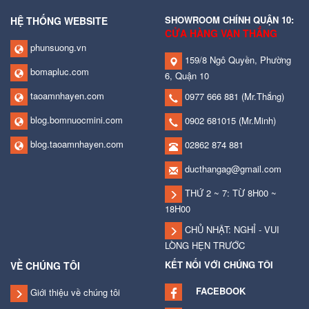
SHOWROOM CHÍNH QUẬN 10:
HỆ THỐNG WEBSITE
CỬA HÀNG VẠN THẮNG
phunsuong.vn
159/8 Ngô Quyền, Phường
bomapluc.com
6, Quận 10
taoamnhayen.com
0977 666 881
(Mr.Thắng)
blog.bomnuocmini.com
0902 681015
(Mr.Minh)
blog.taoamnhayen.com
02862 874 881
ducthangag@gmail.com
THỨ 2 ~ 7: TỪ 8H00 ~
18H00
CHỦ NHẬT: NGHỈ - VUI
LÒNG HẸN TRƯỚC
KẾT NỐI VỚI CHÚNG TÔI
VỀ CHÚNG TÔI
FACEBOOK
Giới thiệu về chúng tôi