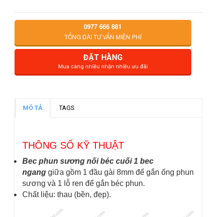
0977 666 881
TỔNG ĐÀI TƯ VẤN MIỄN PHÍ
ĐẶT HÀNG
Mua càng nhiều nhận nhiều ưu đãi
MÔ TẢ
TAGS
THÔNG SỐ KỸ THUẬT
Bec phun sương nối béc cuối 1 bec
ngang
giữa gồm 1 đầu gài 8mm để gắn ống phun
sương và 1 lỗ ren để gắn béc phun.
Chất liệu: thau (bền, đẹp).