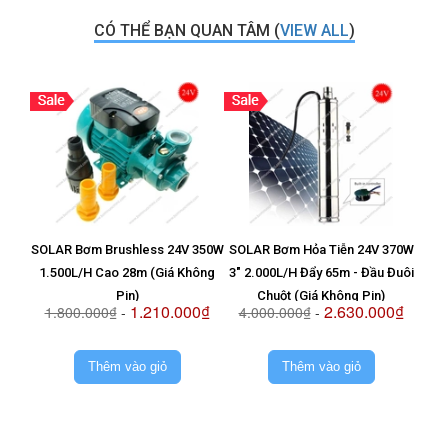
CÓ THỂ BẠN QUAN TÂM (
VIEW ALL
)
SOLAR Bơm Brushless 24V 350W
SOLAR Bơm Hỏa Tiễn 24V 370W
Vỉ T
1.500L/H Cao 28m (Giá Không
3" 2.000L/H Đẩy 65m - Đầu Đuôi
8
Pin)
Chuột (Giá Không Pin)
1.210.000₫
2.630.000₫
1.800.000₫
-
4.000.000₫
-
2.
Thêm vào giỏ
Thêm vào giỏ