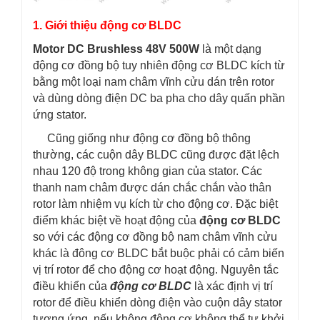
1. Giới thiệu động cơ BLDC
Motor DC Brushless 48V 500W
là một dạng
động cơ đồng bộ tuy nhiên động cơ BLDC kích từ
bằng một loại nam châm vĩnh cửu dán trên rotor
và dùng dòng điện DC ba pha cho dây quấn phần
ứng stator.
Cũng giống như động cơ đồng bộ thông
thường, các cuộn dây BLDC cũng được đặt lệch
nhau 120 độ trong không gian của stator. Các
thanh nam châm được dán chắc chắn vào thân
rotor làm nhiệm vụ kích từ cho động cơ. Đặc biệt
điểm khác biệt về hoạt động của
động cơ BLDC
so với các động cơ đồng bộ nam châm vĩnh cửu
khác là đông cơ BLDC bắt buộc phải có cảm biến
vị trí rotor để cho động cơ hoạt động. Nguyên tắc
điều khiển của
động cơ BLDC
là xác định vị trí
rotor để điều khiển dòng điện vào cuộn dây stator
tương ứng, nếu không động cơ không thể tự khởi