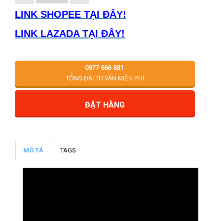
LINK SHOPEE TẠI ĐÂY!
LINK LAZADA TẠI ĐÂY!
0977 666 881
TỔNG ĐÀI TƯ VẤN MIỄN PHÍ
ĐẶT HÀNG
MÔ TẢ
TAGS