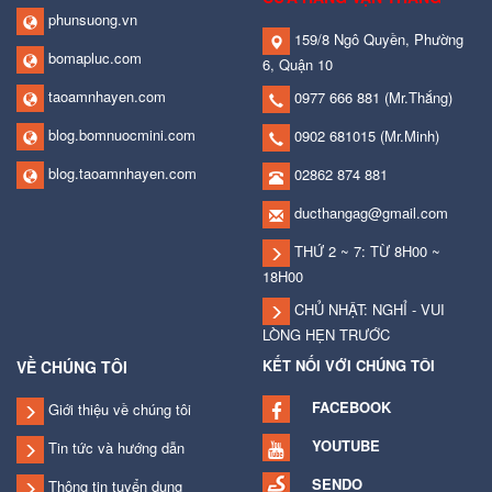
phunsuong.vn
159/8 Ngô Quyền, Phường
bomapluc.com
6, Quận 10
taoamnhayen.com
0977 666 881
(Mr.Thắng)
blog.bomnuocmini.com
0902 681015
(Mr.Minh)
blog.taoamnhayen.com
02862 874 881
ducthangag@gmail.com
THỨ 2 ~ 7: TỪ 8H00 ~
18H00
CHỦ NHẬT: NGHỈ - VUI
LÒNG HẸN TRƯỚC
KẾT NỐI VỚI CHÚNG TÔI
VỀ CHÚNG TÔI
FACEBOOK
Giới thiệu về chúng tôi
YOUTUBE
Tin tức và hướng dẫn
SENDO
Thông tin tuyển dụng