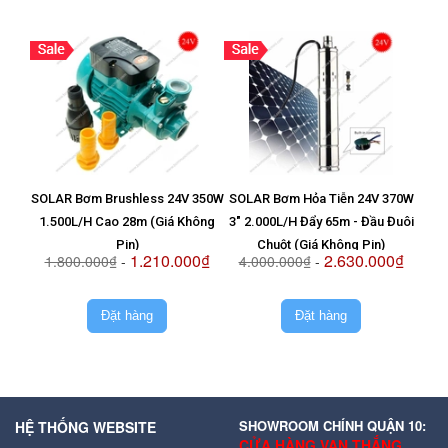
SOLAR Bơm Brushless 24V 350W
SOLAR Bơm Hỏa Tiễn 24V 370W
Vỉ T
1.500L/H Cao 28m (Giá Không
3" 2.000L/H Đẩy 65m - Đầu Đuôi
8
Pin)
Chuột (Giá Không Pin)
1.210.000₫
2.630.000₫
1.800.000₫
-
4.000.000₫
-
2.
Đặt hàng
Đặt hàng
SHOWROOM CHÍNH QUẬN 10:
HỆ THỐNG WEBSITE
CỬA HÀNG VẠN THẮNG