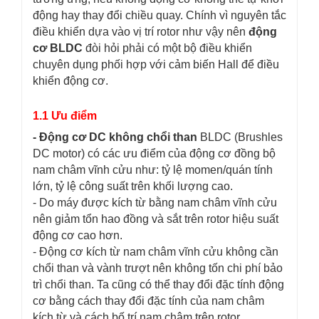
động hay thay đổi chiều quay. Chính vì nguyên tắc
điều khiển dựa vào vị trí rotor như vậy nên
động
cơ BLDC
đòi hỏi phải có một bộ điều khiển
chuyên dụng phối hợp với cảm biến Hall để điều
khiển động cơ.
1.1 Ưu điểm
- Động cơ DC không chổi than
BLDC (Brushles
DC motor) có các ưu điểm của động cơ đồng bộ
nam châm vĩnh cửu như: tỷ lệ momen/quán tính
lớn, tỷ lệ công suất trên khối lượng cao.
- Do máy được kích từ bằng nam châm vĩnh cửu
nên giảm tổn hao đồng và sắt trên rotor hiệu suất
động cơ cao hơn.
- Động cơ kích từ nam châm vĩnh cửu không cần
chổi than và vành trượt nên không tốn chi phí bảo
trì chổi than. Ta cũng có thể thay đổi đặc tính động
cơ bằng cách thay đổi đặc tính của nam châm
kích từ và cách bố trí nam châm trên rotor.