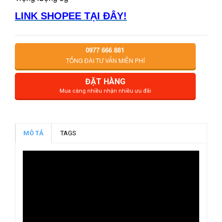
LINK SHOPEE TẠI ĐÂY!
0977 666 881
TỔNG ĐÀI TƯ VẤN MIỄN PHÍ
ĐẶT HÀNG
Mua càng nhiều nhận nhiều ưu đãi
MÔ TẢ
TAGS