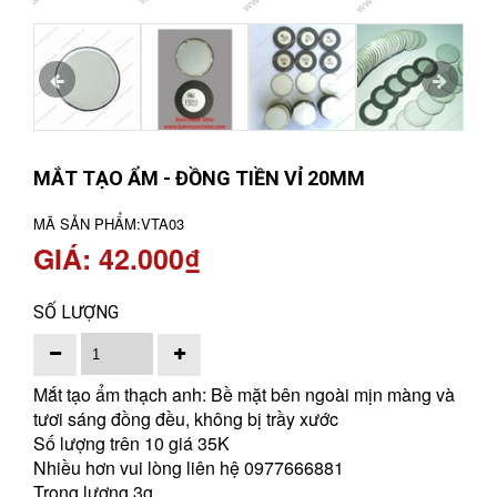
MẮT TẠO ẨM - ĐỒNG TIỀN VỈ 20MM
MÃ SẢN PHẨM:
VTA03
GIÁ: 42.000₫
SỐ LƯỢNG
Mắt tạo ẩm thạch anh: Bề mặt bên ngoài mịn màng và
tươi sáng đồng đều, không bị trầy xước
Số lượng trên 10 giá 35K
Nhiều hơn vui lòng liên hệ 0977666881
Trọng lượng 3g