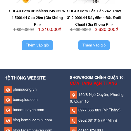
SOLAR Bơm Brushless 24V 350W
SOLAR Bơm Hỏa Tiễn 24V 370W
Vỉ T
1.500L/H Cao 28m (Giá Không
3" 2.000L/H Đẩy 65m - Đầu Đuôi
8
Pin)
Chuột (Giá Không Pin)
1.210.000₫
2.630.000₫
1.800.000₫
-
4.000.000₫
-
2.
Thêm vào giỏ
Thêm vào giỏ
SHOWROOM CHÍNH QUẬN 10:
HỆ THỐNG WEBSITE
CỬA HÀNG VẠN THẮNG
phunsuong.vn
159/8 Ngô Quyền, Phường
bomapluc.com
6, Quận 10
taoamnhayen.com
0977 666 881
(Mr.Thắng)
blog.bomnuocmini.com
0902 681015
(Mr.Minh)
blog.taoamnhayen.com
02862 874 881