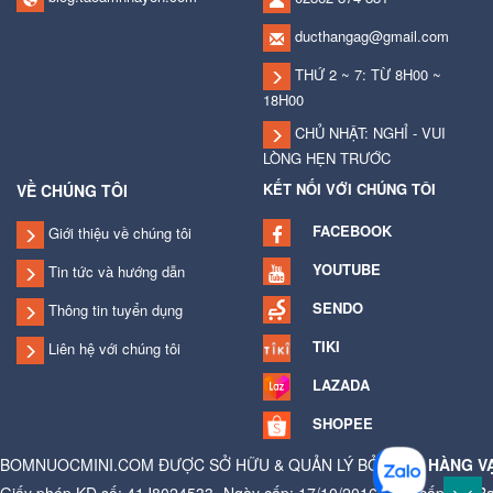
ducthangag@gmail.com
THỨ 2 ~ 7: TỪ 8H00 ~
18H00
CHỦ NHẬT: NGHỈ - VUI
LÒNG HẸN TRƯỚC
KẾT NỐI VỚI CHÚNG TÔI
VỀ CHÚNG TÔI
FACEBOOK
Giới thiệu về chúng tôi
YOUTUBE
Tin tức và hướng dẫn
SENDO
Thông tin tuyển dụng
TIKI
Liên hệ với chúng tôi
LAZADA
SHOPEE
BOMNUOCMINI.COM ĐƯỢC SỞ HỮU & QUẢN LÝ BỞI
CỬA HÀNG V