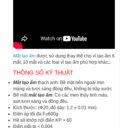
Mắt tạo ẩm
được sử dụng thay thế cho vỉ tạo ẩm 6
mắt, 10 mắt và các loại vỉ tạo ẩm phù hợp khác...
THỒNG SỐ KỸ THUẬT
Mắt tạo ẩm
thạch anh: Bề mặt bên ngoài mịn
màng và tươi sáng đồng đều, không bị trầy xước
Bề mặt
mắt tạo ẩm
: Có các men thủy tinh màu,
axit tươi sáng và đồng đều.
Kích thước: (Φ20, độ dày: 1.2 ± 0.01 mm)
Điện áp tối đa F≥600g
Hệ số khớp nối điện KP > 60
Điện môi tg < 0,004