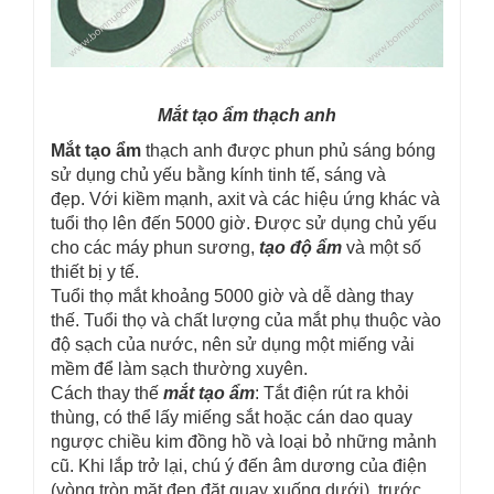
Mắt tạo ẩm thạch anh
Mắt tạo ẩm
thạch anh được phun phủ sáng bóng
sử dụng chủ yếu bằng kính tinh tế, sáng và
đẹp. Với kiềm mạnh, axit và các hiệu ứng khác và
tuổi thọ lên đến 5000 giờ. Được sử dụng chủ yếu
cho các máy phun sương,
tạo độ ẩm
và một số
thiết bị y tế.
Tuổi thọ mắt khoảng 5000 giờ và dễ dàng thay
thế. Tuổi thọ và chất lượng của mắt phụ thuộc vào
độ sạch của nước, nên sử dụng một miếng vải
mềm để làm sạch thường xuyên.
Cách thay thế
mắt tạo ẩm
: Tắt điện rút ra khỏi
thùng, có thể lấy miếng sắt hoặc cán dao quay
ngược chiều kim đồng hồ và loại bỏ những mảnh
cũ. Khi lắp trở lại, chú ý đến âm dương của điện
(vòng tròn mặt đen đặt quay xuống dưới), trước