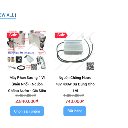
EW ALL
)
Máy Phun Sương 1 Vỉ
Nguồn Chống Nước
Vỉ 6 Mắt + N
(Kiểu Nhỏ) - Nguồn
48V 400W Sử Dụng Cho
Ong 48V + Pha
Chống Nước - Giá Siêu
1 Vỉ
1.580.0
3.400.000₫
-
1.000.000₫
-
Rẻ - Siêu Bền
2.840.000₫
740.000₫
Chọn sản phẩm
Đặt hàng
Đặt hà