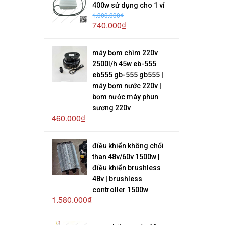
400w sử dụng cho 1 vỉ
1.000.000₫
740.000₫
máy bơm chìm 220v
2500l/h 45w eb-555
eb555 gb-555 gb555 |
máy bơm nước 220v |
bơm nước máy phun
sương 220v
460.000₫
điều khiển không chổi
than 48v/60v 1500w |
điều khiển brushless
48v | brushless
controller 1500w
1.580.000₫