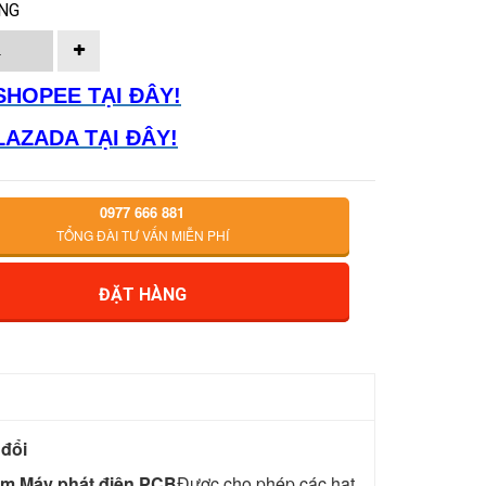
NG
SHOPEE TẠI ĐÂY!
LAZADA TẠI ĐÂY!
0977 666 881
TỔNG ĐÀI TƯ VẤN MIỄN PHÍ
ĐẶT HÀNG
đổi
âm Máy phát điện PCB
Được cho phép các hạt