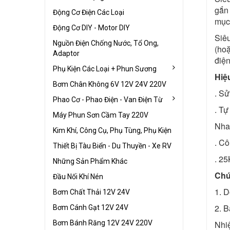
gắn 
Động Cơ Điện Các Loại
mục 
Động Cơ DIY - Motor DIY
Siêu
Nguồn Điện Chống Nước, Tổ Ong,
(hoặ
Adaptor
điện
Phụ Kiện Các Loại + Phun Sương
Hiệ
Bơm Chân Không 6V 12V 24V 220V
. Sử
Phao Cơ - Phao Điện - Van Điện Từ
. Tự
Máy Phun Sơn Cầm Tay 220V
Nha
Kim Khí, Công Cụ, Phụ Tùng, Phụ Kiện
. Cô
Thiết Bị Tàu Biển - Du Thuyền - Xe RV
. 25
Những Sản Phẩm Khác
Chứ
Đầu Nối Khí Nén
1. D
Bơm Chất Thải 12V 24V
2. B
Bơm Cánh Gạt 12V 24V
Bơm Bánh Răng 12V 24V 220V
Nhiệ