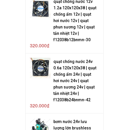
quạt chống nước 12v
1.2a 120x120x38 | quạt
chống ẩm 12v | quạt
hơi nước 12v | quạt
phun sương 12v | quạt
tản nhiệt 12v |
f12038b12bnmn-30
320.000₫
quạt chống nước 24v
0.6a 120x120x38 | quạt
chống ẩm 24v | quạt
hơi nước 24v | quạt
phun sương 24v | quạt
tản nhiệt 24v |
f12038b24bnmn-42
320.000₫
bơm nước 24v lưu
lượng lớn brushless