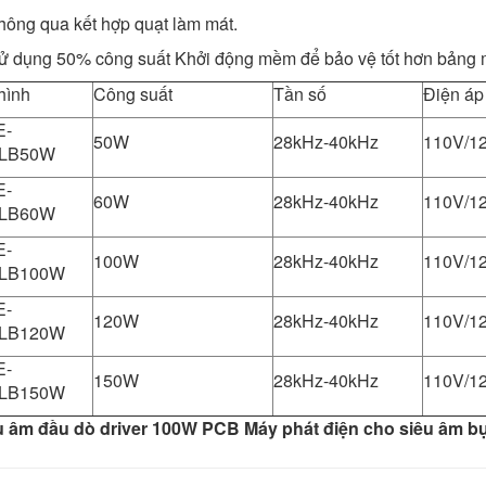
hông qua kết hợp quạt làm mát.
Sử dụng 50% công suất Khởi động mềm để bảo vệ tốt hơn bảng 
hình
Công suất
Tần số
Điện áp
E-
50W
28kHz-40kHz
110V/1
LB50W
E-
60W
28kHz-40kHz
110V/1
LB60W
E-
100W
28kHz-40kHz
110V/1
LB100W
E-
120W
28kHz-40kHz
110V/1
LB120W
E-
150W
28kHz-40kHz
110V/1
LB150W
u âm đầu dò driver 100W PCB Máy phát điện cho siêu âm bụ