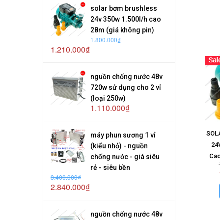
solar bơm brushless
24v 350w 1.500l/h cao
28m (giá không pin)
1.800.000₫
1.210.000₫
nguồn chống nước 48v
720w sử dụng cho 2 vỉ
(loại 250w)
1.110.000₫
SOLA
máy phun sương 1 vỉ
24
(kiểu nhỏ) - nguồn
Cao
chống nước - giá siêu
rẻ - siêu bền
3.400.000₫
2.840.000₫
nguồn chống nước 48v