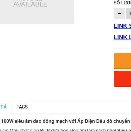
SỐ LƯỢ
LINK 
LINK 
 TẢ
TAGS
 100W siêu âm dao động mạch với Áp Điện Đầu dò chuyển 
u âm Máy phát điện PCB dựa trên siêu âm làm sạch phôi,
Siêu 