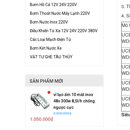
Bơm Hồ Cá 12V 24V 220V
3. T
Bơm Thoát Nước Máy Lạnh 220V
4. 
Bơm Nước Inox 220V
Mô 
Điều Khiển Từ Xa 12V 24V 220V 380V
UC
Các Loại Mạch Điện Tử
WD
Bơm Két Nước Xe
UC
WD
VẬT TƯ GHE TÀU THỦY
UC
WD
SẢN PHẨM MỚI
UC
WD
vỉ tạo ẩm 10 mắt inox
UC
48v 300w 8,5l/h chống
WD
ngược cực
2.000.000₫
Siê
1.050.000₫