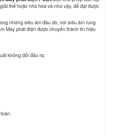
 giải thể hoặc nhũ hóa và như vậy, để đạt được
rong những siêu âm đầu dò, nói siêu âm rung
 âm Máy phát điện được chuyển thành tín hiệu
uất không đổi đầu ra;
 toàn.