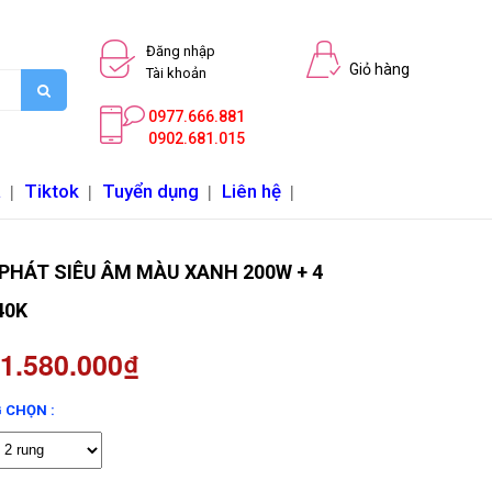
Đăng nhập
Giỏ hàng
Tài khoản
0977.666.881
0902.681.015
a
|
Tiktok
|
Tuyển dụng
|
Liên hệ
|
PHÁT SIÊU ÂM MÀU XANH 200W + 4
40K
 1.580.000₫
 CHỌN :