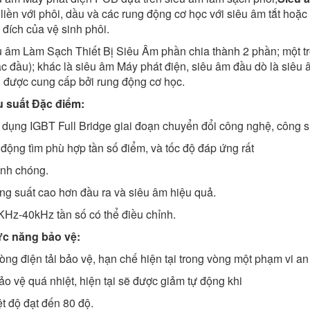
liền với phôi, dầu và các rung động cơ học với siêu âm tắt hoặc
đích của vệ sinh phôi.
 âm Làm Sạch Thiết Bị Siêu Âm phần chia thành 2 phần; một t
c đầu); khác là siêu âm Máy phát điện, siêu âm đầu dò là siêu
 được cung cấp bởi rung động cơ học.
u suất Đặc điểm:
 dụng IGBT Full Bridge giai đoạn chuyển đổi công nghệ, công s
 động tìm phù hợp tần số điểm, và tốc độ đáp ứng rất
nh chóng.
ng suất cao hơn đầu ra và siêu âm hiệu quả.
KHz-40kHz tần số có thể điều chỉnh.
c năng bảo vệ:
òng điện tải bảo vệ, hạn chế hiện tại trong vòng một phạm vi an
ảo vệ quá nhiệt, hiện tại sẽ được giảm tự động khi
t độ đạt đến 80 độ.