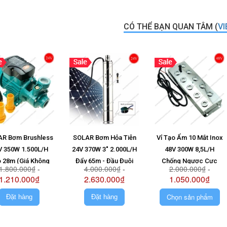
CÓ THỂ BẠN QUAN TÂM (
VI
R Bơm Brushless
SOLAR Bơm Hỏa Tiễn
Vỉ Tạo Ẩm 10 Mắt Inox
V 350W 1.500L/H
24V 370W 3" 2.000L/H
48V 300W 8,5L/H
 28m (Giá Không
Đẩy 65m - Đầu Đuôi
Chống Ngược Cực
1.800.000₫
-
4.000.000₫
-
2.000.000₫
-
Pin)
Chuột (Giá Không Pin)
1.210.000₫
2.630.000₫
1.050.000₫
Chọn sản phẩm
Đặt hàng
Đặt hàng