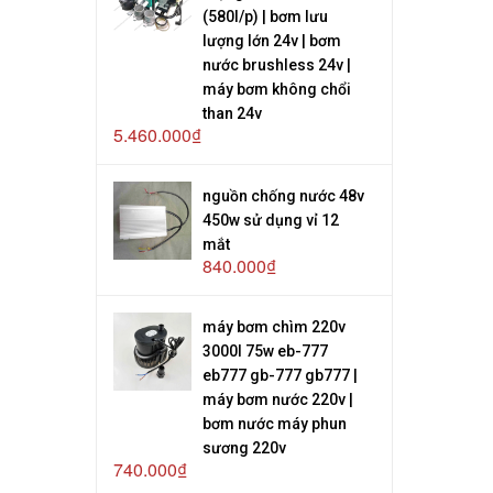
(580l/p) | bơm lưu
lượng lớn 24v | bơm
nước brushless 24v |
máy bơm không chổi
than 24v
5.460.000₫
nguồn chống nước 48v
450w sử dụng vỉ 12
mắt
840.000₫
máy bơm chìm 220v
3000l 75w eb-777
eb777 gb-777 gb777 |
máy bơm nước 220v |
bơm nước máy phun
sương 220v
740.000₫