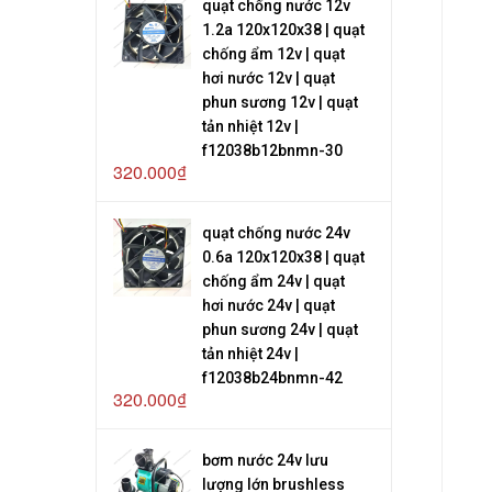
quạt chống nước 12v
1.2a 120x120x38 | quạt
chống ẩm 12v | quạt
hơi nước 12v | quạt
phun sương 12v | quạt
tản nhiệt 12v |
f12038b12bnmn-30
320.000₫
quạt chống nước 24v
0.6a 120x120x38 | quạt
chống ẩm 24v | quạt
hơi nước 24v | quạt
phun sương 24v | quạt
tản nhiệt 24v |
f12038b24bnmn-42
320.000₫
bơm nước 24v lưu
lượng lớn brushless