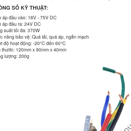
ÔNG SỐ KỸ THUẬT:
n áp đầu vào: 18V - 75V DC
n áp đầu ra: 24V DC
g suất tối đa: 370W
c năng bảo vệ: Quá tải, quá áp, ngắn mạch
t độ hoạt động: -20°C đến 60°C
h thước: 120mm x 90mm x 40mm
ng lượng: 200g