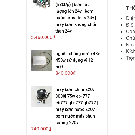
(580l/p) | bơm lưu
TH
lượng lớn 24v | bơm
Điệ
nước brushless 24v |
Điệ
máy bơm không chổi
Côn
than 24v
5.460.000₫
Chứ
Nhiệ
Kíc
nguồn chống nước 48v
Trọ
450w sử dụng vỉ 12
mắt
840.000₫
máy bơm chìm 220v
3000l 75w eb-777
eb777 gb-777 gb777 |
máy bơm nước 220v |
bơm nước máy phun
sương 220v
740.000₫