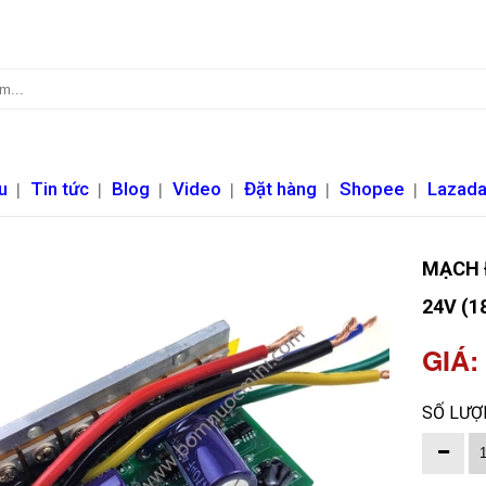
u
|
Tin tức
|
Blog
|
Video
|
Đặt hàng
|
Shopee
|
Lazad
MẠCH 
24V (1
GIÁ:
SỐ LƯỢ