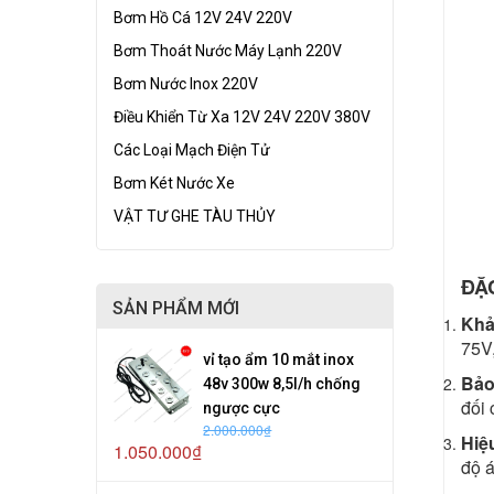
Bơm Hồ Cá 12V 24V 220V
Bơm Thoát Nước Máy Lạnh 220V
Bơm Nước Inox 220V
Điều Khiển Từ Xa 12V 24V 220V 380V
Các Loại Mạch Điện Tử
Bơm Két Nước Xe
VẬT TƯ GHE TÀU THỦY
ĐẶC
SẢN PHẨM MỚI
Khả
75V,
vỉ tạo ẩm 10 mắt inox
Bảo
48v 300w 8,5l/h chống
đối 
ngược cực
2.000.000₫
Hiệ
1.050.000₫
độ á