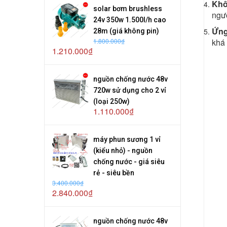
Khô
solar bơm brushless
ngư
24v 350w 1.500l/h cao
Ứng
28m (giá không pin)
1.800.000₫
khá
1.210.000₫
nguồn chống nước 48v
720w sử dụng cho 2 vỉ
(loại 250w)
1.110.000₫
máy phun sương 1 vỉ
(kiểu nhỏ) - nguồn
chống nước - giá siêu
rẻ - siêu bền
3.400.000₫
2.840.000₫
nguồn chống nước 48v