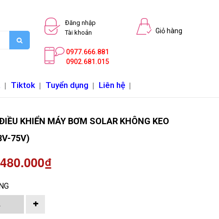
Đăng nhập
Giỏ hàng
Tài khoản
0977.666.881
0902.681.015
a
|
Tiktok
|
Tuyển dụng
|
Liên hệ
|
ĐIỀU KHIỂN MÁY BƠM SOLAR KHÔNG KEO
8V-75V)
 480.000₫
NG