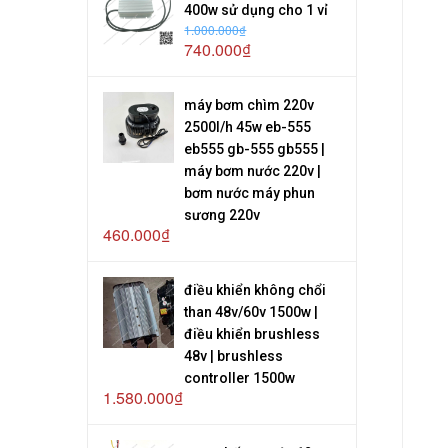
400w sử dụng cho 1 vỉ
1.000.000₫
740.000₫
máy bơm chìm 220v
2500l/h 45w eb-555
eb555 gb-555 gb555 |
máy bơm nước 220v |
bơm nước máy phun
sương 220v
460.000₫
điều khiển không chổi
than 48v/60v 1500w |
điều khiển brushless
48v | brushless
controller 1500w
1.580.000₫