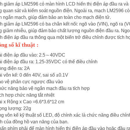
h giảm áp LM2596 có màn hình LCD hiển thị điện áp đầu ra và 
g quan sát và kiểm soát nguồn điện. Ngoài ra, mạch LM2596 cò
n ngắn mạch, giúp đảm bảo an toàn cho mạch điện tử.
h giảm áp LM2596 có ba chân kết nối: ngõ vào (VIN), ngõ ra (
g giảm nhiễu, giúp đảm bảo chất lượng nguồn điện đầu ra. Ngo
h điện áp đầu ra thông qua một biến trở điều chỉnh được tích h
ng số kĩ thuật :
i điện áp đầu vào: 2.5
～
40VDC
i điện áp đầu ra: 1.25-35VDC có thể điều chỉnh
ng điện ra: 2A
i vôn kế: 0 đến 40V, sai số ±0.1V
ảo vệ phân cực ngược đầu vào
hức năng bảo vệ ngắn mạch đầu ra tích hợp
ch hợp chức năng tắt nhiệt
ài x Rộng x Cao =6.6*3.6*12 cm
rọng lượng: 22g
g vôn kế kỹ thuật số LED, độ chính xác là chức năng điều chỉn
nh của đồng hồ vạn năng của bạn.
ấn phím phải để màn hình hiển thị điện áp đầu vào hoặc đầu ra.