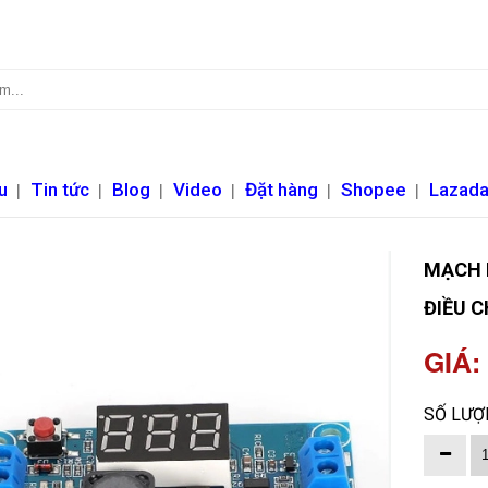
u
|
Tin tức
|
Blog
|
Video
|
Đặt hàng
|
Shopee
|
Lazad
MẠCH H
ĐIỀU C
GIÁ:
SỐ LƯỢ