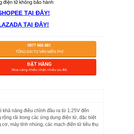
g điện tử không bảo hành
SHOPEE TẠI ĐÂY!
LAZADA TẠI ĐÂY!
0977 666 881
TỔNG ĐÀI TƯ VẤN MIỄN PHÍ
ĐẶT HÀNG
Mua càng nhiều nhận nhiều ưu đãi
 khả năng điều chỉnh đầu ra từ 1.25V đến
rộng rãi trong các ứng dụng điện tử, đặc biệt
g cơ, máy tính nhúng, các mạch điện tử tiêu thụ