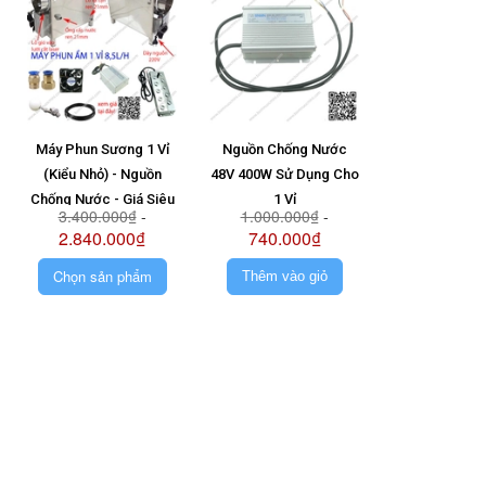
Máy Phun Sương 1 Vỉ
Nguồn Chống Nước
Vỉ 6 Mắt + N
(Kiểu Nhỏ) - Nguồn
48V 400W Sử Dụng Cho
Ong 48V + Pha
Chống Nước - Giá Siêu
1 Vỉ
1.580.0
3.400.000₫
-
1.000.000₫
-
Rẻ - Siêu Bền
2.840.000₫
740.000₫
Chọn sản phẩm
Thêm vào giỏ
Thêm vào