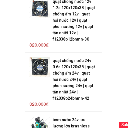
quạt chống nước 12v
1.2a 120x120x38 | quạt
chống ẩm 12v | quạt
hơi nước 12v | quạt
phun sương 12v | quạt
tản nhiệt 12v |
f12038b12bnmn-30
320.000₫
quạt chống nước 24v
0.6a 120x120x38 | quạt
chống ẩm 24v | quạt
hơi nước 24v | quạt
phun sương 24v | quạt
tản nhiệt 24v |
f12038b24bnmn-42
320.000₫
bơm nước 24v lưu
lượng lớn brushless