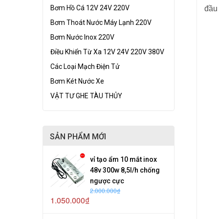
Bơm Hồ Cá 12V 24V 220V
đầu 
Bơm Thoát Nước Máy Lạnh 220V
Bơm Nước Inox 220V
Điều Khiển Từ Xa 12V 24V 220V 380V
Các Loại Mạch Điện Tử
Bơm Két Nước Xe
VẬT TƯ GHE TÀU THỦY
SẢN PHẨM MỚI
vỉ tạo ẩm 10 mắt inox
48v 300w 8,5l/h chống
ngược cực
2.000.000₫
1.050.000₫