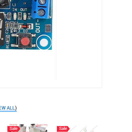
EW ALL
)