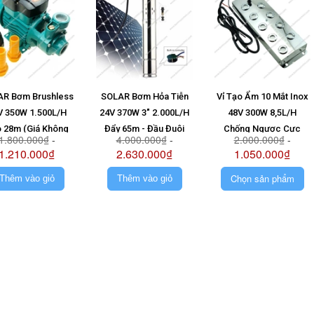
R Bơm Brushless
SOLAR Bơm Hỏa Tiễn
Vỉ Tạo Ẩm 10 Mắt Inox
V 350W 1.500L/H
24V 370W 3" 2.000L/H
48V 300W 8,5L/H
 28m (Giá Không
Đẩy 65m - Đầu Đuôi
Chống Ngược Cực
1.800.000₫
-
4.000.000₫
-
2.000.000₫
-
Pin)
Chuột (Giá Không Pin)
1.210.000₫
2.630.000₫
1.050.000₫
Chọn sản phẩm
Thêm vào giỏ
Thêm vào giỏ