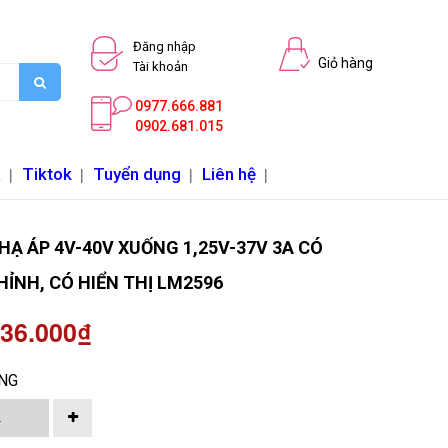
Đăng nhập
Giỏ hàng
Tài khoản
0977.666.881
0902.681.015
a
|
Tiktok
|
Tuyển dụng
|
Liên hệ
|
Ạ ÁP 4V-40V XUỐNG 1,25V-37V 3A CÓ
HỈNH, CÓ HIỂN THỊ LM2596
 36.000₫
NG