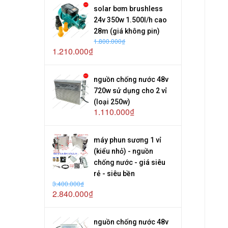
solar bơm brushless
24v 350w 1.500l/h cao
28m (giá không pin)
1.800.000₫
1.210.000₫
nguồn chống nước 48v
720w sử dụng cho 2 vỉ
(loại 250w)
1.110.000₫
máy phun sương 1 vỉ
(kiểu nhỏ) - nguồn
chống nước - giá siêu
rẻ - siêu bền
3.400.000₫
2.840.000₫
nguồn chống nước 48v