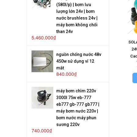
(580l/p) | bơm lưu
lượng lớn 24v | bơm
nước brushless 24v |
máy bơm không chổi
than 24v
5.460.000₫
SOLA
24
nguồn chống nước 48v
Cao
450w sử dụng vỉ 12
mắt
840.000₫
máy bơm chìm 220v
3000l 75w eb-777
eb777 gb-777 gb777 |
máy bơm nước 220v |
bơm nước máy phun
sương 220v
740.000₫