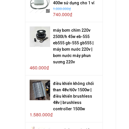
400w sử dụng cho 1 vỉ
1.000.000₫
740.000₫
máy bơm chìm 220v
2500l/h 45w eb-555
eb555 gb-555 gb555 |
máy bơm nước 220v |
bơm nước máy phun
sương 220v
460.000₫
điều khiển không chổi
than 48v/60v 1500w |
điều khiển brushless
48v | brushless
controller 1500w
1.580.000₫