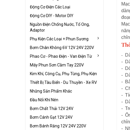
Mạc
Động Cơ Điện Các Loại
dàn
Động Cơ DIY - Motor DIY
đoạ
Mạc
Nguồn Điện Chống Nước, Tổ Ong,
Adaptor
năn
chỉn
Phụ Kiện Các Loại + Phun Sương
Thô
Bơm Chân Không 6V 12V 24V 220V
Dả
-
Phao Cơ - Phao Điện - Van Điện Từ
- Dả
Máy Phun Sơn Cầm Tay 220V
- Dò
Kim Khí, Công Cụ, Phụ Tùng, Phụ Kiện
- Dả
- B
Thiết Bị Tàu Biển - Du Thuyền - Xe RV
- C
Những Sản Phẩm Khác
- Tí
Đầu Nối Khí Nén
- D
- T
Bơm Chất Thải 12V 24V
- Ốn
Bơm Cánh Gạt 12V 24V
chỉ
Bơm Bánh Răng 12V 24V 220V
- Nh