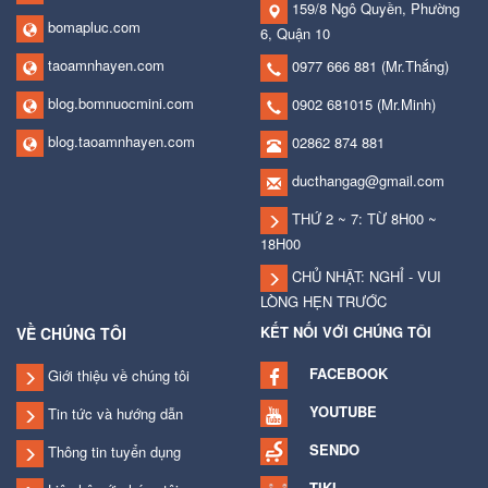
159/8 Ngô Quyền, Phường
bomapluc.com
6, Quận 10
taoamnhayen.com
0977 666 881
(Mr.Thắng)
blog.bomnuocmini.com
0902 681015
(Mr.Minh)
blog.taoamnhayen.com
02862 874 881
ducthangag@gmail.com
THỨ 2 ~ 7: TỪ 8H00 ~
18H00
CHỦ NHẬT: NGHỈ - VUI
LÒNG HẸN TRƯỚC
KẾT NỐI VỚI CHÚNG TÔI
VỀ CHÚNG TÔI
FACEBOOK
Giới thiệu về chúng tôi
YOUTUBE
Tin tức và hướng dẫn
SENDO
Thông tin tuyển dụng
TIKI