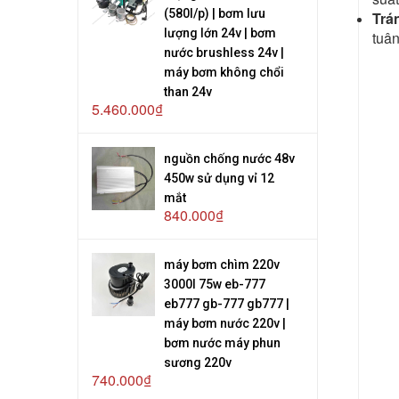
(580l/p) | bơm lưu
Trá
lượng lớn 24v | bơm
tuân
nước brushless 24v |
máy bơm không chổi
than 24v
5.460.000₫
nguồn chống nước 48v
450w sử dụng vỉ 12
mắt
840.000₫
máy bơm chìm 220v
3000l 75w eb-777
eb777 gb-777 gb777 |
máy bơm nước 220v |
bơm nước máy phun
sương 220v
740.000₫