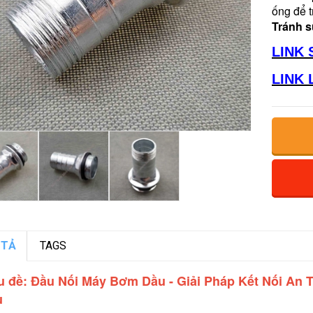
ống để t
Tránh s
LINK 
LINK 
 TẢ
TAGS
u đề: Đầu Nối Máy Bơm Dầu - Giải Pháp Kết Nối An
u