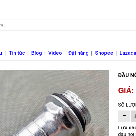
u
|
Tin tức
|
Blog
|
Video
|
Đặt hàng
|
Shopee
|
Lazad
ĐẦU N
GIÁ:
SỐ LƯỢ
Lựa chọ
đầu nối