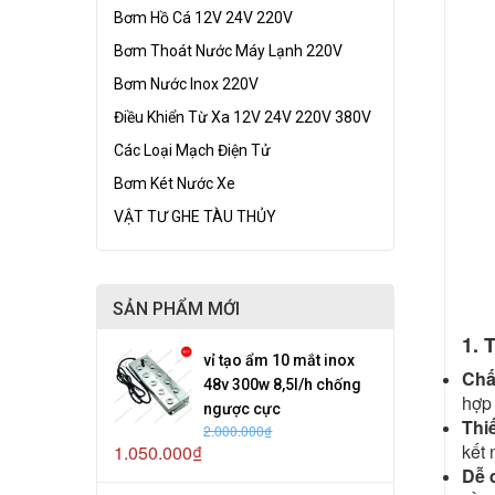
Bơm Hồ Cá 12V 24V 220V
Bơm Thoát Nước Máy Lạnh 220V
Bơm Nước Inox 220V
Điều Khiển Từ Xa 12V 24V 220V 380V
Các Loại Mạch Điện Tử
Bơm Két Nước Xe
VẬT TƯ GHE TÀU THỦY
SẢN PHẨM MỚI
1. 
vỉ tạo ẩm 10 mắt inox
Chấ
48v 300w 8,5l/h chống
hợp 
ngược cực
Thi
2.000.000₫
kết 
1.050.000₫
Dễ 