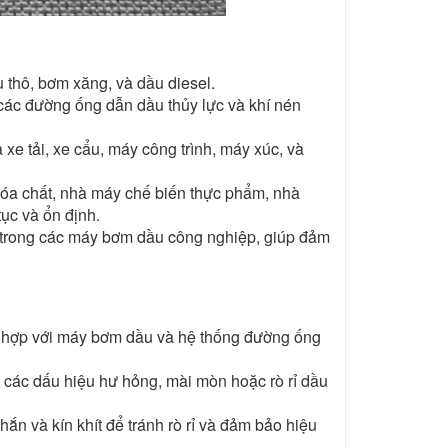
thô, bơm xăng, và dầu diesel.
các đường ống dẫn dầu thủy lực và khí nén
e tải, xe cẩu, máy công trình, máy xúc, và
óa chất, nhà máy chế biến thực phẩm, nhà
ục và ổn định.
trong các máy bơm dầu công nghiệp, giúp đảm
 hợp với máy bơm dầu và hệ thống đường ống
 các dấu hiệu hư hỏng, mài mòn hoặc rò rỉ dầu
ắn và kín khít để tránh rò rỉ và đảm bảo hiệu