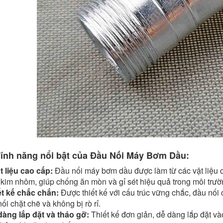
Tính năng nổi bật của Đầu Nối Máy Bơm Dầu:
t liệu cao cấp:
Đầu nối máy bơm dầu được làm từ các vật liệu c
kim nhôm, giúp chống ăn mòn và gỉ sét hiệu quả trong môi trườ
ết kế chắc chắn:
Được thiết kế với cấu trúc vững chắc, đầu nối
nối chặt chẽ và không bị rò rỉ.
dàng lắp đặt và tháo gỡ:
Thiết kế đơn giản, dễ dàng lắp đặt v