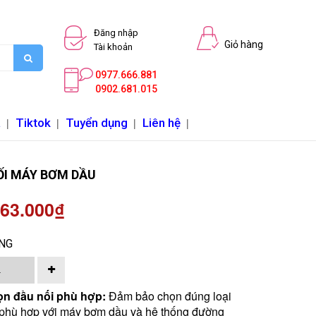
Đăng nhập
Giỏ hàng
Tài khoản
0977.666.881
0902.681.015
a
|
Tiktok
|
Tuyển dụng
|
Liên hệ
|
ỐI MÁY BƠM DẦU
 63.000₫
NG
n đầu nối phù hợp:
Đảm bảo chọn đúng loại
 phù hợp với máy bơm dầu và hệ thống đường