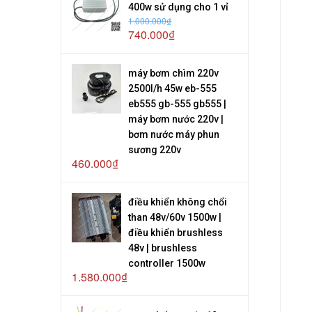
400w sử dụng cho 1 vỉ
1.000.000₫
740.000₫
máy bơm chìm 220v
2500l/h 45w eb-555
eb555 gb-555 gb555 |
máy bơm nước 220v |
bơm nước máy phun
sương 220v
460.000₫
điều khiển không chổi
than 48v/60v 1500w |
điều khiển brushless
48v | brushless
controller 1500w
1.580.000₫