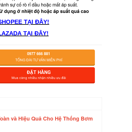
ránh sự cố rò rỉ dầu hoặc mất áp suất.
ử dụng ở nhiệt độ hoặc áp suất quá cao
SHOPEE TẠI ĐÂY!
LAZADA TẠI ĐÂY!
0977 666 881
TỔNG ĐÀI TƯ VẤN MIỄN PHÍ
ĐẶT HÀNG
Mua càng nhiều nhận nhiều ưu đãi
 Toàn và Hiệu Quả Cho Hệ Thống Bơm