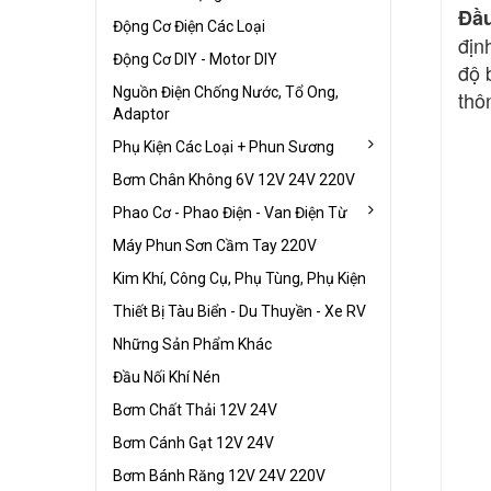
Đầu
Động Cơ Điện Các Loại
địn
Động Cơ DIY - Motor DIY
độ 
Nguồn Điện Chống Nước, Tổ Ong,
thô
Adaptor
Phụ Kiện Các Loại + Phun Sương
Bơm Chân Không 6V 12V 24V 220V
Phao Cơ - Phao Điện - Van Điện Từ
Máy Phun Sơn Cầm Tay 220V
Kim Khí, Công Cụ, Phụ Tùng, Phụ Kiện
Thiết Bị Tàu Biển - Du Thuyền - Xe RV
Những Sản Phẩm Khác
Đầu Nối Khí Nén
Bơm Chất Thải 12V 24V
Bơm Cánh Gạt 12V 24V
Bơm Bánh Răng 12V 24V 220V