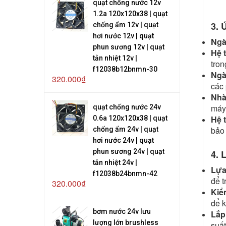
quạt chống nước 12v
1.2a 120x120x38 | quạt
3. 
chống ẩm 12v | quạt
hơi nước 12v | quạt
Ngà
phun sương 12v | quạt
Hệ 
tản nhiệt 12v |
tron
f12038b12bnmn-30
Ngà
320.000₫
các 
Nhà
máy 
quạt chống nước 24v
Hệ 
0.6a 120x120x38 | quạt
bảo 
chống ẩm 24v | quạt
hơi nước 24v | quạt
phun sương 24v | quạt
4. 
tản nhiệt 24v |
Lựa
f12038b24bnmn-42
để t
320.000₫
Kiể
để k
bơm nước 24v lưu
Lắp
lượng lớn brushless
suất