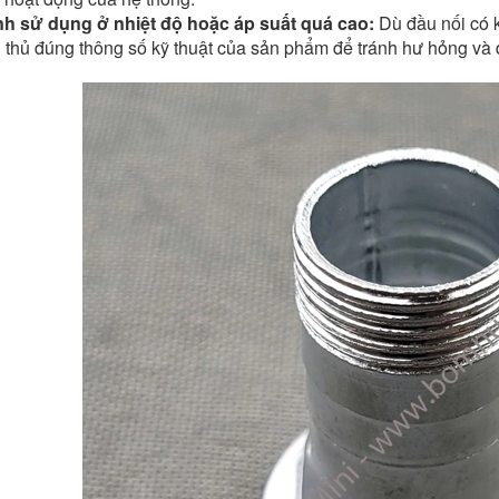
nh sử dụng ở nhiệt độ hoặc áp suất quá cao:
Dù đầu nối có k
 thủ đúng thông số kỹ thuật của sản phẩm để tránh hư hỏng và