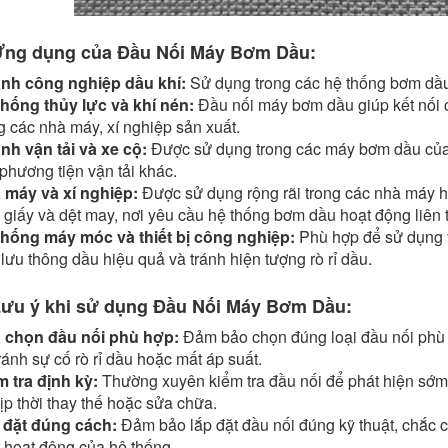
Ứng dụng của Đầu Nối Máy Bơm Dầu:
nh công nghiệp dầu khí:
Sử dụng trong các hệ thống bơm dầu 
thống thủy lực và khí nén:
Đầu nối máy bơm dầu giúp kết nối 
g các nhà máy, xí nghiệp sản xuất.
nh vận tải và xe cộ:
Được sử dụng trong các máy bơm dầu của x
phương tiện vận tải khác.
 máy và xí nghiệp:
Được sử dụng rộng rãi trong các nhà máy h
giấy và dệt may, nơi yêu cầu hệ thống bơm dầu hoạt động liên t
thống máy móc và thiết bị công nghiệp:
Phù hợp để sử dụng 
lưu thông dầu hiệu quả và tránh hiện tượng rò rỉ dầu.
Lưu ý khi sử dụng Đầu Nối Máy Bơm Dầu:
 chọn đầu nối phù hợp:
Đảm bảo chọn đúng loại đầu nối phù
ránh sự cố rò rỉ dầu hoặc mất áp suất.
m tra định kỳ:
Thường xuyên kiểm tra đầu nối để phát hiện sớm
ịp thời thay thế hoặc sửa chữa.
 đặt đúng cách:
Đảm bảo lắp đặt đầu nối đúng kỹ thuật, chắc ch
 hoạt động của hệ thống.