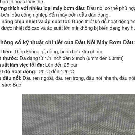
bảo trì hoặc thay thế.
ng thích với nhiều loại máy bơm dầu:
Đầu nối có thể phù hợ
 bơm dầu công nghiệp đến máy bơm dầu dân dụng.
 năng chịu nhiệt và áp suất tốt:
Được thiết kế để hoạt động tro
 được nhiệt độ cao và áp suất lớn mà không bị biến dạng hay h
Thông số kỹ thuật chi tiết của Đầu Nối Máy Bơm Dầu:
 liệu:
Thép không gỉ, đồng, hoặc hợp kim nhôm
h thước:
Đa dạng từ 1/4 inch đến 2 inch (6mm đến 50mm)
uất làm việc tối đa:
Lên đến 25 bar
ệt độ hoạt động:
-20°C đến 120°C
u đầu nối:
Đầu ren ngoài, đầu ren trong, đầu nối nhanh, đầu n
 sắc:
Bạc