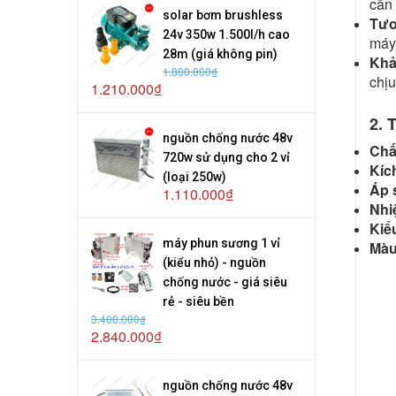
cần 
solar bơm brushless
Tươ
24v 350w 1.500l/h cao
máy
28m (giá không pin)
Khả
1.800.000₫
chịu
1.210.000₫
2. 
nguồn chống nước 48v
Chất
720w sử dụng cho 2 vỉ
Kíc
(loại 250w)
Áp s
1.110.000₫
Nhi
Kiể
máy phun sương 1 vỉ
Màu
(kiểu nhỏ) - nguồn
chống nước - giá siêu
rẻ - siêu bền
3.400.000₫
2.840.000₫
nguồn chống nước 48v