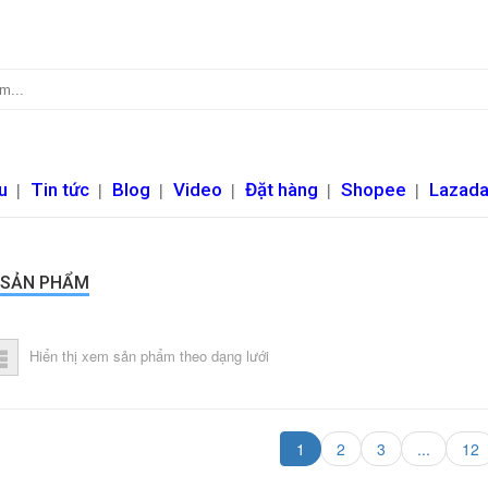
u
|
Tin tức
|
Blog
|
Video
|
Đặt hàng
|
Shopee
|
Lazad
 SẢN PHẨM
Hiển thị xem sản phẩm theo dạng lưới
1
2
3
...
12