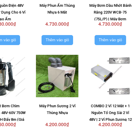
guồn Điện 48V
Máy Phun Ẩm Thùng
Máy Bơm Dầu Nhớt Bánh
 Dụng Cho 6 Vỉ
Nhựa 6 Mắt
Răng 220V WCB-75
ạo Ẩm
(75L/P) | Máy Bơm
30.000₫
4.730.000₫
4.730.000₫
WCB75 220V
m vào giỏ
Thêm vào giỏ
Thêm vào giỏ
 Bơm Chìm
Máy Phun Sương 2 Vỉ
COMBO 2 Vỉ 12 Mắt + 1
s 48V-60V 750W
Thùng Nhựa
Nguồn Tổ Ong Sài 2 Vỉ
/H Đẩy 8m (Giá
48V | 2 Vỉ Phun Sương 12
60.000₫
4.200.000₫
4.200.000₫
ông Pin)
Mắt + Nguồn Tổ Ong Sài 