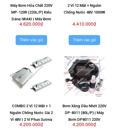
Máy Bơm Hóa Chất 220V
2 Vỉ 12 Mắt + Nguồn
MP-120R (220L/P) Kiểu
Chống Nước 48V 1000W
Dáng IWAKI | Máy Bơm
4.620.000₫
4.410.000₫
MP120R 220V
Thêm vào giỏ
Thêm vào giỏ
COMBO 2 Vỉ 12 Mắt + 1
Bơm Xăng Dầu Nhớt 220V
Nguồn Chống Nước Sài 2
DP-8011 (80L/P) | Máy
Vỉ 48V | 2 Vỉ Phun Sương
Bơm DP8011 220V
4.200.000₫
4.200.000₫
2
12 Mắt + Nguồn Chống