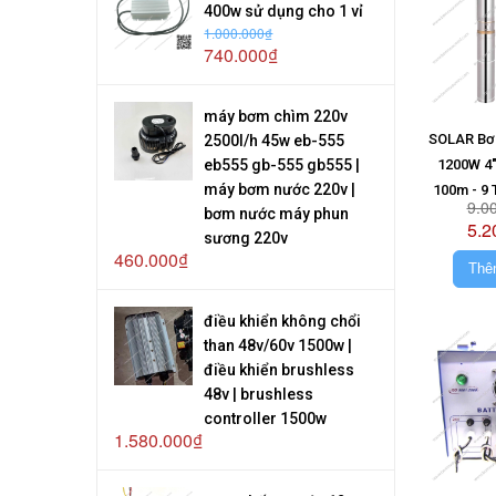
400w sử dụng cho 1 vỉ
1.000.000₫
740.000₫
máy bơm chìm 220v
SOLAR Bơ
2500l/h 45w eb-555
eb555 gb-555 gb555 |
1200W 4"
máy bơm nước 220v |
100m - 9 
9.0
bơm nước máy phun
Kh
5.2
sương 220v
460.000₫
Thê
điều khiển không chổi
than 48v/60v 1500w |
điều khiển brushless
48v | brushless
controller 1500w
1.580.000₫