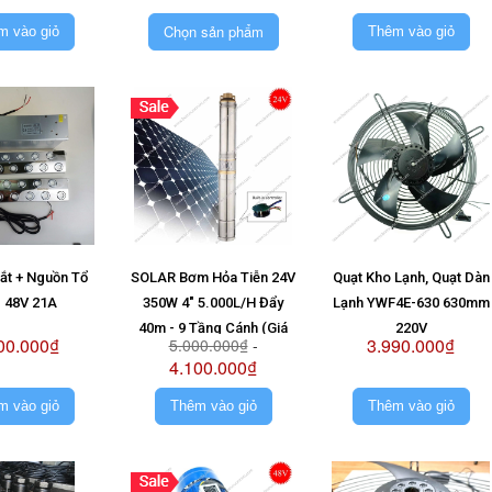
Vỉ 48V
Chọn sản phẩm
m vào giỏ
Thêm vào giỏ
Mắt + Nguồn Tổ
SOLAR Bơm Hỏa Tiễn 24V
Quạt Kho Lạnh, Quạt Dàn
 48V 21A
350W 4" 5.000L/H Đẩy
Lạnh YWF4E-630 630mm
40m - 9 Tầng Cánh (Giá
220V
00.000₫
3.990.000₫
5.000.000₫
-
Không Pin)
4.100.000₫
m vào giỏ
Thêm vào giỏ
Thêm vào giỏ