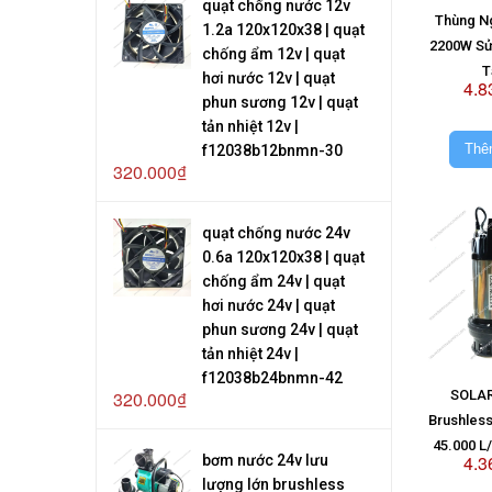
quạt chống nước 12v
Thùng N
1.2a 120x120x38 | quạt
2200W Sử
chống ẩm 12v | quạt
T
hơi nước 12v | quạt
4.8
phun sương 12v | quạt
tản nhiệt 12v |
Thê
f12038b12bnmn-30
320.000₫
quạt chống nước 24v
0.6a 120x120x38 | quạt
chống ẩm 24v | quạt
hơi nước 24v | quạt
phun sương 24v | quạt
tản nhiệt 24v |
f12038b24bnmn-42
320.000₫
SOLAR
Brushles
45.000 L
4.3
bơm nước 24v lưu
Kh
lượng lớn brushless