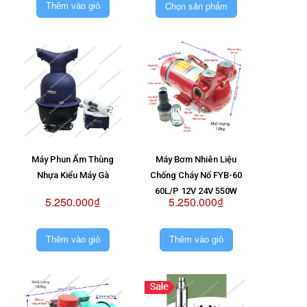
Máy Bơm Không Chổi
Chọn sản phẩm
Thêm vào giỏ
Than 24V
Máy Phun Ẩm Thùng
Máy Bơm Nhiên Liệu
Nhựa Kiểu Máy Gà
Chống Cháy Nổ FYB-60
60L/P 12V 24V 550W
5.250.000₫
5.250.000₫
Thêm vào giỏ
Thêm vào giỏ