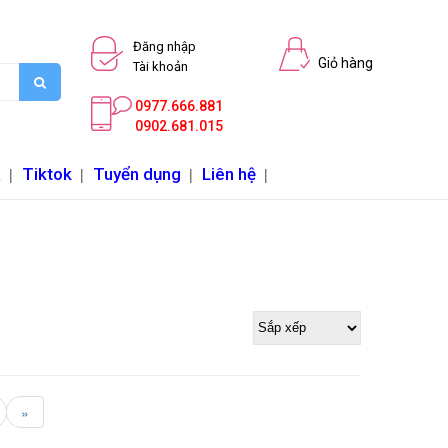
Đăng nhập
Giỏ hàng
Tài khoản
0977.666.881
0902.681.015
a
|
Tiktok
|
Tuyển dụng
|
Liên hệ
|
»