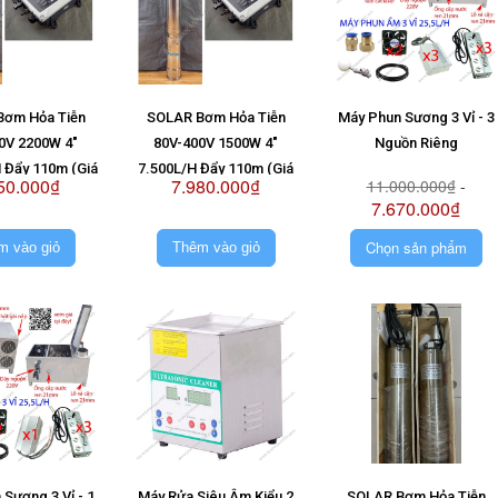
Bơm Hỏa Tiễn
SOLAR Bơm Hỏa Tiễn
Máy Phun Sương 3 Vỉ - 3
0V 2200W 4"
80V-400V 1500W 4"
Nguồn Riêng
 Đẩy 110m (Giá
7.500L/H Đẩy 110m (Giá
50.000₫
7.980.000₫
11.000.000₫
-
ông Pin)
Không Pin)
7.670.000₫
Chọn sản phẩm
m vào giỏ
Thêm vào giỏ
Sương 3 Vỉ - 1
Máy Rửa Siêu Âm Kiểu 2
SOLAR Bơm Hỏa Tiễn