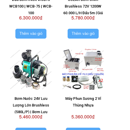
WCB100 | WCB-75 | WCB-
Brushless 72V 1200W
100
60.000 L/H Đẩy 5m (Giá
6.300.000₫
5.780.000₫
Không Pin)
Thêm vào giỏ
Thêm vào giỏ
Bơm Nước 24V Lưu
Máy Phun Sương 2 Vỉ
Lượng Lớn Brushless
Thùng Nhựa
(580L/P) | Bơm Lưu
5.460.000₫
5.360.000₫
Lượng Lớn 24V | Bơm
Nước Brushless 24V |