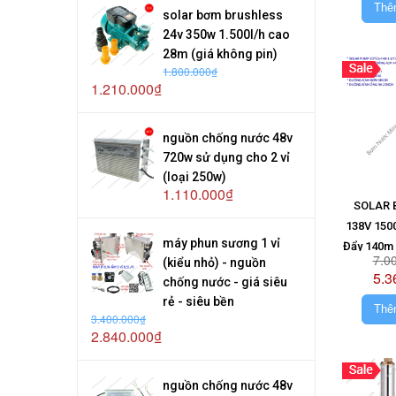
Thê
solar bơm brushless
24v 350w 1.500l/h cao
28m (giá không pin)
1.800.000₫
1.210.000₫
nguồn chống nước 48v
720w sử dụng cho 2 vỉ
(loại 250w)
1.110.000₫
SOLAR 
138V 150
máy phun sương 1 vỉ
Đẩy 140m 
7.0
(kiểu nhỏ) - nguồn
(Giá 
5.3
chống nước - giá siêu
rẻ - siêu bền
Thê
3.400.000₫
2.840.000₫
nguồn chống nước 48v