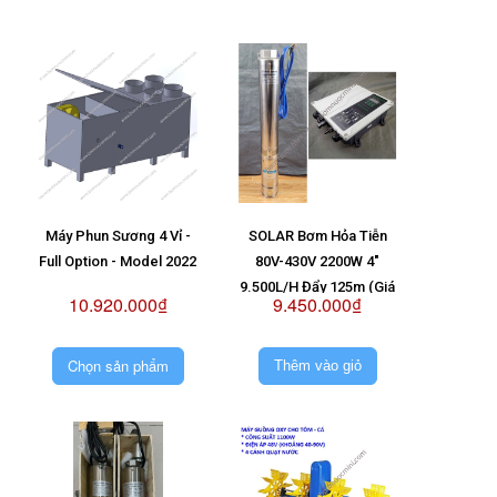
Máy Phun Sương 4 Vỉ -
SOLAR Bơm Hỏa Tiễn
Full Option - Model 2022
80V-430V 2200W 4"
9.500L/H Đẩy 125m (Giá
10.920.000₫
9.450.000₫
Không Pin)
Chọn sản phẩm
Thêm vào giỏ