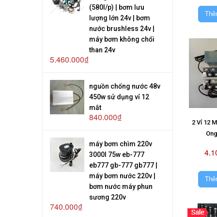
(580l/p) | bơm lưu
Thê
lượng lớn 24v | bơm
nước brushless 24v |
máy bơm không chổi
than 24v
5.460.000₫
nguồn chống nước 48v
450w sử dụng vỉ 12
mắt
840.000₫
2 Vỉ 12 
Ong
máy bơm chìm 220v
4.1
3000l 75w eb-777
eb777 gb-777 gb777 |
máy bơm nước 220v |
Thê
bơm nước máy phun
sương 220v
740.000₫