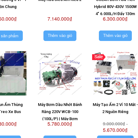
ồn Chung
Hybrid 80V-430V 1500W
4" 6.000L/H Đẩy 130m
50.000₫
7.140.000₫
6.300.000₫
(Giá Không Pin)
 sản phẩm
Thêm vào giỏ
Thêm vào giỏ
un Ẩm Thùng
Máy Bơm Dầu Nhớt Bánh
Máy Tạo Ẩm 2 Vỉ 10 Mắt -
Treo Xe Bus
Răng 220V WCB-100
2 Nguồn Riêng
(100L/P) | Máy Bơm
80.000₫
5.780.000₫
9.000.000₫
-
WCB100 220V
5.670.000₫