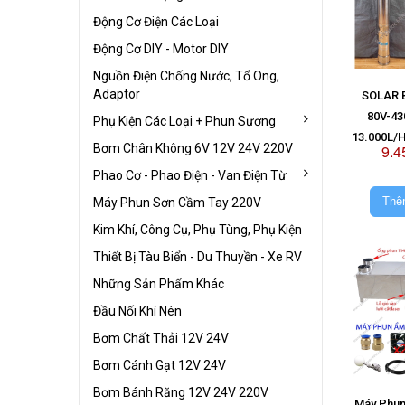
Động Cơ Điện Các Loại
Động Cơ DIY - Motor DIY
Nguồn Điện Chống Nước, Tổ Ong,
Adaptor
SOLAR 
80V-43
Phụ Kiện Các Loại + Phun Sương
13.000L/H
Bơm Chân Không 6V 12V 24V 220V
9.4
Kh
Phao Cơ - Phao Điện - Van Điện Từ
Thê
Máy Phun Sơn Cầm Tay 220V
Kim Khí, Công Cụ, Phụ Tùng, Phụ Kiện
Thiết Bị Tàu Biển - Du Thuyền - Xe RV
Những Sản Phẩm Khác
Đầu Nối Khí Nén
Bơm Chất Thải 12V 24V
Bơm Cánh Gạt 12V 24V
Bơm Bánh Răng 12V 24V 220V
Máy Phun 