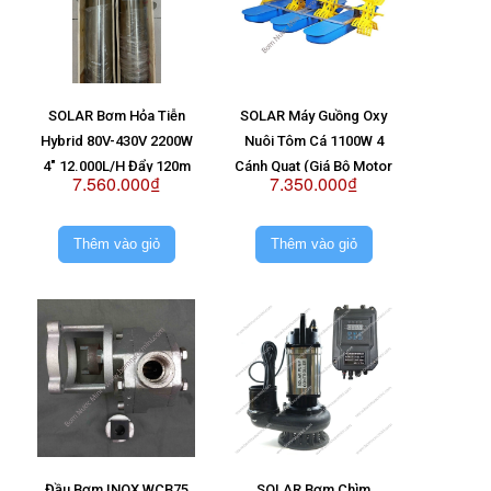
SOLAR Bơm Hỏa Tiễn
SOLAR Máy Guồng Oxy
Hybrid 80V-430V 2200W
Nuôi Tôm Cá 1100W 4
4" 12.000L/H Đẩy 120m
Cánh Quạt (Giá Bộ Motor
7.560.000₫
7.350.000₫
(Giá Không Pin)
Hộp Số)
Thêm vào giỏ
Thêm vào giỏ
Đầu Bơm INOX WCB75
SOLAR Bơm Chìm