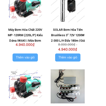
Máy Bơm Hóa Chất 220V
SOLAR Bơm Hỏa Tiễn
MP-120RM (220L/P) Kiểu
Brushless 3" 72V 1200W
Dáng IWAKI | Máy Bơm
2.000 L/H Đẩy 180m (Giá
4.940.000₫
8.000.000₫
-
MP120RM 220V
Không Pin)
4.940.000₫
Thêm vào giỏ
Thêm vào giỏ