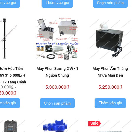
Chọn sản phẩm
m vào giỏ
Thêm vào giỏ
Bơm Hỏa Tiễn
Máy Phun Sương 2 Vỉ - 1
Máy Phun Ẩm Thùng
0W 3" 6.000L/H
Nguồn Chung
Nhựa Màu Đen
- 17 Tầng Cánh
5.360.000₫
5.250.000₫
00.000₫
-
Không Pin)
60.000₫
Chọn sản phẩm
m vào giỏ
Thêm vào giỏ