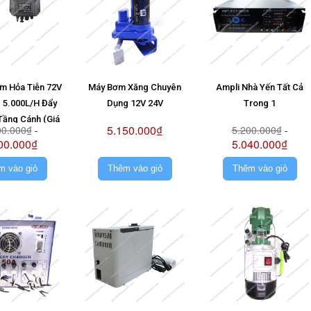
m Hỏa Tiễn 72V
Máy Bơm Xăng Chuyên
Ampli Nhà Yến Tất Cả
 5.000L/H Đẩy
Dụng 12V 24V
Trong 1
Tầng Cánh (Giá
5.150.000₫
00.000₫
-
5.200.000₫
-
ông Pin)
00.000₫
5.040.000₫
m vào giỏ
Thêm vào giỏ
Thêm vào giỏ