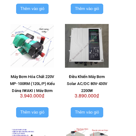
Nước Sài 2 Vỉ 48V
Thêm vào giỏ
Thêm vào giỏ
Máy Bơm Hóa Chất 220V
Điều Khiển Máy Bơm
MP-100RM (120L/P) Kiểu
Solar AC/DC 80V-430V
Dáng IWAKI | Máy Bơm
2200W
3.940.000₫
3.890.000₫
MP100RM 220V
Thêm vào giỏ
Thêm vào giỏ