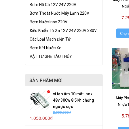
Bơm Hồ Cá 12V 24V 220V
Ngu
Bơm Thoát Nước Máy Lạnh 220V
7.2
Bơm Nước Inox 220V
Điều Khiển Từ Xa 12V 24V 220V 380V
Chọn
Các Loại Mạch Điện Tử
Bơm Két Nước Xe
VẬT TƯ GHE TÀU THỦY
SẢN PHẨM MỚI
vỉ tạo ẩm 10 mắt inox
Máy Ph
48v 300w 8,5l/h chống
Nhựa 
ngược cực
2.000.000₫
5.7
1.050.000₫