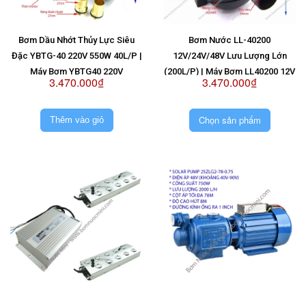
Bơm Dầu Nhớt Thủy Lực Siêu
Bơm Nước LL-40200
Đặc YBTG-40 220V 550W 40L/P |
12V/24V/48V Lưu Lượng Lớn
Máy Bơm YBTG40 220V
(200L/P) | Máy Bơm LL40200 12V
3.470.000₫
3.470.000₫
| Máy Bơm LL40200 24V | Máy
Bơm LL40200 48V
Chọn sản phẩm
Thêm vào giỏ