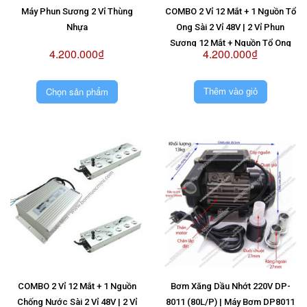
Máy Phun Sương 2 Vỉ Thùng
COMBO 2 Vỉ 12 Mắt + 1 Nguồn Tổ
Nhựa
Ong Sài 2 Vỉ 48V | 2 Vỉ Phun
Sương 12 Mắt + Nguồn Tổ Ong
4.200.000₫
4.200.000₫
Sài 2 Vỉ 48V
Chọn sản phẩm
Thêm vào giỏ
COMBO 2 Vỉ 12 Mắt + 1 Nguồn
Bơm Xăng Dầu Nhớt 220V DP-
Chống Nước Sài 2 Vỉ 48V | 2 Vỉ
8011 (80L/P) | Máy Bơm DP8011