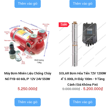
Thêm vào giỏ
Thêm vào giỏ
Máy Bơm Nhiên Liệu Chống Cháy
SOLAR Bơm Hỏa Tiễn 72V 1200W
Nổ FYB-60 60L/P 12V 24V 550W
4" 5.000L/H Đẩy 100m - 9 Tầng
Cánh (Giá Không Pin)
5.250.000₫
5.200.000₫
9.000.000₫
-
Thêm vào giỏ
Thêm vào giỏ