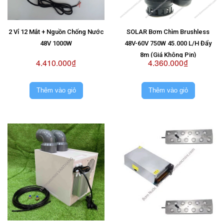
2 Vỉ 12 Mắt + Nguồn Chống Nước
SOLAR Bơm Chìm Brushless
48V 1000W
48V-60V 750W 45.000 L/H Đẩy
8m (Giá Không Pin)
4.410.000₫
4.360.000₫
Thêm vào giỏ
Thêm vào giỏ