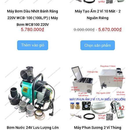
Máy Bơm Dầu Nhớt Bánh Răng
Máy Tạo Ẩm 2 Vỉ 10 Mắt - 2
220V WCB-100 (100L/P) | Máy
Nguồn Riêng
Bơm WCB100 220V
5.780.000₫
5.670.000₫
9.000.000₫
-
Chọn sản phẩm
Thêm vào giỏ
Bơm Nước 24V Lưu Lượng Lớn
Máy Phun Sương 2 Vỉ Thùng