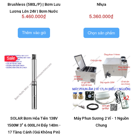
Brushless (580L/P) | Bơm Lưu
Nhựa
Lượng Lớn 24V | Bơm Nước
5.460.000₫
5.360.000₫
Brushless 24V | Máy Bơm Không
Chổi Than 24V
Chọn sản phẩm
Thêm vào giỏ
SOLAR Bơm Hỏa Tiễn 138V
Máy Phun Sương 2 Vỉ - 1 Nguồn
1500W 3" 6.000L/H Đẩy 140m -
Chung
17 Tầng Cánh (Giá Không Pin)