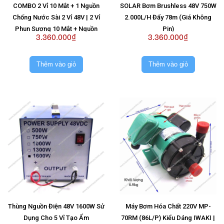
COMBO 2 Vỉ 10 Mắt + 1 Nguồn
SOLAR Bơm Brushless 48V 750W
Chống Nước Sài 2 Vỉ 48V | 2 Vỉ
2.000L/H Đẩy 78m (Giá Không
Phun Sương 10 Mắt + Nguồn
Pin)
3.360.000₫
3.360.000₫
Chống Nước Sài 2 Vỉ 48V
Thêm vào giỏ
Thêm vào giỏ
Thùng Nguồn Điện 48V 1600W Sử
Máy Bơm Hóa Chất 220V MP-
Dụng Cho 5 Vỉ Tạo Ẩm
70RM (86L/P) Kiểu Dáng IWAKI |