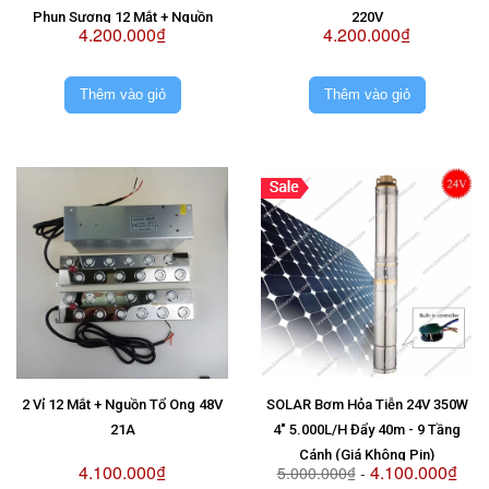
Phun Sương 12 Mắt + Nguồn
220V
4.200.000₫
4.200.000₫
Chống Nước Sài 2 Vỉ 48V
Thêm vào giỏ
Thêm vào giỏ
2 Vỉ 12 Mắt + Nguồn Tổ Ong 48V
SOLAR Bơm Hỏa Tiễn 24V 350W
21A
4" 5.000L/H Đẩy 40m - 9 Tầng
Cánh (Giá Không Pin)
4.100.000₫
4.100.000₫
5.000.000₫
-