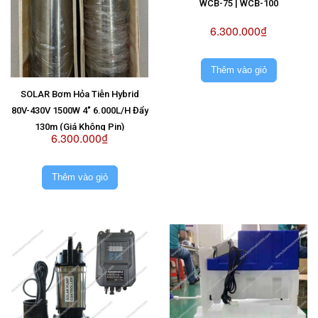
WCB-75 | WCB-100
6.300.000₫
Thêm vào giỏ
SOLAR Bơm Hỏa Tiễn Hybrid
80V-430V 1500W 4" 6.000L/H Đẩy
130m (Giá Không Pin)
6.300.000₫
Thêm vào giỏ