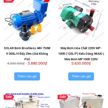
SOLAR Bơm Brushless 48V 750W
Máy Bơm Hóa Chất 220V MP-
9.000L/H Đẩy 29m (Giá Không
100R (120L/P) Kiểu Dáng IWAKI |
Pin)
Máy Bơm MP100R 220V
3.680.000₫
3.630.000₫
4.200.000₫
-
Thêm vào giỏ
Thêm vào giỏ