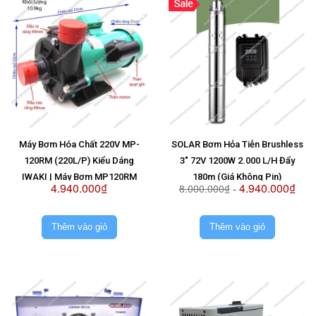
Máy Bơm Hóa Chất 220V MP-
SOLAR Bơm Hỏa Tiễn Brushless
120RM (220L/P) Kiểu Dáng
3" 72V 1200W 2.000 L/H Đẩy
IWAKI | Máy Bơm MP120RM
180m (Giá Không Pin)
4.940.000₫
4.940.000₫
8.000.000₫
-
220V
Thêm vào giỏ
Thêm vào giỏ