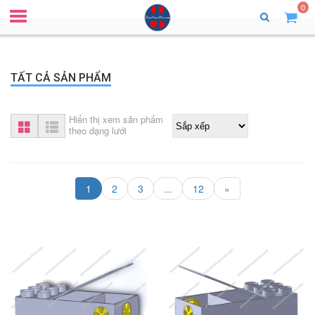
0
TẤT CẢ SẢN PHẨM
Hiển thị xem sản phẩm
theo dạng lưới
1
2
3
...
12
»