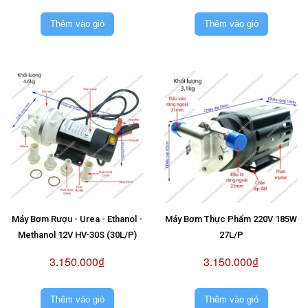
Thêm vào giỏ
Thêm vào giỏ
Máy Bơm Rượu - Urea - Ethanol -
Máy Bơm Thực Phẩm 220V 185W
Methanol 12V HV-30S (30L/P)
27L/P
3.150.000₫
3.150.000₫
Thêm vào giỏ
Thêm vào giỏ