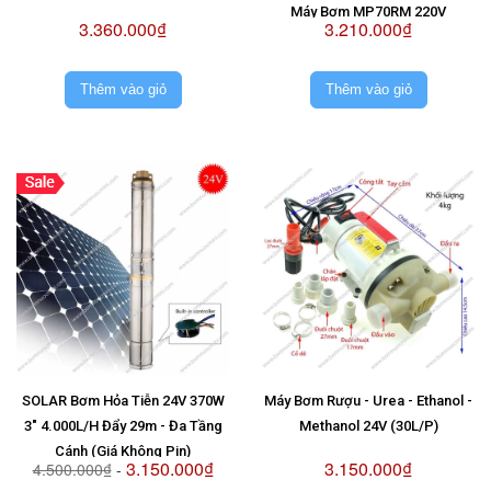
Máy Bơm MP70RM 220V
3.360.000₫
3.210.000₫
Thêm vào giỏ
Thêm vào giỏ
SOLAR Bơm Hỏa Tiễn 24V 370W
Máy Bơm Rượu - Urea - Ethanol -
3" 4.000L/H Đẩy 29m - Đa Tầng
Methanol 24V (30L/P)
Cánh (Giá Không Pin)
3.150.000₫
3.150.000₫
4.500.000₫
-