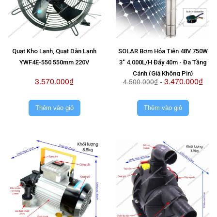
Quạt Kho Lạnh, Quạt Dàn Lạnh
SOLAR Bơm Hỏa Tiễn 48V 750W
YWF4E-550 550mm 220V
3" 4.000L/H Đẩy 40m - Đa Tầng
Cánh (Giá Không Pin)
3.570.000₫
3.470.000₫
4.500.000₫
-
Thêm vào giỏ
Thêm vào giỏ