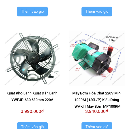
Thêm vào giỏ
Thêm vào giỏ
Quạt Kho Lạnh, Quạt Dàn Lạnh
Máy Bơm Hóa Chất 220V MP-
YWF4E-630 630mm 220V
100RM (120L/P) Kiểu Dáng
IWAKI | Máy Bơm MP100RM
3.990.000₫
3.940.000₫
220V
Thêm vào giỏ
Thêm vào giỏ