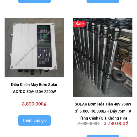
Điều Khiển Máy Bơm Solar
AC/DC 80V-430V 2200W
3.890.000₫
SOLAR Bơm Hỏa Tiễn 48V 750W
3" 5.000-10.000L/H Đẩy 75m - 9
Tầng Cánh (Giá Không Pin)
Thêm vào giỏ
3.780.000₫
7.000.000₫
-