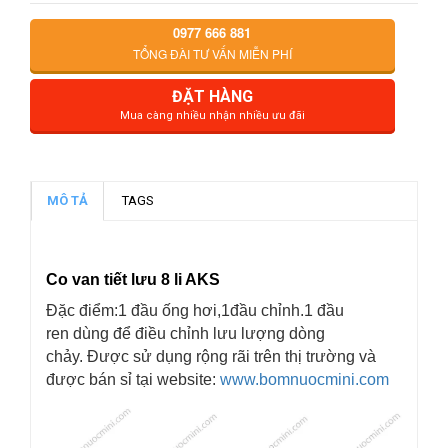
0977 666 881
TỔNG ĐÀI TƯ VẤN MIỄN PHÍ
ĐẶT HÀNG
Mua càng nhiều nhận nhiều ưu đãi
MÔ TẢ
TAGS
Co van tiết lưu 8 li AKS
Đặc điểm:1 đầu ống hơi,1đầu chỉnh.1 đầu
ren dùng để điều chỉnh lưu lượng dòng
chảy. Được sử dụng rộng rãi trên thị trường và
được bán sỉ tại website:
www.bomnuocmini.com