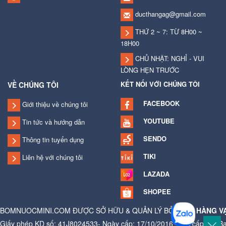
ducthangag@gmail.com
THỨ 2 ~ 7: TỪ 8H00 ~
18H00
CHỦ NHẬT: NGHỈ - VUI
LÒNG HẸN TRƯỚC
KẾT NỐI VỚI CHÚNG TÔI
VỀ CHÚNG TÔI
FACEBOOK
Giới thiệu về chúng tôi
YOUTUBE
Tin tức và hướng dẫn
SENDO
Thông tin tuyển dụng
TIKI
Liên hệ với chúng tôi
LAZADA
SHOPEE
BOMNUOCMINI.COM ĐƯỢC SỞ HỮU & QUẢN LÝ BỞI
CỬA HÀNG V
Giấy phép KD số: 41J8024533- Ngày cấp: 17/10/2016 - Nơi cấp: Ủy B