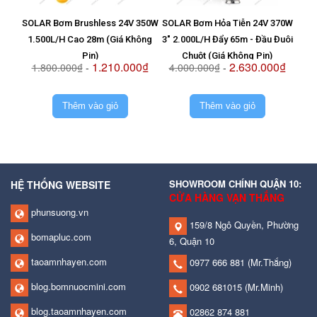
SOLAR Bơm Brushless 24V 350W
SOLAR Bơm Hỏa Tiễn 24V 370W
Vỉ T
1.500L/H Cao 28m (Giá Không
3" 2.000L/H Đẩy 65m - Đầu Đuôi
8
Pin)
Chuột (Giá Không Pin)
1.210.000₫
2.630.000₫
1.800.000₫
-
4.000.000₫
-
2.
Thêm vào giỏ
Thêm vào giỏ
SHOWROOM CHÍNH QUẬN 10:
HỆ THỐNG WEBSITE
CỬA HÀNG VẠN THẮNG
phunsuong.vn
159/8 Ngô Quyền, Phường
bomapluc.com
6, Quận 10
taoamnhayen.com
0977 666 881
(Mr.Thắng)
blog.bomnuocmini.com
0902 681015
(Mr.Minh)
blog.taoamnhayen.com
02862 874 881