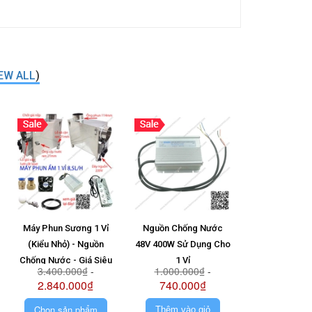
EW ALL
)
Máy Phun Sương 1 Vỉ
Nguồn Chống Nước
Vỉ 6 Mắt + N
(Kiểu Nhỏ) - Nguồn
48V 400W Sử Dụng Cho
Ong 48V + Pha
Chống Nước - Giá Siêu
1 Vỉ
1.580.0
3.400.000₫
-
1.000.000₫
-
Rẻ - Siêu Bền
2.840.000₫
740.000₫
Chọn sản phẩm
Thêm vào giỏ
Thêm vào