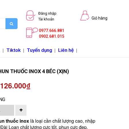
Đăng nhập
Giỏ hàng
Tài khoản
0977.666.881
0902.681.015
a
|
Tiktok
|
Tuyển dụng
|
Liên hệ
|
UN THUỐC INOX 4 BÉC (XỊN)
 126.000₫
NG
n thuốc inox
là loại cần chất lượng cao, nhập
 Đài Loan chất lượng cực tốt, phun cực đẹp.