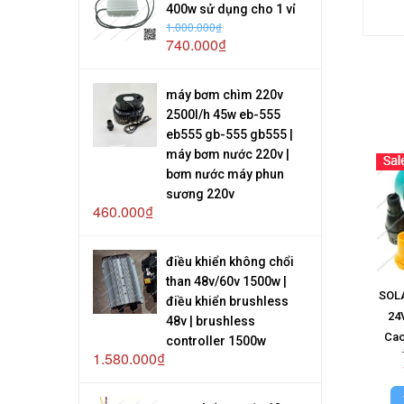
400w sử dụng cho 1 vỉ
1.000.000₫
740.000₫
máy bơm chìm 220v
2500l/h 45w eb-555
eb555 gb-555 gb555 |
máy bơm nước 220v |
bơm nước máy phun
sương 220v
460.000₫
điều khiển không chổi
than 48v/60v 1500w |
SOLA
điều khiển brushless
24
48v | brushless
Cao
controller 1500w
1.580.000₫