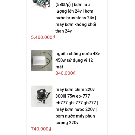
(580l/p) | bơm lưu
lượng lớn 24v | bơm
nước brushless 24v |
máy bơm không chổi
than 24v
5.460.000₫
nguồn chống nước 48v
450w sử dụng vỉ 12
mắt
840.000₫
máy bơm chìm 220v
3000l 75w eb-777
eb777 gb-777 gb777 |
máy bơm nước 220v |
bơm nước máy phun
sương 220v
740.000₫