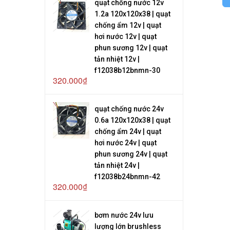
quạt chống nước 12v
1.2a 120x120x38 | quạt
chống ẩm 12v | quạt
hơi nước 12v | quạt
phun sương 12v | quạt
tản nhiệt 12v |
f12038b12bnmn-30
320.000₫
quạt chống nước 24v
0.6a 120x120x38 | quạt
chống ẩm 24v | quạt
hơi nước 24v | quạt
phun sương 24v | quạt
tản nhiệt 24v |
f12038b24bnmn-42
320.000₫
bơm nước 24v lưu
lượng lớn brushless