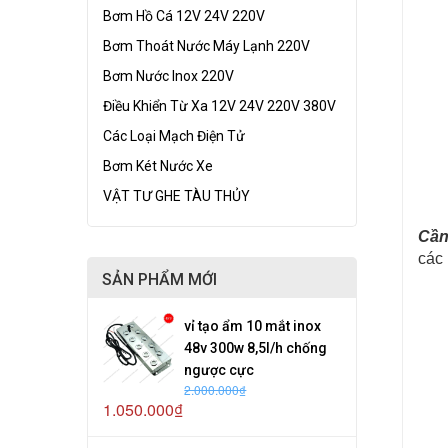
Bơm Hồ Cá 12V 24V 220V
Bơm Thoát Nước Máy Lạnh 220V
Bơm Nước Inox 220V
Điều Khiển Từ Xa 12V 24V 220V 380V
Các Loại Mạch Điện Tử
Bơm Két Nước Xe
VẬT TƯ GHE TÀU THỦY
Cần
các
SẢN PHẨM MỚI
vỉ tạo ẩm 10 mắt inox
48v 300w 8,5l/h chống
ngược cực
2.000.000₫
1.050.000₫