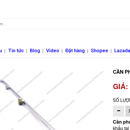
u
|
Tin tức
|
Blog
|
Video
|
Đặt hàng
|
Shopee
|
Lazad
CẦN PH
GIÁ:
SỐ LƯỢ
Cần phu
khẩu tại