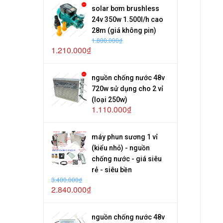
solar bơm brushless
24v 350w 1.500l/h cao
28m (giá không pin)
1.800.000₫
1.210.000₫
nguồn chống nước 48v
720w sử dụng cho 2 vỉ
(loại 250w)
1.110.000₫
máy phun sương 1 vỉ
(kiểu nhỏ) - nguồn
chống nước - giá siêu
rẻ - siêu bền
3.400.000₫
2.840.000₫
nguồn chống nước 48v