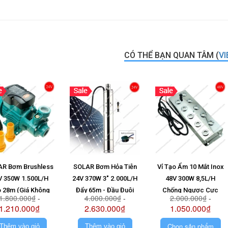
CÓ THỂ BẠN QUAN TÂM (
VI
R Bơm Brushless
SOLAR Bơm Hỏa Tiễn
Vỉ Tạo Ẩm 10 Mắt Inox
V 350W 1.500L/H
24V 370W 3" 2.000L/H
48V 300W 8,5L/H
 28m (Giá Không
Đẩy 65m - Đầu Đuôi
Chống Ngược Cực
1.800.000₫
-
4.000.000₫
-
2.000.000₫
-
Pin)
Chuột (Giá Không Pin)
1.210.000₫
2.630.000₫
1.050.000₫
Chọn sản phẩm
Thêm vào giỏ
Thêm vào giỏ