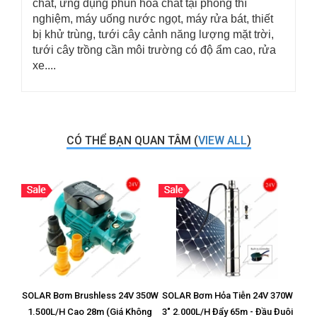
chất, ứng dụng phun hóa chất tại phòng thí
nghiệm, máy uống nước ngọt, máy rửa bát, thiết
bị khử trùng, tưới cây cảnh năng lượng mặt trời,
tưới cây trồng cần môi trường có độ ẩm cao, rửa
xe....
CÓ THỂ BẠN QUAN TÂM (
VIEW ALL
)
SOLAR Bơm Brushless 24V 350W
SOLAR Bơm Hỏa Tiễn 24V 370W
Vỉ T
1.500L/H Cao 28m (Giá Không
3" 2.000L/H Đẩy 65m - Đầu Đuôi
8