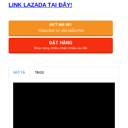
LINK LAZADA TẠI ĐÂY!
0977 666 881
TỔNG ĐÀI TƯ VẤN MIỄN PHÍ
ĐẶT HÀNG
Mua càng nhiều nhận nhiều ưu đãi
MÔ TẢ
TAGS