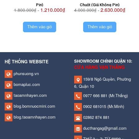
Pin)
Chuột (Giá Không Pin)
1.210.000₫
2.630.000₫
1.800.000₫
-
4.000.000₫
-
2.
Thêm vào giỏ
Thêm vào giỏ
SHOWROOM CHÍNH QUẬN 10:
HỆ THỐNG WEBSITE
CỬA HÀNG VẠN THẮNG
phunsuong.vn
159/8 Ngô Quyền, Phường
bomapluc.com
6, Quận 10
taoamnhayen.com
0977 666 881
(Mr.Thắng)
blog.bomnuocmini.com
0902 681015
(Mr.Minh)
blog.taoamnhayen.com
02862 874 881
ducthangag@gmail.com
THỨ 2 ~ 7: TỪ 8H00 ~