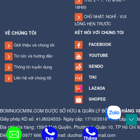
18H00
CHỦ NHẬT: NGHỈ - VUI
LÒNG HẸN TRƯỚC
KẾT NỐI VỚI CHÚNG TÔI
VỀ CHÚNG TÔI
FACEBOOK
Giới thiệu về chúng tôi
YOUTUBE
Tin tức và hướng dẫn
SENDO
Thông tin tuyển dụng
TIKI
Liên hệ với chúng tôi
LAZADA
SHOPEE
BOMNUOCMINI.COM ĐƯỢC SỞ HỮU & QUẢN LÝ BỞI
CỬA HÀNG V
Giấy phép KD số: 41J8024533- Ngày cấp: 17/10/2016 - Nơi cấp: Ủy B
Địa chỉ cửa hàng: 159/8 Ngô Quyền, Phường 6, Quận 10, TP Hồ Chí 
Điện thoại: 0977 666 881 - Email: ducthangag@gmail.com