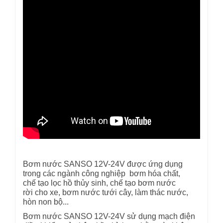
Bơm nước SANSO 12V-24V được ứng dụng
trong các ngành công nghiệp bơm hóa chất,
chế tạo lọc hồ thủy sinh, chế tạo bơm nước
rời cho xe, bơm nước tưới cây, làm thác nước,
hòn non bộ...
Bơm nước SANSO 12V-24V sử dụng mạch điện