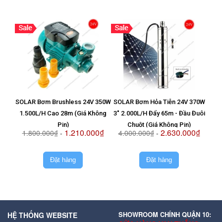
SOLAR Bơm Brushless 24V 350W
SOLAR Bơm Hỏa Tiễn 24V 370W
Vỉ T
1.500L/H Cao 28m (Giá Không
3" 2.000L/H Đẩy 65m - Đầu Đuôi
8
Pin)
Chuột (Giá Không Pin)
1.210.000₫
2.630.000₫
1.800.000₫
-
4.000.000₫
-
2.
Đặt hàng
Đặt hàng
SHOWROOM CHÍNH QUẬN 10:
HỆ THỐNG WEBSITE