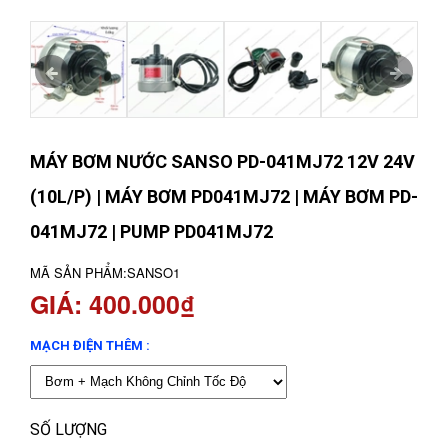
MÁY BƠM NƯỚC SANSO PD-041MJ72 12V 24V
(10L/P) | MÁY BƠM PD041MJ72 | MÁY BƠM PD-
041MJ72 | PUMP PD041MJ72
MÃ SẢN PHẨM:
SANSO1
GIÁ: 400.000₫
MẠCH ĐIỆN THÊM :
SỐ LƯỢNG