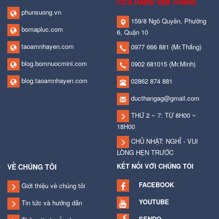
CỬA HÀNG VẠN THẮNG
phunsuong.vn
159/8 Ngô Quyền, Phường
bomapluc.com
6, Quận 10
taoamnhayen.com
0977 666 881
(Mr.Thắng)
blog.bomnuocmini.com
0902 681015
(Mr.Minh)
blog.taoamnhayen.com
02862 874 881
ducthangag@gmail.com
THỨ 2 ~ 7: TỪ 8H00 ~
18H00
CHỦ NHẬT: NGHỈ - VUI
LÒNG HẸN TRƯỚC
KẾT NỐI VỚI CHÚNG TÔI
VỀ CHÚNG TÔI
FACEBOOK
Giới thiệu về chúng tôi
YOUTUBE
Tin tức và hướng dẫn
SENDO