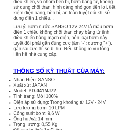
điều khiển, vỏ nhôm bền bỉ, bơm bằng từ, không
sử dụng chổi than, hình dáng nhỏ gọn tiện lợi, tiết
kiệm điện năng, bền bỉ, an toàn tuyệt đối khi sử
dụng điện 1 chiều...
Lưu ý: Bơm nước SANSO 12V-24V là mẫu bơm
điện 1 chiều không chổi than chạy bằng từ tính,
điều khiển bằng mạch điện, nên loại bơm này
tuyết đối phải gắn đúng cực (âm "-"; dương "+"),
gắn sai cực thì sẽ bị hư. Nếu không rõ vui lòng
liên hệ nhà cung cấp.
THÔNG SỐ KỸ THUẬT CỦA MÁY:
Nhãn Hiệu: SANSO
Xuất xứ: JAPAN
Model:
PD-041MJ72
Tình trạng: Mới 100%
Điện áp sử dụng: Trong khoảng từ 12V - 24V
Lưu lượng bơm: 10 LPM
Công suất bơm: 9,6 W
Ống hút/xả: 14 mm
Trọng lượng: 0,55 Kg
Độ cao hút/xả: 1m/1,5m